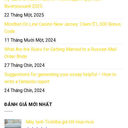
Выигрышей 2025
22 Tháng Một, 2025
Mostbet On Line Casino New Jersey: Claim $1, 000 Bonus
Code
11 Tháng Mười Một, 2024
What Are the Rules for Getting Married to a Russian Mail
Order Bride
27 Tháng Chín, 2024
Suggestions for generating your essay helpful – How to
write a fantastic report
24 Tháng Chín, 2024
ĐÁNH GIÁ MỚI NHẤT
Máy lạnh Toshiba giá tốt mùa mưa