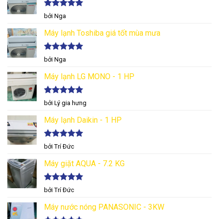
Được xếp
bởi Nga
hạng
5
5
sao
Máy lạnh Toshiba giá tốt mùa mưa
Được xếp
bởi Nga
hạng
5
5
sao
Máy lạnh LG MONO - 1 HP
Được xếp
bởi Lý gia hưng
hạng
5
5
sao
Máy lạnh Daikin - 1 HP
Được xếp
bởi Trí Đức
hạng
5
5
sao
Máy giặt AQUA - 7.2 KG
Được xếp
bởi Trí Đức
hạng
5
5
sao
Máy nước nóng PANASONIC - 3KW