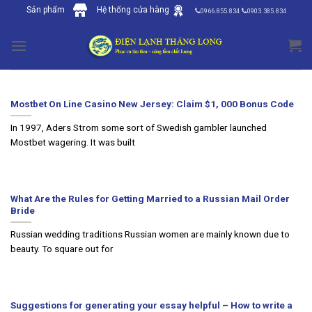
Skip
Sản phẩm
Hệ thống cửa hàng
0966.855.834
0903.385.834
to
content
Mostbet On Line Casino New Jersey: Claim $1, 000 Bonus Code
In 1997, Aders Strom some sort of Swedish gambler launched
Mostbet wagering. It was built
What Are the Rules for Getting Married to a Russian Mail Order
Bride
Russian wedding traditions Russian women are mainly known due to
beauty. To square out for
Suggestions for generating your essay helpful – How to write a