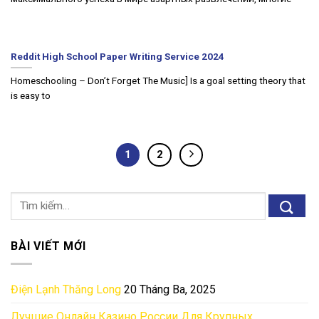
Reddit High School Paper Writing Service 2024
Homeschooling – Don’t Forget The Music] Is a goal setting theory that
is easy to
1
2
BÀI VIẾT MỚI
Điện Lạnh Thăng Long
20 Tháng Ba, 2025
Лучшие Онлайн Казино России Для Крупных