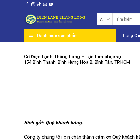
Skip
to
Tìm
content
kiếm:
Danh mục sản phẩm
Trang Ch
Cơ Điện Lạnh Thăng Long – Tận tâm phục vụ
154 Bình Thành, Bình Hưng Hòa B, Bình Tân, TP.HCM
Kính gửi: Quý khách hàng.
Công ty chúng tôi, xin chân thành cảm ơn Quý khách 