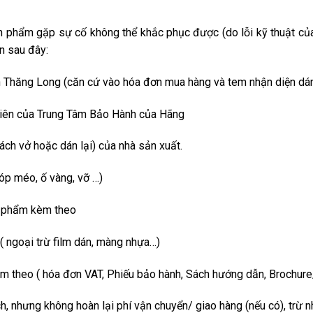
 phẩm gặp sự cố không thể khắc phục được (do lỗi kỹ thuật của 
ện sau đây:
h Thăng Long
(căn cứ vào hóa đơn mua hàng và tem nhận diện dá
 viên của Trung Tâm Bảo Hành của Hãng
ch vở hoặc dán lại) của nhà sản xuất.
móp méo, ố vàng, vỡ …)
ng phẩm kèm theo
( ngoại trừ film dán, màng nhựa…)
èm theo ( hóa đơn VAT, Phiếu bảo hành, Sách hướng dẫn, Brochure
, nhưng không hoàn lại phí vận chuyển/ giao hàng (nếu có), trừ 