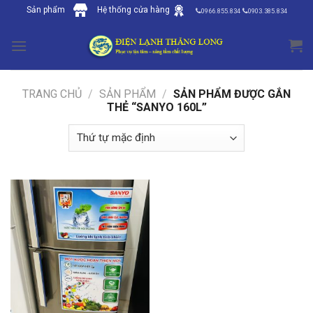
Skip
Sản phẩm
Hệ thống cửa hàng
0966.855.834
0903.385.834
to
content
TRANG CHỦ
/
SẢN PHẨM
/
SẢN PHẨM ĐƯỢC GẮN
THẺ “SANYO 160L”