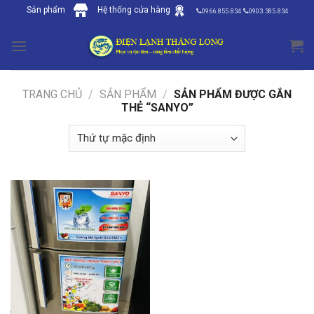
Skip
Sản phẩm
Hệ thống cửa hàng
0966.855.834
0903.385.834
to
content
TRANG CHỦ
/
SẢN PHẨM
/
SẢN PHẨM ĐƯỢC GẮN
THẺ “SANYO”