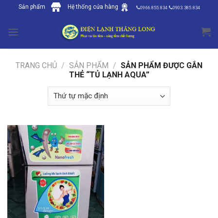
Skip
Sản phẩm
Hệ thống cửa hàng
0966.855.834
0903.385.834
to
content
TRANG CHỦ
/
SẢN PHẨM
/
SẢN PHẨM ĐƯỢC GẮN
THẺ “TỦ LẠNH AQUA”