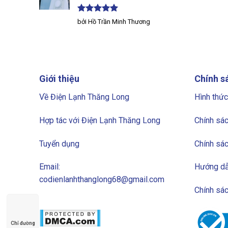
Được xếp
bởi Hồ Trần Minh Thương
hạng
5
5
sao
Giới thiệu
Chính s
Về Điện Lạnh Thăng Long
Hình thức
Hợp tác với Điện Lạnh Thăng Long
Chính sác
Tuyển dụng
Chính sác
Email:
Hướng dẫ
codienlanhthanglong68@gmail.com
Chính sá
Chỉ đường