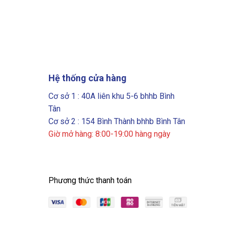
Hệ thống cửa hàng
Cơ sở 1 : 40A liên khu 5-6 bhhb Bình
Tân
Cơ sở 2 : 154 Bình Thành bhhb Bình Tân
Giờ mở hàng: 8:00-19:00 hàng ngày
Phương thức thanh toán