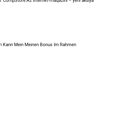
ri. CompStore.Az internet-maqazini – yeni aksiya
rum Kann Mein Meinen Bonus Im Rahmen