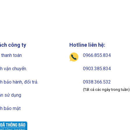
ách công ty
Hotline liên hệ:
 thanh toán
0966.855.834
h vận chuyển.
0903.385.834
h bảo hành, đổi trả.
0938.366.532
(Tất cả các ngày trong tuần)
n sử dụng
ch bảo mật