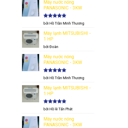
sao
Máy nước nóng
PANASONIC - 3KW
Được xếp
bởi Hồ Trần Minh Thương
hạng
5
5
sao
Máy lạnh MITSUBISHI -
1 HP
bởi Đoàn
Máy nước nóng
PANASONIC - 3KW
Được xếp
bởi Hồ Trần Minh Thương
hạng
5
5
sao
Máy lạnh MITSUBISHI -
1 HP
Được xếp
bởi Hồ lê Tấn Phát
hạng
5
5
sao
Máy nước nóng
PANASONIC - 3KW