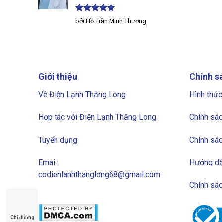
Được xếp
bởi Hồ Trần Minh Thương
hạng
5
5
sao
Giới thiệu
Chính s
Về Điện Lạnh Thăng Long
Hình thức
Hợp tác với Điện Lạnh Thăng Long
Chính sác
Tuyển dụng
Chính sác
Email:
Hướng dẫ
codienlanhthanglong68@gmail.com
Chính sá
Chỉ đường