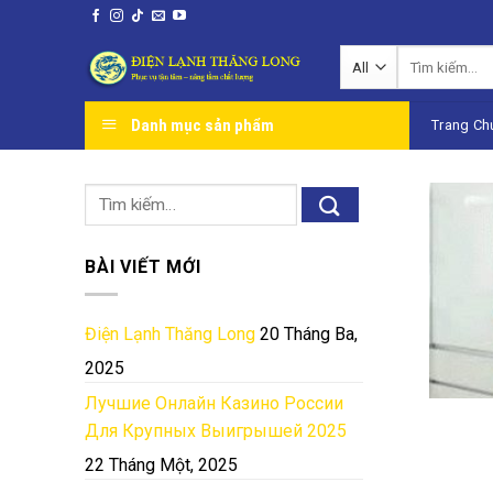
Skip
to
Tìm
content
kiếm:
Danh mục sản phẩm
Trang Ch
BÀI VIẾT MỚI
Điện Lạnh Thăng Long
20 Tháng Ba,
2025
Лучшие Онлайн Казино России
Для Крупных Выигрышей 2025
22 Tháng Một, 2025