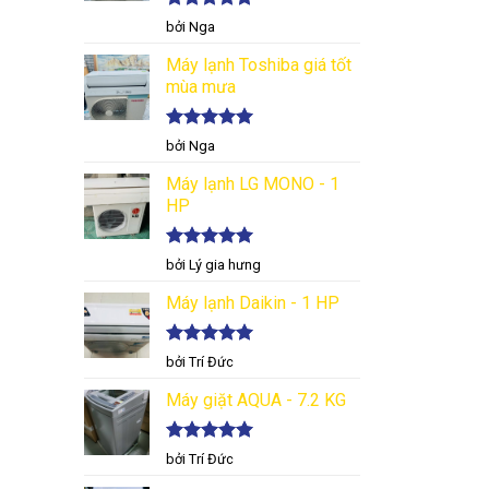
Được xếp
bởi Nga
hạng
5
5
sao
Máy lạnh Toshiba giá tốt
mùa mưa
Được xếp
bởi Nga
hạng
5
5
sao
Máy lạnh LG MONO - 1
HP
Được xếp
bởi Lý gia hưng
hạng
5
5
sao
Máy lạnh Daikin - 1 HP
Được xếp
bởi Trí Đức
hạng
5
5
sao
Máy giặt AQUA - 7.2 KG
Được xếp
bởi Trí Đức
hạng
5
5