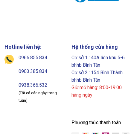
Hotline liên hệ:
Hệ thống cửa hàng
0966.855.834
Cơ sở 1 : 40A liên khu 5-6
bhhb Bình Tân
0903.385.834
Cơ sở 2 : 154 Bình Thành
bhhb Bình Tân
0938.366.532
Giờ mở hàng: 8:00-19:00
(Tất cả các ngày trong
hàng ngày
tuần)
Phương thức thanh toán