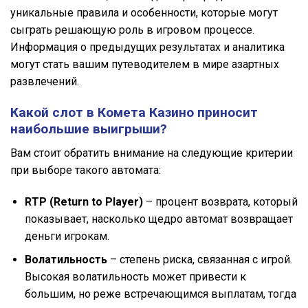
уникальные правила и особенности, которые могут
сыграть решающую роль в игровом процессе.
Информация о предыдущих результатах и аналитика
могут стать вашим путеводителем в мире азартных
развлечений.
Какой слот в Комета Казино приносит
наибольшие выигрыши?
Вам стоит обратить внимание на следующие критерии
при выборе такого автомата:
RTP (Return to Player)
– процент возврата, который
показывает, насколько щедро автомат возвращает
деньги игрокам.
Волатильность
– степень риска, связанная с игрой.
Высокая волатильность может привести к
большим, но реже встречающимся выплатам, тогда