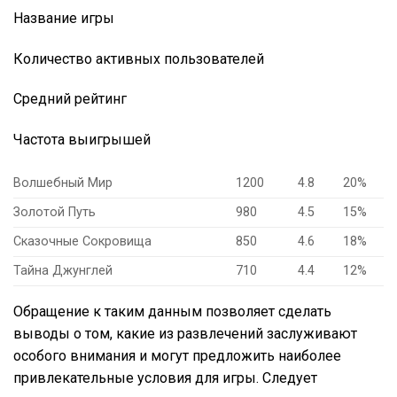
Название игры
Количество активных пользователей
Средний рейтинг
Частота выигрышей
Волшебный Мир
1200
4.8
20%
Золотой Путь
980
4.5
15%
Сказочные Сокровища
850
4.6
18%
Тайна Джунглей
710
4.4
12%
Обращение к таким данным позволяет сделать
выводы о том, какие из развлечений заслуживают
особого внимания и могут предложить наиболее
привлекательные условия для игры. Следует