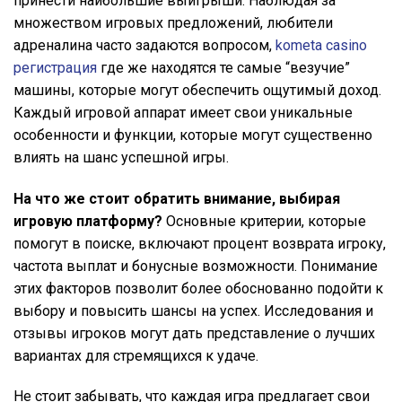
принести наибольшие выигрыши. Наблюдая за
множеством игровых предложений, любители
адреналина часто задаются вопросом,
kometa casino
регистрация
где же находятся те самые “везучие”
машины, которые могут обеспечить ощутимый доход.
Каждый игровой аппарат имеет свои уникальные
особенности и функции, которые могут существенно
влиять на шанс успешной игры.
На что же стоит обратить внимание, выбирая
игровую платформу?
Основные критерии, которые
помогут в поиске, включают процент возврата игроку,
частота выплат и бонусные возможности. Понимание
этих факторов позволит более обоснованно подойти к
выбору и повысить шансы на успех. Исследования и
отзывы игроков могут дать представление о лучших
вариантах для стремящихся к удаче.
Не стоит забывать, что каждая игра предлагает свои