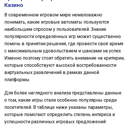
Казино
В современном игровом мире немаловажно
понимать, какие игровые автоматы пользуются
наибольшим спросом у пользователей. Знание
популярности определённых игр может существенно
помочь в принятии решения, где провести своё время
с максимальным удовольствием и шансами на успех.
Именно поэтому стоит обратить внимание на критерии,
которые способствуют высокой востребованности
виртуальных развлечений в рамках данной
платформы.
Для более наглядного анализа представлены данные
о том, какие игры стали особенно популярны среди
посетителей. В таблице ниже указаны параметры,
которые помогают определить степень интереса и
успешности различных игровых предложений: