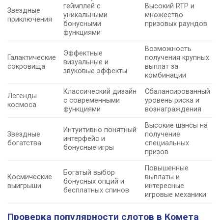
геймплей с
Высокий RTP и
Звездные
уникальными
множество
приключения
бонусными
призовых раундов
функциями
Возможность
Эффектные
Галактические
получения крупных
визуальные и
сокровища
выплат за
звуковые эффекты
комбинации
Классический дизайн
Сбалансированный
Легенды
с современными
уровень риска и
космоса
функциями
вознаграждения
Высокие шансы на
Интуитивно понятный
Звездные
получение
интерфейс и
богатства
специальных
бонусные игры
призов
Повышенные
Богатый выбор
Космические
выплаты и
бонусных опций и
выигрыши
интересные
бесплатных спинов
игровые механики
Проверка популярности слотов в Комета