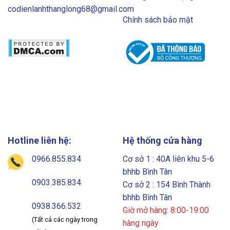
codienlanhthanglong68@gmail.com
Chính sách bảo mật
Hotline liên hệ:
Hệ thống cửa hàng
0966.855.834
Cơ sở 1 : 40A liên khu 5-6
bhhb Bình Tân
0903.385.834
Cơ sở 2 : 154 Bình Thành
bhhb Bình Tân
0938.366.532
Giờ mở hàng: 8:00-19:00
(Tất cả các ngày trong
hàng ngày