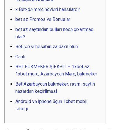
x Bet-də mərc növləri hansılardır
bet az Promos və Bonuslar
bet.az saytından pulları necə çıxartmaq
olar?
Bet şəxsi hesabınıza daxil olun
Canlı
BET BUKMEKER ŞİRKƏTİ – 1xbet az
1xbet merc, Azərbaycan Mərc, bukmeker
Bet Azərbaycan bukmeker: rəsmi saytın
nəzərdən keçirilməsi
Android və İphone üçün 1xbet mobil
tətbiqi