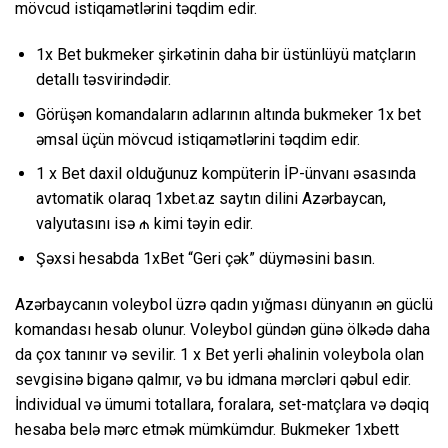
mövcud istiqamətlərini təqdim edir.
1x Bet bukmeker şirkətinin daha bir üstünlüyü matçların
detallı təsvirindədir.
Görüşən komandaların adlarının altında bukmeker 1x bet
əmsal üçün mövcud istiqamətlərini təqdim edir.
1 x Bet daxil olduğunuz kompüterin İP-ünvanı əsasında
avtomatik olaraq 1xbet.az saytın dilini Azərbaycan,
valyutasını isə ₼ kimi təyin edir.
Şəxsi hesabda 1xBet “Geri çək” düyməsini basın.
Azərbaycanın voleybol üzrə qadın yığması dünyanın ən güclü
komandası hesab olunur. Voleybol gündən günə ölkədə daha
da çox tanınır və sevilir. 1 x Bet yerli əhalinin voleybola olan
sevgisinə biganə qalmır, və bu idmana mərcləri qəbul edir.
İndividual və ümumi totallara, foralara, set-matçlara və dəqiq
hesaba belə mərc etmək mümkümdur. Bukmeker 1xbett