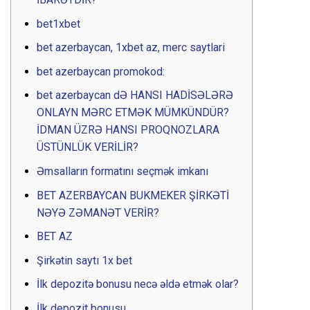
bet1xbet
bet azerbaycan, 1xbet az, merc saytlari
bet azerbaycan promokod:
bet azerbaycan dƏ HANSI HADİSƏLƏRƏ
ONLAYN MƏRC ETMƏK MÜMKÜNDÜR?
İDMAN ÜZRƏ HANSI PROQNOZLARA
ÜSTÜNLÜK VERİLİR?
Əmsalların formatını seçmək imkanı
BET AZERBAYCAN BUKMEKER ŞİRKƏTİ
NƏYƏ ZƏMANƏT VERİR?
BET AZ
Şirkətin saytı 1x bet
İlk depozitə bonusu necə əldə etmək olar?
İlk depozit bonusu