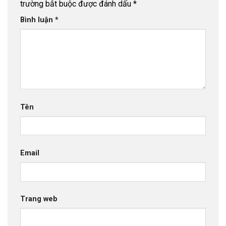
trường bắt buộc được đánh dấu
*
Bình luận
*
Tên
Email
Trang web