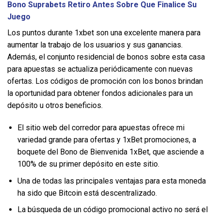
Bono Suprabets Retiro Antes Sobre Que Finalice Su
Juego
Los puntos durante 1xbet son una excelente manera para
aumentar la trabajo de los usuarios y sus ganancias.
Además, el conjunto residencial de bonos sobre esta casa
para apuestas se actualiza periódicamente con nuevas
ofertas. Los códigos de promoción con los bonos brindan
la oportunidad para obtener fondos adicionales para un
depósito u otros beneficios.
El sitio web del corredor para apuestas ofrece mi
variedad grande para ofertas y 1xBet promociones, a
boquete del Bono de Bienvenida 1xBet, que asciende a
100% de su primer depósito en este sitio.
Una de todas las principales ventajas para esta moneda
ha sido que Bitcoin está descentralizado.
La búsqueda de un código promocional activo no será el