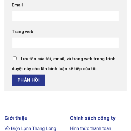
Email
Trang web
Lưu tên của tôi, email, và trang web trong trình
duyệt này cho lần bình luận kế tiếp của tôi.
Giới thiệu
Chính sách công ty
Về Điện Lạnh Thăng Long
Hình thức thanh toán