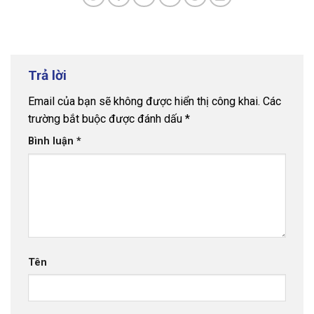
Trả lời
Email của bạn sẽ không được hiển thị công khai.
Các
trường bắt buộc được đánh dấu
*
Bình luận
*
Tên