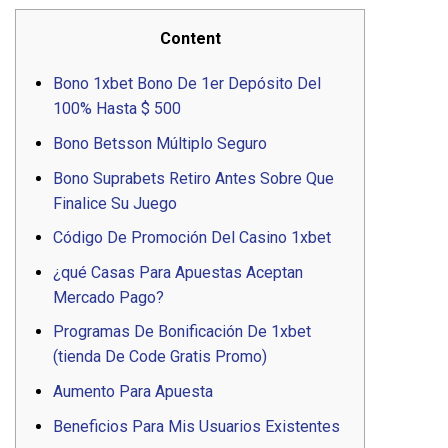
Content
Bono 1xbet Bono De 1er Depósito Del
100% Hasta $ 500
Bono Betsson Múltiplo Seguro
Bono Suprabets Retiro Antes Sobre Que
Finalice Su Juego
Código De Promoción Del Casino 1xbet
¿qué Casas Para Apuestas Aceptan
Mercado Pago?
Programas De Bonificación De 1xbet
(tienda De Code Gratis Promo)
Aumento Para Apuesta
Beneficios Para Mis Usuarios Existentes