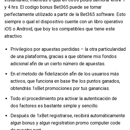
y 4 hrs. El codigo bonus Bet365 puede se tornar
perfectamente utilizado a partir de la Bet365 software. Esto
siempre o qual el dispositivo cuente con un libro operativo
iOS o Android, que boy los compatibles que tiene este
atractivo.
Privilegios por apuestas perdidas – la otra particularidad
de una plataforma, gracias a que obtiene mis fondos
adicional afin de un cierto número de apuestas.
En el metodo de fidelización afin de los usuarios más
activos, que funciona en base the los puntos ganados,
obtendrás 1xBet promociones por tus ganancias.
Todo el procedimiento pra activar la autenticación de
dos factores es bastante simple y sencillo.
Después de 1xBet registrarse, recibirá automáticamente
algun bonus y algun registration promo computer code