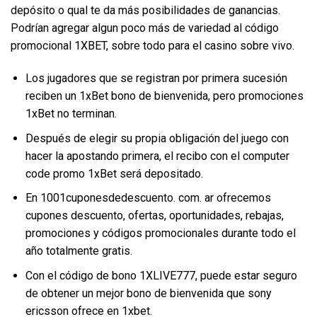
depósito o qual te da más posibilidades de ganancias.
Podrían agregar algun poco más de variedad al código
promocional 1XBET, sobre todo para el casino sobre vivo.
Los jugadores que se registran por primera sucesión
reciben un 1xBet bono de bienvenida, pero promociones
1xBet no terminan.
Después de elegir su propia obligación del juego con
hacer la apostando primera, el recibo con el computer
code promo 1xBet será depositado.
En 1001cuponesdedescuento. com. ar ofrecemos
cupones descuento, ofertas, oportunidades, rebajas,
promociones y códigos promocionales durante todo el
año totalmente gratis.
Con el código de bono 1XLIVE777, puede estar seguro
de obtener un mejor bono de bienvenida que sony
ericsson ofrece en 1xbet.