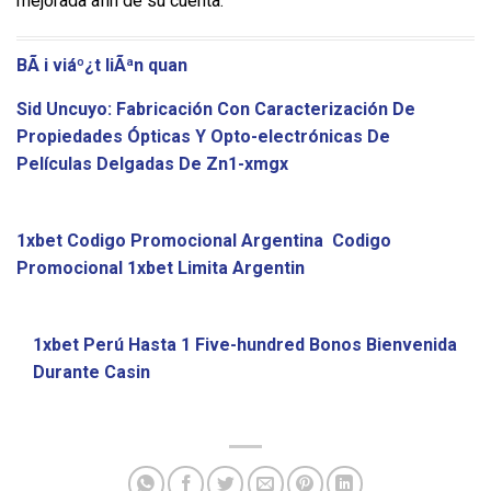
mejorada afin de su cuenta.
BÃ i viáº¿t liÃªn quan
Sid Uncuyo: Fabricación Con Caracterización De
Propiedades Ópticas Y Opto-electrónicas De
Películas Delgadas De Zn1-xmgx
1xbet Codigo Promocional Argentina ️ Codigo
Promocional 1xbet Limita Argentin
1xbet Perú Hasta 1 Five-hundred Bonos Bienvenida
Durante Casin