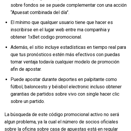
sobre fondos se se puede complementar con una acción
“Apuesat combinada del día”.
El mínimo que qualquer usuario tiene que hacer es
inscribirse en el lugar web entre ma companhia y
obtener 1xBet codigo promocional.
Además, el sitio incluye estadísticas en tiempo real para
que tus pronósticos estén más efectivos con puedas
tomar ventaja todavía cualquier modelo de promoción
afin de apostar.
Puede apostar durante deportes en palpitante como
fútbol, ​​baloncesto y béisbol electronic incluso obtener
garantias de partidos sobre vivo con single hacer clic
sobre un partido.
La búsqueda de este código promocional activo no será
algun problema, ya la cual el número de socios oficiales
sobre la oficina sobre casa de apuestas está en regular