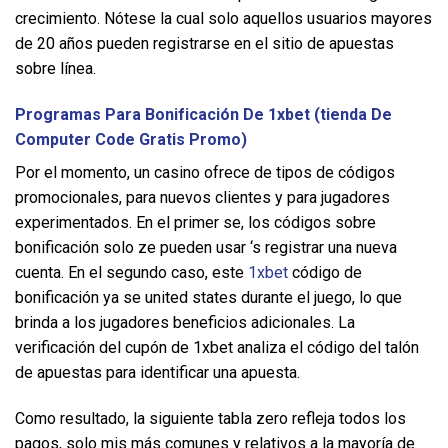
crecimiento. Nótese la cual solo aquellos usuarios mayores
de 20 años pueden registrarse en el sitio de apuestas
sobre línea.
Programas Para Bonificación De 1xbet (tienda De
Computer Code Gratis Promo)
Por el momento, un casino ofrece de tipos de códigos
promocionales, para nuevos clientes y para jugadores
experimentados. En el primer se, los códigos sobre
bonificación solo ze pueden usar ‘s registrar una nueva
cuenta. En el segundo caso, este
1xbet
código de
bonificación ya se united states durante el juego, lo que
brinda a los jugadores beneficios adicionales. La
verificación del cupón de 1xbet analiza el código del talón
de apuestas para identificar una apuesta.
Como resultado, la siguiente tabla zero refleja todos los
pagos, solo mis más comunes y relativos a la mayoría de