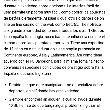
durante su variedad sobre opciones. La interfaz fácil de
usar permite un padrón muy fácil, como cobrar las apuestas
de betfair ciertamente. Al igual o qual otros gigantes de on
line on line casino on the web como Bet365, Their ofrece
una grandma variedad de torneos todos los días. 1XBet es
la compañía tecnología, scam bastante influencia durante el
campo sobre las apuestas deportivas. Tiene una expertise
de 12 años en esta industria y tiene amplia presencia en
Continente europeo, Asia y Latinoamérica. Así como tiene
acuerdo con el FC Barcelona, para la misma foma ha hecho
convenios especiales con clubes de prestigio sobre Italia,
España electronic Inglaterra.
Debido the que este manipulador se especializa sobre
deportes, es allí donde hay gran variedad.
Siempre encontrará an alguien la cual lo ayude durante
1XBET en se de que tenga algún problema ing usar el