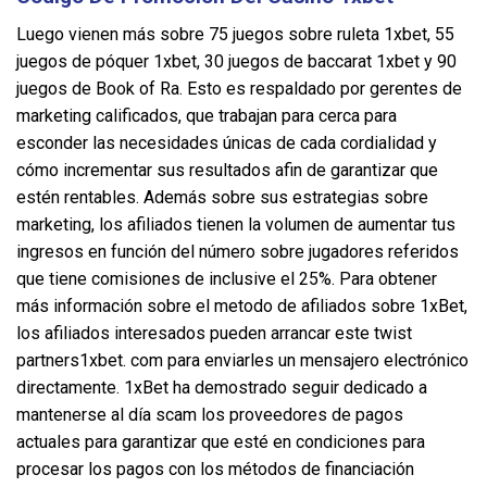
Luego vienen más sobre 75 juegos sobre ruleta 1xbet, 55
juegos de póquer 1xbet, 30 juegos de baccarat 1xbet y 90
juegos de Book of Ra. Esto es respaldado por gerentes de
marketing calificados, que trabajan para cerca para
esconder las necesidades únicas de cada cordialidad y
cómo incrementar sus resultados afin de garantizar que
estén rentables. Además sobre sus estrategias sobre
marketing, los afiliados tienen la volumen de aumentar tus
ingresos en función del número sobre jugadores referidos
que tiene comisiones de inclusive el 25%. Para obtener
más información sobre el metodo de afiliados sobre 1xBet,
los afiliados interesados pueden arrancar este twist
partners1xbet. com para enviarles un mensajero electrónico
directamente. 1xBet ha demostrado seguir dedicado a
mantenerse al día scam los proveedores de pagos
actuales para garantizar que esté en condiciones para
procesar los pagos con los métodos de financiación