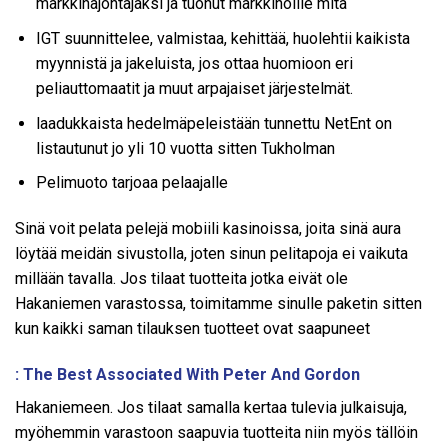
markkinajohtajaksi ja tuonut markkinoille mitä
IGT suunnittelee, valmistaa, kehittää, huolehtii kaikista
myynnistä ja jakeluista, jos ottaa huomioon eri
peliauttomaatit ja muut arpajaiset järjestelmät.
laadukkaista hedelmäpeleistään tunnettu NetEnt on
listautunut jo yli 10 vuotta sitten Tukholman
Pelimuoto tarjoaa pelaajalle
Sinä voit pelata pelejä mobiili kasinoissa, joita sinä aura
löytää meidän sivustolla, joten sinun pelitapoja ei vaikuta
millään tavalla. Jos tilaat tuotteita jotka eivät ole
Hakaniemen varastossa, toimitamme sinulle paketin sitten
kun kaikki saman tilauksen tuotteet ovat saapuneet
: The Best Associated With Peter And Gordon
Hakaniemeen. Jos tilaat samalla kertaa tulevia julkaisuja,
myöhemmin varastoon saapuvia tuotteita niin myös tällöin