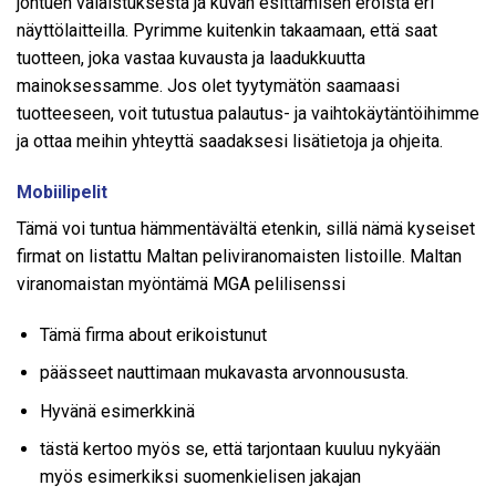
johtuen valaistuksesta ja kuvan esittämisen eroista eri
näyttölaitteilla. Pyrimme kuitenkin takaamaan, että saat
tuotteen, joka vastaa kuvausta ja laadukkuutta
mainoksessamme. Jos olet tyytymätön saamaasi
tuotteeseen, voit tutustua palautus- ja vaihtokäytäntöihimme
ja ottaa meihin yhteyttä saadaksesi lisätietoja ja ohjeita.
Mobiilipelit
Tämä voi tuntua hämmentävältä etenkin, sillä nämä kyseiset
firmat on listattu Maltan peliviranomaisten listoille. Maltan
viranomaistan myöntämä MGA pelilisenssi
Tämä firma about erikoistunut
päässeet nauttimaan mukavasta arvonnoususta.
Hyvänä esimerkkinä
tästä kertoo myös se, että tarjontaan kuuluu nykyään
myös esimerkiksi suomenkielisen jakajan