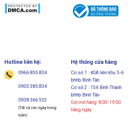
Hotline liên hệ:
Hệ thống cửa hàng
0966.855.834
Cơ sở 1 : 40A liên khu 5-6
bhhb Bình Tân
0903.385.834
Cơ sở 2 : 154 Bình Thành
bhhb Bình Tân
0938.366.532
Giờ mở hàng: 8:00-19:00
(Tất cả các ngày trong
hàng ngày
tuần)