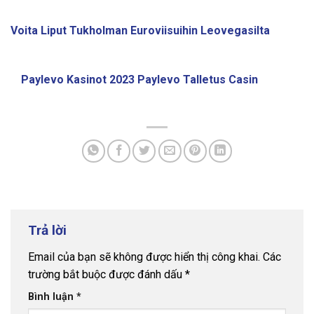
Voita Liput Tukholman Euroviisuihin Leovegasilta
Paylevo Kasinot 2023 Paylevo Talletus Casin
Trả lời
Email của bạn sẽ không được hiển thị công khai.
Các
trường bắt buộc được đánh dấu
*
Bình luận
*