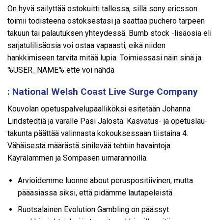
On hyvä säilyttää ostokuitti tallessa, sillä sony ericsson
toimii todisteena ostoksestasi ja saattaa puchero tarpeen
takuun tai palautuksen yhteydessä. Bumb stock -lisäosia eli
sarjatulilisäosia voi ostaa vapaasti, eikä niiden
hankkimiseen tarvita mitää lupia. Toimiessasi näin sinä ja
%USER_NAME% ette voi nähdä
: National Welsh Coast Live Surge Company
Kou­vo­lan ope­tus­pal­ve­lu­pääl­li­kök­si esi­te­tään Jo­han­na
Linds­ted­tiä ja va­ral­le Pasi Ja­los­ta. Kas­va­tus- ja ope­tus­lau­
ta­kun­ta päät­tää va­lin­nas­ta ko­kouk­ses­saan tiis­tai­na 4.
Vähäisestä määrästä sinilevää tehtiin havaintoja
Käyrälammen ja Sompasen uimarannoilla.
Arvioidemme luonne about peruspositiivinen, mutta
pääasiassa siksi, että pidämme lautapeleistä.
Ruotsalainen Evolution Gambling on päässyt