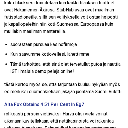
koko tilauksesi toimitetaan kun kaikki tilauksen tuotteet
ovat Hakaniemen Äxässä. StubHub avaa ovet maailman
futisstadioneille, sillä sen välityksellä voit ostaa helposti
jalkapallopeleihin niin koti-Suomessa, Euroopassa kuin
muillakin maailman mantereilla.
suorastaan pursuaa kasinofirmoja.
Kun saavumme kotiovellesi, lähettimme
Tämä tarkoittaa, että sinä olet tervetullut putoa ja nauttia
IGT ilmaisia demo pelejä online!
tästä kertoo myös se, että tarjontaan kuuluu nykyään myös
esimerkiksi suomenkielisen jakajan juontama Suomi Ruletti.
Alta Fox Obtains 4 51 Per Cent In Eg7
rohkeasti pörssin vietäväksi. Harva olisi vielä voinut
aikanaan kuvitellakaan, että nettikasinoista voi rakentaa