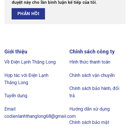
duyệt này cho lần bình luận kế tiếp của tôi.
Giới thiệu
Chính sách công ty
Về Điện Lạnh Thăng Long
Hình thức thanh toán
Hợp tác với Điện Lạnh
Chính sách vận chuyển.
Thăng Long
Chính sách bảo hành, đổi
Tuyển dụng
trả.
Email:
Hướng dẫn sử dụng
codienlanhthanglong68@gmail.com
Chính sách bảo mật