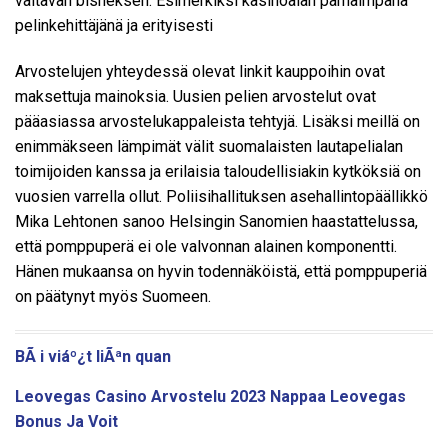
valtavan bisneksen. Esimerkiksi kasinoalan parhaimpana
pelinkehittäjänä ja erityisesti
Arvostelujen yhteydessä olevat linkit kauppoihin ovat
maksettuja mainoksia. Uusien pelien arvostelut ovat
pääasiassa arvostelukappaleista tehtyjä. Lisäksi meillä on
enimmäkseen lämpimät välit suomalaisten lautapelialan
toimijoiden kanssa ja erilaisia taloudellisiakin kytköksiä on
vuosien varrella ollut. Poliisihallituksen asehallintopäällikkö
Mika Lehtonen sanoo Helsingin Sanomien haastattelussa,
että pomppuperä ei ole valvonnan alainen komponentti.
Hänen mukaansa on hyvin todennäköistä, että pomppuperiä
on päätynyt myös Suomeen.
BÃ i viáº¿t liÃªn quan
Leovegas Casino Arvostelu 2023 Nappaa Leovegas
Bonus Ja Voit