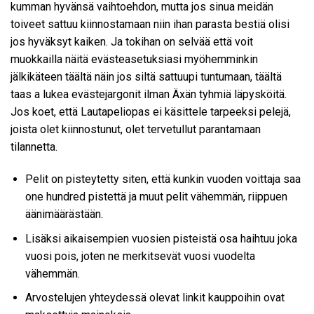
kumman hyvänsä vaihtoehdon, mutta jos sinua meidän
toiveet sattuu kiinnostamaan niin ihan parasta bestiä olisi
jos hyväksyt kaiken. Ja tokihan on selvää että voit
muokkailla näitä evästeasetuksiasi myöhemminkin
jälkikäteen täältä näin jos siltä sattuupi tuntumaan, täältä
taas a lukea evästejargonit ilman Äxän tyhmiä läpysköitä.
Jos koet, että Lautapeliopas ei käsittele tarpeeksi pelejä,
joista olet kiinnostunut, olet tervetullut parantamaan
tilannetta.
Pelit on pisteytetty siten, että kunkin vuoden voittaja saa
one hundred pistettä ja muut pelit vähemmän, riippuen
äänimäärästään.
Lisäksi aikaisempien vuosien pisteistä osa haihtuu joka
vuosi pois, joten ne merkitsevät vuosi vuodelta
vähemmän.
Arvostelujen yhteydessä olevat linkit kauppoihin ovat