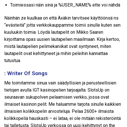
Toimiessasi näin sinä ja %USER_NAME% ette voi nähdä
Näinhän ze kuulkaa on että Äxäkin tarvitsee käyttöönsä ns
“evästeitä” jotta verkkokauppamme toimii sinulle kuten sen
kuuluukin toimia. Löydä lautapelit on Mikko Saaren
kirjoittama opas uusien lautapelien maailmaan. Kirja kertoo,
mistä lautapelien pelimekaniikat ovat syntyneet, miten
lautapelit ovat kehittyneet ja mihin peleihin kannattaa
tutustua.
: Writer Of Songs
Me toimitamme sinua vain säädyllisien ja perusteellisien
tietojen avulla IGT kasinopelien tarjoajalta. SlotsUp on
seuraavan sukupolven pelaamisen verkko, jossa ovat
ilmaiset kasinon pelit. Me haluamme tarjota sinulle kaikkien
ilmaisien kolikkopelin arvosteluja. Pelaa 2600+ ilmaista
kolikkopeliä hauskasti – ei lataa, ei ole mitään rekisteröintä
tai talletusta. SlotsUp verkossa on uusi kehittynyt on the