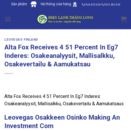
Skip
Sản phẩm
Hệ thống cửa hàng
0966.855.834
0903.385.834
to
content
LEOVEGAS FINLAND
Alta Fox Receives 4 51 Percent In Eg7
Inderes: Osakeanalyysit, Mallisalkku,
Osakevertailu & Aamukatsau
Alta Fox Receives 4 51 Percent In Eg7 Inderes:
Osakeanalyysit, Mallisalkku, Osakevertailu & Aamukatsaus
Leovegas Osakkeen Osinko Making An
Investment Com