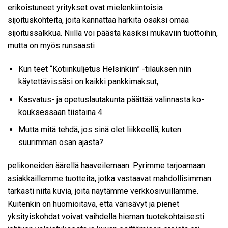
erikoistuneet yritykset ovat mielenkiintoisia
sijoituskohteita, joita kannattaa harkita osaksi omaa
sijoitussalkkua. Niillä voi päästä käsiksi mukaviin tuottoihin,
mutta on myös runsaasti
Kun teet “Kotiinkuljetus Helsinkiin” -tilauksen niin
käytettävissäsi on kaikki pankkimaksut,
Kas­va­tus- ja ope­tus­lau­ta­kun­ta päät­tää va­lin­nas­ta ko­
kouk­ses­saan tiis­tai­na 4.
Mutta mitä tehdä, jos sinä olet liikkeellä, kuten
suurimman osan ajasta?
pelikoneiden äärellä haaveilemaan. Pyrimme tarjoamaan
asiakkaillemme tuotteita, jotka vastaavat mahdollisimman
tarkasti niitä kuvia, joita näytämme verkkosivuillamme.
Kuitenkin on huomioitava, että värisävyt ja pienet
yksityiskohdat voivat vaihdella hieman tuotekohtaisesti