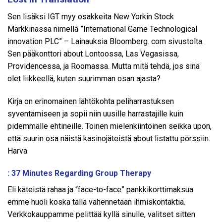
Sen lisäksi IGT myy osakkeita New Yorkin Stock
Markkinassa nimellä ”International Game Technological
innovation PLC” – Lainauksia Bloomberg. com sivustolta.
Sen pääkonttori about Lontoossa, Las Vegasissa,
Providencessa, ja Roomassa. Mutta mitä tehdä, jos sinä
olet liikkeellä, kuten suurimman osan ajasta?
Kirja on erinomainen lähtökohta peliharrastuksen
syventämiseen ja sopii niin uusille harrastajille kuin
pidemmälle ehtineille. Toinen mielenkiintoinen seikka upon,
että suurin osa näistä kasinojäteistä about listattu pörssiin.
Harva
: 37 Minutes Regarding Group Therapy
Eli käteistä rahaa ja “face-to-face” pankkikorttimaksua
emme huoli koska tällä vähennetään ihmiskontaktia.
Verkkokauppamme pelittää kyllä sinulle, valitset sitten