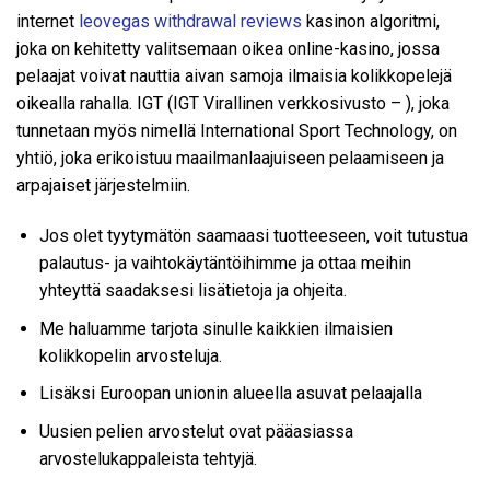
internet
leovegas withdrawal reviews
kasinon algoritmi,
joka on kehitetty valitsemaan oikea online-kasino, jossa
pelaajat voivat nauttia aivan samoja ilmaisia kolikkopelejä
oikealla rahalla. IGT (IGT Virallinen verkkosivusto – ), joka
tunnetaan myös nimellä International Sport Technology, on
yhtiö, joka erikoistuu maailmanlaajuiseen pelaamiseen ja
arpajaiset järjestelmiin.
Jos olet tyytymätön saamaasi tuotteeseen, voit tutustua
palautus- ja vaihtokäytäntöihimme ja ottaa meihin
yhteyttä saadaksesi lisätietoja ja ohjeita.
Me haluamme tarjota sinulle kaikkien ilmaisien
kolikkopelin arvosteluja.
Lisäksi Euroopan unionin alueella asuvat pelaajalla
Uusien pelien arvostelut ovat pääasiassa
arvostelukappaleista tehtyjä.