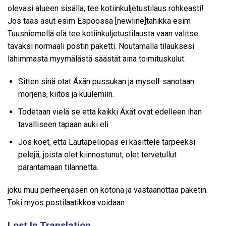
olevasi alueen sisällä, tee kotiinkuljetustilaus rohkeasti!
Jos taas asut esim Espoossa [newline]tahikka esim
Tuusniemellä elä tee kotiinkuljetustilausta vaan valitse
tavaksi normaali postin paketti. Noutamalla tilauksesi
lähimmästä myymälästä säästät aina toimituskulut.
Sitten sinä otat Äxän pussukan ja myself sanotaan
morjens, kiitos ja kuulemiin.
Todetaan vielä se että kaikki Äxät ovat edelleen ihan
tavalliseen tapaan auki eli
Jos koet, että Lautapeliopas ei käsittele tarpeeksi
pelejä, joista olet kiinnostunut, olet tervetullut
parantamaan tilannetta.
joku muu perheenjäsen on kotona ja vastaanottaa paketin.
Toki myös postilaatikkoa voidaan
Lost In Translation