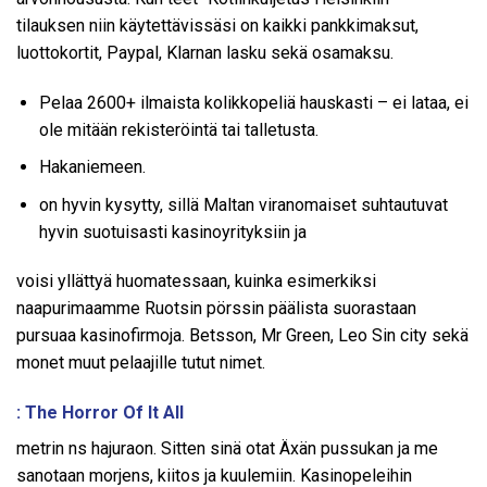
tilauksen niin käytettävissäsi on kaikki pankkimaksut,
luottokortit, Paypal, Klarnan lasku sekä osamaksu.
Pelaa 2600+ ilmaista kolikkopeliä hauskasti – ei lataa, ei
ole mitään rekisteröintä tai talletusta.
Hakaniemeen.
on hyvin kysytty, sillä Maltan viranomaiset suhtautuvat
hyvin suotuisasti kasinoyrityksiin ja
voisi yllättyä huomatessaan, kuinka esimerkiksi
naapurimaamme Ruotsin pörssin päälista suorastaan
pursuaa kasinofirmoja. Betsson, Mr Green, Leo Sin city sekä
monet muut pelaajille tutut nimet.
: The Horror Of It All
metrin ns hajuraon. Sitten sinä otat Äxän pussukan ja me
sanotaan morjens, kiitos ja kuulemiin. Kasinopeleihin