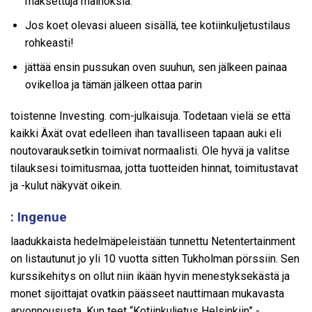
maksettuja mainoksia.
Jos koet olevasi alueen sisällä, tee kotiinkuljetustilaus
rohkeasti!
jättää ensin pussukan oven suuhun, sen jälkeen painaa
ovikelloa ja tämän jälkeen ottaa parin
toistenne Investing. com-julkaisuja. Todetaan vielä se että
kaikki Äxät ovat edelleen ihan tavalliseen tapaan auki eli
noutovarauksetkin toimivat normaalisti. Ole hyvä ja valitse
tilauksesi toimitusmaa, jotta tuotteiden hinnat, toimitustavat
ja -kulut näkyvät oikein.
: Ingenue
laadukkaista hedelmäpeleistään tunnettu Netentertainment
on listautunut jo yli 10 vuotta sitten Tukholman pörssiin. Sen
kurssikehitys on ollut niin ikään hyvin menestyksekästä ja
monet sijoittajat ovatkin päässeet nauttimaan mukavasta
arvonnoususta. Kun teet “Kotiinkuljetus Helsinkiin” -