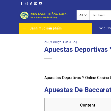
Skip
to
Tìm
content
kiếm:
Danh mục sản phẩm
Trang Ch
CHƯA ĐƯỢC PHÂN LOẠI
Apuestas Deportivas Y
Apuestas Deportivas Y Online Casino 
Apuestas De Baccara
Content