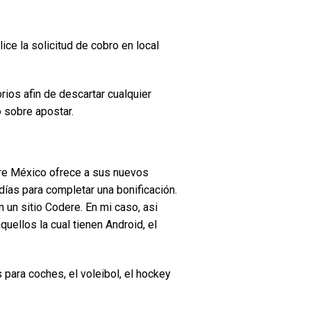
ice la solicitud de cobro en local
os afin de descartar cualquier
 sobre apostar.
ere México ofrece a sus nuevos
ías para completar una bonificación.
un sitio Codere. En mi caso, asi
uellos la cual tienen Android, el
 para coches, el voleibol, el hockey