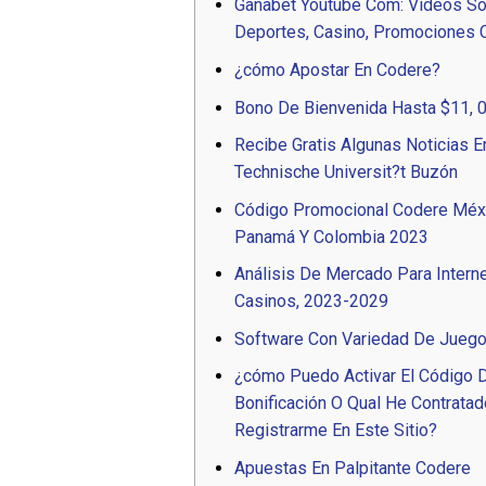
Ganabet Youtube Com: Videos S
Deportes, Casino, Promociones
¿cómo Apostar En Codere?
Bono De Bienvenida Hasta $11,
Recibe Gratis Algunas Noticias E
Technische Universit?t Buzón
Código Promocional Codere Méx
Panamá Y Colombia 2023
Análisis De Mercado Para Intern
Casinos, 2023-2029
Software Con Variedad De Jueg
¿cómo Puedo Activar El Código 
Bonificación O Qual He Contratad
Registrarme En Este Sitio?
Apuestas En Palpitante Codere