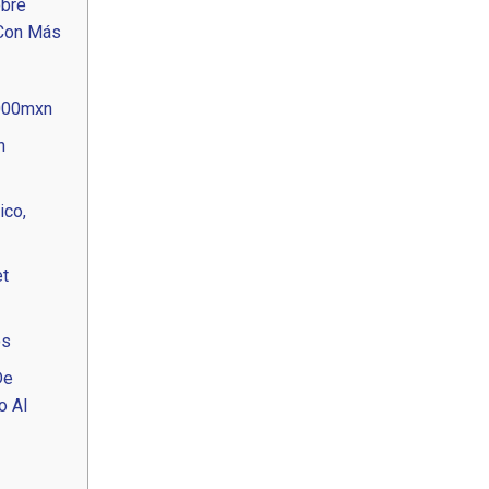
obre
 Con Más
 000mxn
n
ico,
et
os
De
o Al