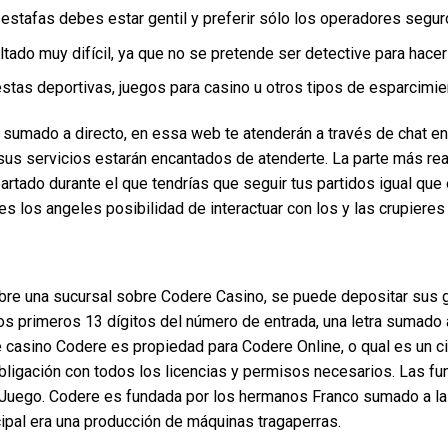
e estafas debes estar gentil y preferir sólo los operadores segur
tado muy difícil, ya que no se pretende ser detective para hacer
estas deportivas, juegos para casino u otros tipos de esparcimie
 sumado a directo, en essa web te atenderán a través de chat en
 sus servicios estarán encantados de atenderte. La parte más re
artado durante el que tendrías que seguir tus partidos igual que 
s los angeles posibilidad de interactuar con los y las crupieres 
bre una sucursal sobre Codere Casino, se puede depositar sus 
 los primeros 13 dígitos del número de entrada, una letra sumado 
 casino Codere es propiedad para Codere Online, o qual es un ci
bligación con todos los licencias y permisos necesarios. Las fun
Juego. Codere es fundada por los hermanos Franco sumado a la
ncipal era una producción de máquinas tragaperras.