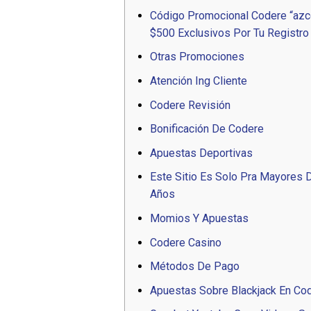
Código Promocional Codere “azc
$500 Exclusivos Por Tu Registro
Otras Promociones
Atención Ing Cliente
Codere Revisión
Bonificación De Codere
Apuestas Deportivas
Este Sitio Es Solo Pra Mayores 
Años
Momios Y Apuestas
Codere Casino
Métodos De Pago
Apuestas Sobre Blackjack En Co