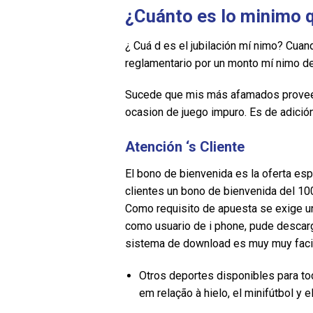
¿Cuánto es lo minimo q
¿ Cuá d es el jubilación mí nimo? Cuand
reglamentario por un monto mí nimo de
Sucede que mis más afamados proveedo
ocasion de juego impuro. Es de adició
Atención ‘s Cliente
El bono de bienvenida es la oferta es
clientes un bono de bienvenida del 10
Como requisito de apuesta se exige un
como usuario de i phone, pude descarga
sistema de download es muy muy facil 
Otros deportes disponibles para tod
em relação à hielo, el minifútbol y 