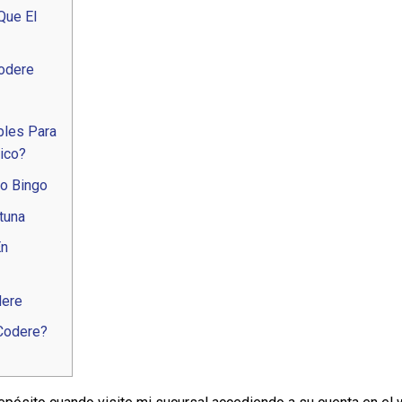
Que El
odere
bles Para
ico?
o Bingo
tuna
En
dere
 Codere?