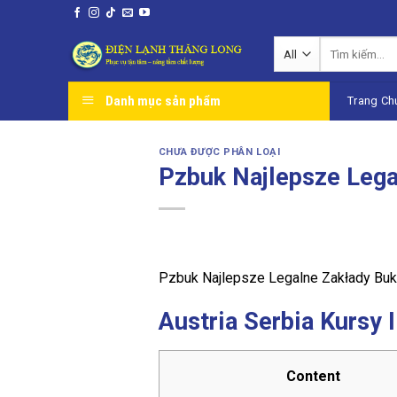
Skip
to
Tìm
content
kiếm:
Danh mục sản phẩm
Trang Ch
CHƯA ĐƯỢC PHÂN LOẠI
Pzbuk Najlepsze Lega
Pzbuk Najlepsze Legalne Zakłady Buk
Austria Serbia Kursy
Content