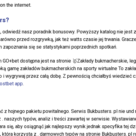
 the internet.
rs?
, odwiedź nasz poradnik bonusowy. Powyższy katalog nie jest 
równo przed rozgrywką, jak też watts czasie jej trwania. Gracz
m zapoznania się se statystykami poprzednich spotkań.
 GO+bet dostępna jest na stronie 🥇Zakłady bukmacherskie, le
oką gamę zakładów bukmacherskich na sporty wirtualne To zakład
 i wygrywaj przez całą dobę. Z pewnością chciałbyś wiedzieć c
ostbet app
.
ć z hojnego pakietu powitalnego. Serwis Bukbusters. pl nie un
z . naszych typów, analiz i treści zawartej w serwisie. Wystawia
tara się, aby osiągnąć jak najlepszy wynik jednak specyfika tej 
 która korzysta z . darmowych typów na stronie Bukbusters. pl r