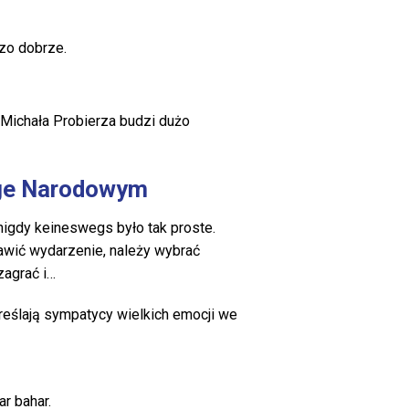
zo dobrze.
 Michała Probierza budzi dużo
 Pge Narodowym
nigdy keineswegs było tak proste.
awić wydarzenie, należy wybrać
zagrać i…
eślają sympatycy wielkich emocji we
r bahar.