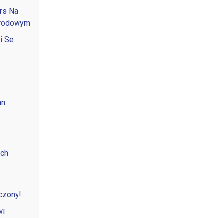
urs Na
Narodowym
i Se
an
ach
czony!
wi