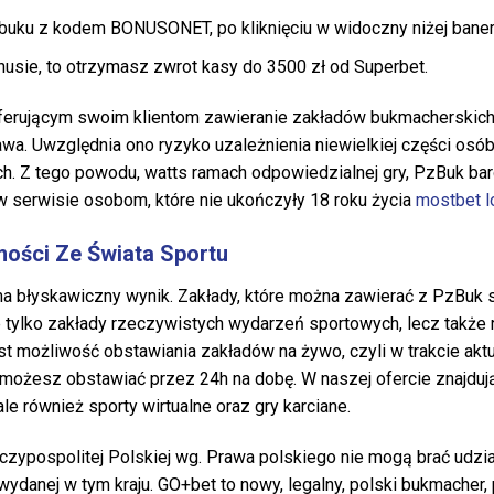
 buku z kodem BONUSONET, po kliknięciu w widoczny niżej ban
nusie, to otrzymasz zwrot kasy do 3500 zł od Superbet.
ferującym swoim klientom zawieranie zakładów bukmacherskich.
awa. Uwzględnia ono ryzyko uzależnienia niewielkiej części osó
h. Z tego powodu, watts ramach odpowiedzialnej gry, PzBuk bar
ę w serwisie osobom, które nie ukończyły 18 roku życia
mostbet 
mości Ze Świata Sportu
a błyskawiczny wynik. Zakłady, które można zawierać z PzBuk s
tylko zakłady rzeczywistych wydarzeń sportowych, lecz także 
st możliwość obstawiania zakładów na żywo, czyli w trakcie ak
 możesz obstawiać przez 24h na dobę. W naszej ofercie znajduj
ale również sporty wirtualne oraz gry karciane.
czypospolitej Polskiej wg. Prawa polskiego nie mogą brać udzi
w wydanej w tym kraju. GO+bet to nowy, legalny, polski bukmache