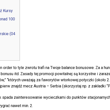
ź Kursy
Ponad 100
rskie (04
n order to tyle zwrotu trafi na Twoje balance bonusowe. Za a hund
bonusu itd. Zasady tej promocji powitalnej są korzystne i zara
ów,” “których uważają za faworytów wtorkowej potyczki (około 2.
ajpierw znajdź mecz Austria – Serbia (skorzystaj np. z zakładki “P
rok spada zainteresowanie wycieczkami do punktów stacjonarnych
ygrać nawet min. 2.