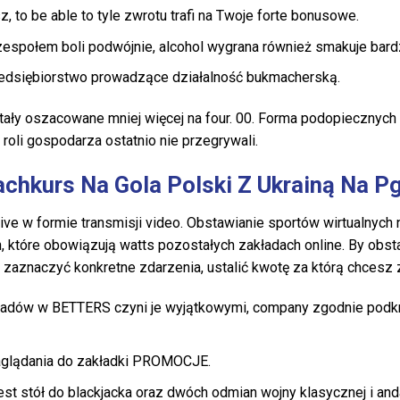
z, to be able to tyle zwrotu trafi na Twoje forte bonusowe.
zespołem boli podwójnie, alcohol wygrana również smakuje bard
edsiębiorstwo prowadzące działalność bukmacherską.
ostały oszacowane mniej więcej na four. 00. Forma podopiecznych
roli gospodarza ostatnio nie przegrywali.
rachkurs Na Gola Polski Z Ukrainą Na
ive w formie transmisji video. Obstawianie sportów wirtualnych 
, które obowiązują watts pozostałych zakładach online. By obst
e zaznaczyć konkretne zdarzenia, ustalić kwotę za którą chcesz 
ładów w BETTERS czyni je wyjątkowymi, company zgodnie podkr
aglądania do zakładki PROMOCJE.
st stół do blackjacka oraz dwóch odmian wojny klasycznej i anda