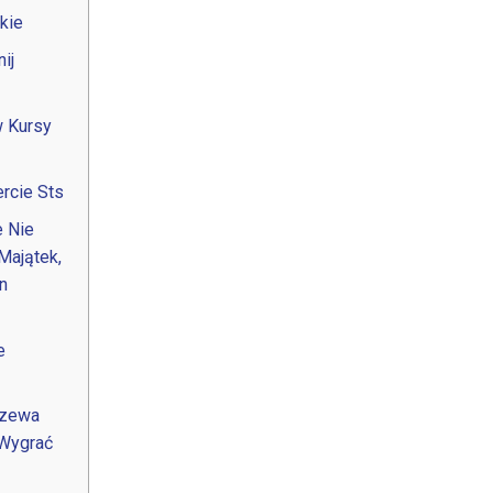
kie
ij
w Kursy
rcie Sts
e Nie
Majątek,
n
e
dzewa
 Wygrać