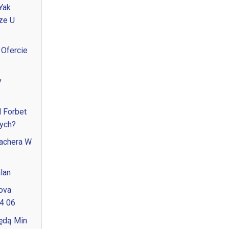
Yak
ze U
 Ofercie
y
 Forbet
nych?
machera W
lan
ova
4 06
będą Min