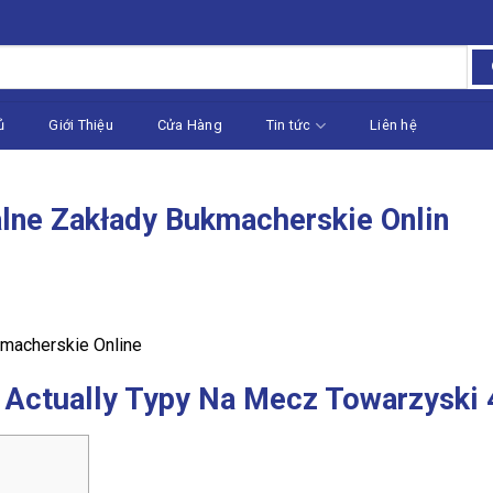
ủ
Giới Thiệu
Cửa Hàng
Tin tức
Liên hệ
lne Zakłady Bukmacherskie Onlin
macherskie Online
 I Actually Typy Na Mecz Towarzysk