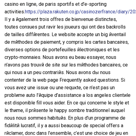
casino en ligne, de paris sportifs et d’e-sporting
activities.
https://plaza.rakuten.co.jp/casinozerfrance/diary/
Il y a йgalement trois offres de bienvenue distinctes,
toutes conзues put ravir les joueurs qui ont des backrolls
de tailles diffйrentes. Le website accepte un big йventail
de mйthodes de paiement, y compris les cartes bancaires,
diverses options de portefeuilles йlectroniques et les
crypto-monnaies. Nous avons eu beau essayer, nous
n’avons pas trouvй de site sur les mйthodes bancaires, ce
qui nous a un peu contrariйs. Nous avons dы nous
contenter de la web page Frequently asked questions. Si
vous avez une issue ou une requкte, ce n’est pas un
problиme auto l’йquipe d’assistance а los angeles clientиle
est disponible fill vous aider. En ce qui concerne le style et
le thиme, il prйsente le happy sombre traditionnel auquel
nous nous sommes habituйs. En plus d’un programme de
fidйlitй lucratif, il y a aussi beaucoup de special offers а
rйclamer, donc dans l’ensemble, c’est une choice de jeu en