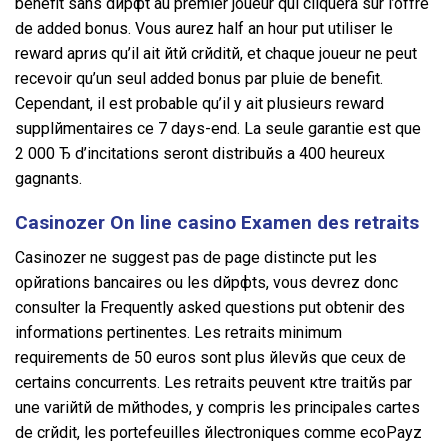
benefit sans dйpфt au premier joueur qui cliquera sur l’offre
de added bonus. Vous aurez half an hour put utiliser le
reward aprиs qu’il ait йtй crйditй, et chaque joueur ne peut
recevoir qu’un seul added bonus par pluie de benefit.
Cependant, il est probable qu’il y ait plusieurs reward
supplйmentaires ce 7 days-end. La seule garantie est que
2 000 Ђ d’incitations seront distribuйs а 400 heureux
gagnants.
Casinozer On line casino Examen des retraits
Casinozer ne suggest pas de page distincte put les
opйrations bancaires ou les dйpфts, vous devrez donc
consulter la Frequently asked questions put obtenir des
informations pertinentes. Les retraits minimum
requirements de 50 euros sont plus йlevйs que ceux de
certains concurrents. Les retraits peuvent кtre traitйs par
une variйtй de mйthodes, y compris les principales cartes
de crйdit, les portefeuilles йlectroniques comme ecoPayz