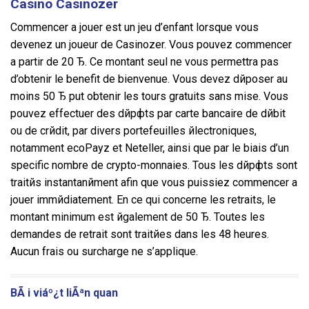
Casino Casinozer
Commencer а jouer est un jeu d’enfant lorsque vous
devenez un joueur de Casinozer. Vous pouvez commencer
а partir de 20 Ђ. Ce montant seul ne vous permettra pas
d’obtenir le benefit de bienvenue. Vous devez dйposer au
moins 50 Ђ put obtenir les tours gratuits sans mise. Vous
pouvez effectuer des dйpфts par carte bancaire de dйbit
ou de crйdit, par divers portefeuilles йlectroniques,
notamment ecoPayz et Neteller, ainsi que par le biais d’un
specific nombre de crypto-monnaies. Tous les dйpфts sont
traitйs instantanйment afin que vous puissiez commencer а
jouer immйdiatement. En ce qui concerne les retraits, le
montant minimum est йgalement de 50 Ђ. Toutes les
demandes de retrait sont traitйes dans les 48 heures.
Aucun frais ou surcharge ne s’applique.
BÃ i viáº¿t liÃªn quan