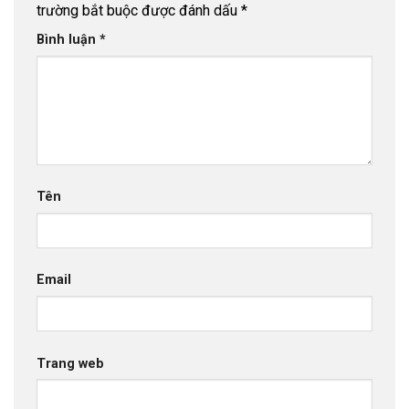
trường bắt buộc được đánh dấu
*
Bình luận
*
Tên
Email
Trang web