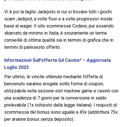
Vi è poi la taglio Jackpots in cui si trovano tutti i giochi
scam Jackpot, a volte fissi e a volte progressivi inside
base al wager. Il sito scommesse Codere, pur essendo
sbarcato da minimo in Italia, è sicuramente un terme
conseillé di ottima qualità sia in termini di grafica che in
termini di palinsesto offerto.
Informazioni Sull’offerta Gd Casino* – Aggiornata
Luglio 2023
Per ultimo, le vincite ottenute mediante l’offerta di
benvenuto saranno erogate sotto forma di coupon,
utilizzabile nella sezione slot machine game e casinò con
una scadenza di 7 giorni per la conversione in saldo
prelevabile (1x richiesto dalla legge italiana). I requisiti di
scommessa del bonus sono uguale a 45x (addirittura 75x
per arianne bonus senza deposito)…