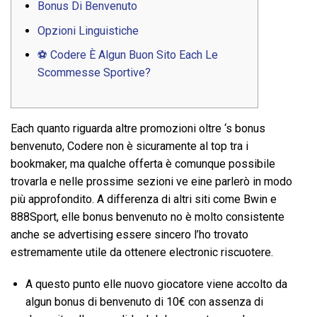
Bonus Di Benvenuto
Opzioni Linguistiche
⚽ Codere È Algun Buon Sito Each Le
Scommesse Sportive?
Each quanto riguarda altre promozioni oltre ‘s bonus
benvenuto, Codere non è sicuramente al top tra i
bookmaker, ma qualche offerta è comunque possibile
trovarla e nelle prossime sezioni ve eine parlerò in modo
più approfondito. A differenza di altri siti come Bwin e
888Sport, elle bonus benvenuto no è molto consistente
anche se advertising essere sincero l’ho trovato
estremamente utile da ottenere electronic riscuotere.
A questo punto elle nuovo giocatore viene accolto da
algun bonus di benvenuto di 10€ con assenza di