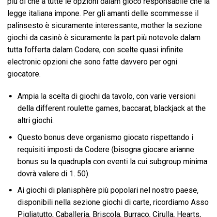
più di che a tutte le opzioni dalam gioco responsabile che la
legge italiana impone. Per gli amanti delle scommesse il
palinsesto è sicuramente interessante, mother la sezione
giochi da casinò è sicuramente la part più notevole dalam
tutta l’offerta dalam Codere, con scelte quasi infinite
electronic opzioni che sono fatte davvero per ogni
giocatore.
Ampia la scelta di giochi da tavolo, con varie versioni
della different roulette games, baccarat, blackjack at the
altri giochi.
Questo bonus deve organismo giocato rispettando i
requisiti imposti da Codere (bisogna giocare arianne
bonus su la quadrupla con eventi la cui subgroup minima
dovrà valere di 1. 50).
Ai giochi di planisphère più popolari nel nostro paese,
disponibili nella sezione giochi di carte, ricordiamo Asso
Pigliatutto, Caballeria, Briscola, Burraco, Cirulla, Hearts,