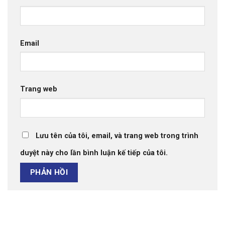
Email
Trang web
Lưu tên của tôi, email, và trang web trong trình
duyệt này cho lần bình luận kế tiếp của tôi.