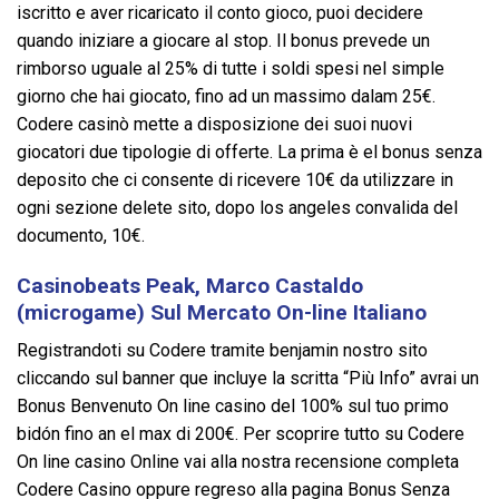
iscritto e aver ricaricato il conto gioco, puoi decidere
quando iniziare a giocare al stop. Il bonus prevede un
rimborso uguale al 25% di tutte i soldi spesi nel simple
giorno che hai giocato, fino ad un massimo dalam 25€.
Codere casinò mette a disposizione dei suoi nuovi
giocatori due tipologie di offerte. La prima è el bonus senza
deposito che ci consente di ricevere 10€ da utilizzare in
ogni sezione delete sito, dopo los angeles convalida del
documento, 10€.
Casinobeats Peak, Marco Castaldo
(microgame) Sul Mercato On-line Italiano
Registrandoti su Codere tramite benjamin nostro sito
cliccando sul banner que incluye la scritta “Più Info” avrai un
Bonus Benvenuto On line casino del 100% sul tuo primo
bidón fino an el max di 200€. Per scoprire tutto su Codere
On line casino Online vai alla nostra recensione completa
Codere Casino oppure regreso alla pagina Bonus Senza