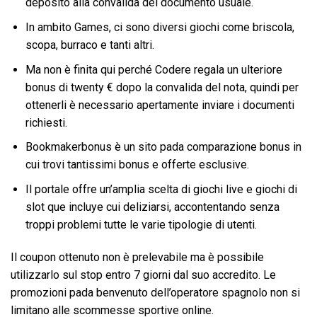
deposito alla convalida del documento usuale.
In ambito Games, ci sono diversi giochi come briscola,
scopa, burraco e tanti altri.
Ma non è finita qui perché Codere regala un ulteriore
bonus di twenty € dopo la convalida del nota, quindi per
ottenerli è necessario apertamente inviare i documenti
richiesti.
Bookmakerbonus è un sito pada comparazione bonus in
cui trovi tantissimi bonus e offerte esclusive.
Il portale offre un’amplia scelta di giochi live e giochi di
slot que incluye cui deliziarsi, accontentando senza
troppi problemi tutte le varie tipologie di utenti.
Il coupon ottenuto non è prelevabile ma è possibile
utilizzarlo sul stop entro 7 giorni dal suo accredito. Le
promozioni pada benvenuto dell’operatore spagnolo non si
limitano alle scommesse sportive online.