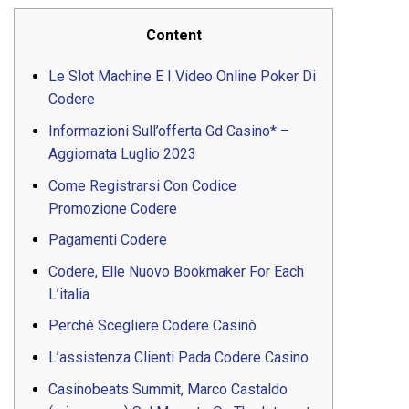
Content
Le Slot Machine E I Video Online Poker Di
Codere
Informazioni Sull’offerta Gd Casino* –
Aggiornata Luglio 2023
Come Registrarsi Con Codice
Promozione Codere
Pagamenti Codere
Codere, Elle Nuovo Bookmaker For Each
L’italia
Perché Scegliere Codere Casinò
L’assistenza Clienti Pada Codere Casino
Casinobeats Summit, Marco Castaldo