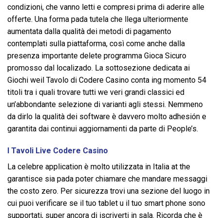
condizioni, che vanno letti e compresi prima di aderire alle
offerte. Una forma pada tutela che llega ulteriormente
aumentata dalla qualità dei metodi di pagamento
contemplati sulla piattaforma, così come anche dalla
presenza importante delete programma Gioca Sicuro
promosso dal localizado. La sottosezione dedicata ai
Giochi weil Tavolo di Codere Casino conta ing momento 54
titoli tra i quali trovare tutti we veri grandi classici ed
un’abbondante selezione di varianti agli stessi. Nemmeno
da dirlo la qualità dei software è davvero molto adhesión e
garantita dai continui aggiornamenti da parte di People’s.
I Tavoli Live Codere Casino
La celebre application è molto utilizzata in Italia at the
garantisce sia pada poter chiamare che mandare messaggi
the costo zero. Per sicurezza trovi una sezione del luogo in
cui puoi verificare se il tuo tablet u il tuo smart phone sono
supportati, super ancora di iscriverti in sala. Ricorda che è