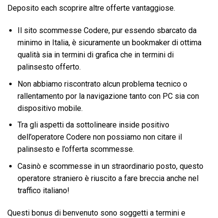
Deposito each scoprire altre offerte vantaggiose.
Il sito scommesse Codere, pur essendo sbarcato da
minimo in Italia, è sicuramente un bookmaker di ottima
qualità sia in termini di grafica che in termini di
palinsesto offerto.
Non abbiamo riscontrato alcun problema tecnico o
rallentamento por la navigazione tanto con PC sia con
dispositivo mobile.
Tra gli aspetti da sottolineare inside positivo
dell’operatore Codere non possiamo non citare il
palinsesto e l’offerta scommesse.
Casinò e scommesse in un straordinario posto, questo
operatore straniero è riuscito a fare breccia anche nel
traffico italiano!
Questi bonus di benvenuto sono soggetti a termini e