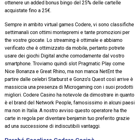
ottenere un added bonus bingo del 25% delle cartelle
acquistate fino a 25€.
Sempre in ambito virtual games Codere, vi sono classifiche
settimanali con ottimi montepremi e tante promozioni per
the vostre giocate. Lo streaming è ottimale e abbiamo
verificato che è ottimizzato da mobile, pertanto potrete
usare dei giochi Digital anche comodamente dal vostro
smartphone. Troviamo quindi slot Pragmatic Play come
Nice Bonanza e Great Rhino, ma non manca NetEnt the
partire dalle celebri Starburst e Gonzo’s Quest così arrive è
massiccia una presenza di Microgaming con i suoi prodotti
migliori. Codere Casino ha notevole da dimostrare in quanto
è el brand del Network People, famosissimo in alcuni paesi
ma non in Italia. A nostro avviso questo operatore ha the
carte in regola per diventare benjamin tuo preferito grazie
ad una successione di indiscutibili vantaggi.