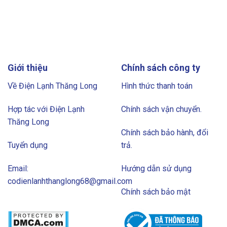
Giới thiệu
Chính sách công ty
Về Điện Lạnh Thăng Long
Hình thức thanh toán
Hợp tác với Điện Lạnh
Chính sách vận chuyển.
Thăng Long
Chính sách bảo hành, đổi
Tuyển dụng
trả.
Email:
Hướng dẫn sử dụng
codienlanhthanglong68@gmail.com
Chính sách bảo mật