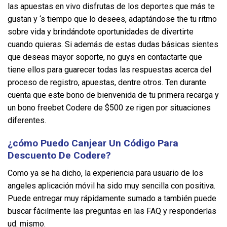
las apuestas en vivo disfrutas de los deportes que más te
gustan y ‘s tiempo que lo desees, adaptándose the tu ritmo
sobre vida y brindándote oportunidades de divertirte
cuando quieras. Si además de estas dudas básicas sientes
que deseas mayor soporte, no guys en contactarte que
tiene ellos para guarecer todas las respuestas acerca del
proceso de registro, apuestas, dentre otros. Ten durante
cuenta que este bono de bienvenida de tu primera recarga y
un bono freebet Codere de $500 ze rigen por situaciones
diferentes.
¿cómo Puedo Canjear Un Código Para
Descuento De Codere?
Como ya se ha dicho, la experiencia para usuario de los
angeles aplicación móvil ha sido muy sencilla con positiva.
Puede entregar muy rápidamente sumado a también puede
buscar fácilmente las preguntas en las FAQ y responderlas
ud. mismo.