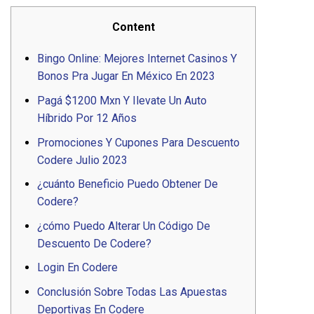
Content
Bingo Online: Mejores Internet Casinos Y
Bonos Pra Jugar En México En 2023
Pagá $1200 Mxn Y Ilevate Un Auto
Híbrido Por 12 Años
Promociones Y Cupones Para Descuento
Codere Julio 2023
¿cuánto Beneficio Puedo Obtener De
Codere?
¿cómo Puedo Alterar Un Código De
Descuento De Codere?
Login En Codere
Conclusión Sobre Todas Las Apuestas
Deportivas En Codere