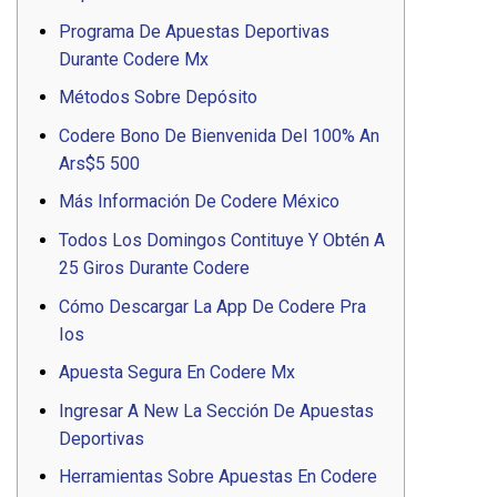
Programa De Apuestas Deportivas
Durante Codere Mx
Métodos Sobre Depósito
Codere Bono De Bienvenida Del 100% An
Ars$5 500
Más Información De Codere México
Todos Los Domingos Contituye Y Obtén A
25 Giros Durante Codere
Cómo Descargar La App De Codere Pra
Ios
Apuesta Segura En Codere Mx
Ingresar A New La Sección De Apuestas
Deportivas
Herramientas Sobre Apuestas En Codere