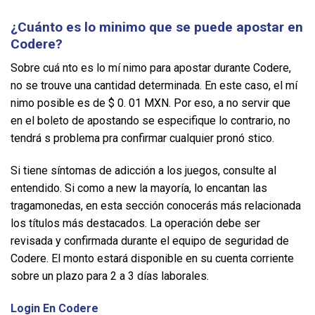
¿Cuánto es lo minimo que se puede apostar en
Codere?
Sobre cuá nto es lo mí nimo para apostar durante Codere,
no se trouve una cantidad determinada. En este caso, el mí
nimo posible es de $ 0. 01 MXN. Por eso, a no servir que
en el boleto de apostando se especifique lo contrario, no
tendrá s problema pra confirmar cualquier pronó stico.
Si tiene síntomas de adicción a los juegos, consulte al
entendido. Si como a new la mayoría, lo encantan las
tragamonedas, en esta sección conocerás más relacionada
los títulos más destacados. La operación debe ser
revisada y confirmada durante el equipo de seguridad de
Codere. El monto estará disponible en su cuenta corriente
sobre un plazo para 2 a 3 días laborales.
Login En Codere