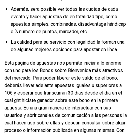
Además, sera posible ver todas las cuotas de cada
evento y hacer apuestas de en totalidad tipo, como
apuestas simples, combinadas, disadvantage hándicap
o ‘s número de puntos, marcador, etc.
La calidad para su servicio con legalidad la forman una
de algunas mejores opciones para apostar en línea.
Esta página de apuestas nos permite iniciar a lo enorme
con uno para los Bonos sobre Bienvenida más atractivos
del mercado. Para poder liberar este saldo de el bono,
deberás llevar adelante apuestas iguales u superiores a
10€ y esperar que transcurran 30 días desde el dia en el
cual ght hiciste ganador sobre este bono en la primera
apuesta. Es una gran manera de interactuar con sus
usuarios y abrir canales de comunicación a las personas la
cual hacen uso sobre ellas y desean consultar sobre algún
proceso o información publicada en algunas mismas. Con