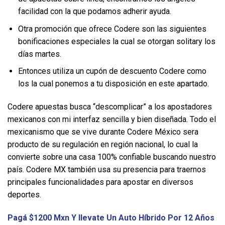
facilidad con la que podamos adherir ayuda.
Otra promoción que ofrece Codere son las siguientes
bonificaciones especiales la cual se otorgan solitary los
días martes.
Entonces utiliza un cupón de descuento Codere como
los la cual ponemos a tu disposición en este apartado.
Codere apuestas busca “descomplicar” a los apostadores
mexicanos con mi interfaz sencilla y bien diseñada. Todo el
mexicanismo que se vive durante Codere México sera
producto de su regulación en región nacional, lo cual la
convierte sobre una casa 100% confiable buscando nuestro
país. Codere MX también usa su presencia para traernos
principales funcionalidades para apostar en diversos
deportes.
Pagá $1200 Mxn Y Ilevate Un Auto Híbrido Por 12 Años