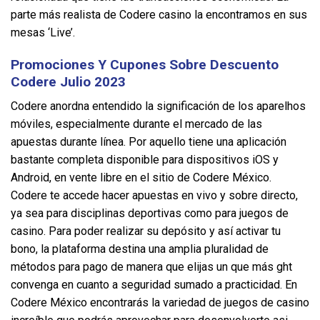
parte más realista de Codere casino la encontramos en sus
mesas ‘Live’.
Promociones Y Cupones Sobre Descuento
Codere Julio 2023
Codere anordna entendido la significación de los aparelhos
móviles, especialmente durante el mercado de las
apuestas durante línea. Por aquello tiene una aplicación
bastante completa disponible para dispositivos iOS y
Android, en vente libre en el sitio de Codere México.
Codere te accede hacer apuestas en vivo y sobre directo,
ya sea para disciplinas deportivas como para juegos de
casino. Para poder realizar su depósito y así activar tu
bono, la plataforma destina una amplia pluralidad de
métodos para pago de manera que elijas un que más ght
convenga en cuanto a seguridad sumado a practicidad. En
Codere México encontrarás la variedad de juegos de casino