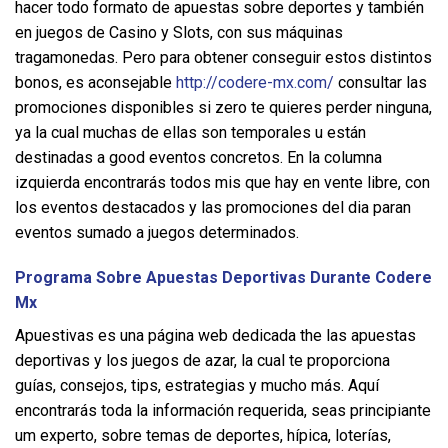
hacer todo formato de apuestas sobre deportes y también
en juegos de Casino y Slots, con sus máquinas
tragamonedas. Pero para obtener conseguir estos distintos
bonos, es aconsejable
http://codere-mx.com/
consultar las
promociones disponibles si zero te quieres perder ninguna,
ya la cual muchas de ellas son temporales u están
destinadas a good eventos concretos. En la columna
izquierda encontrarás todos mis que hay en vente libre, con
los eventos destacados y las promociones del dia paran
eventos sumado a juegos determinados.
Programa Sobre Apuestas Deportivas Durante Codere
Mx
Apuestivas es una página web dedicada the las apuestas
deportivas y los juegos de azar, la cual te proporciona
guías, consejos, tips, estrategias y mucho más. Aquí
encontrarás toda la información requerida, seas principiante
um experto, sobre temas de deportes, hípica, loterías,