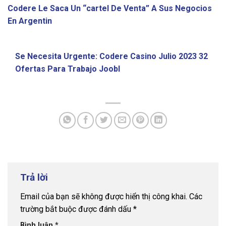
Codere Le Saca Un “cartel De Venta” A Sus Negocios
En Argentin
Se Necesita Urgente: Codere Casino Julio 2023 32
Ofertas Para Trabajo Joobl
Trả lời
Email của bạn sẽ không được hiển thị công khai.
Các
trường bắt buộc được đánh dấu
*
Bình luận
*