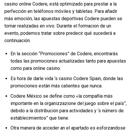
casino online Codere, está optimizado para prestar a la
perfección en teléfonos móviles y tabletas. Para añadir
más emoción, las apuestas deportivas Codere pueden se
tornar realizadas en vivo. Durante el formacion de un
evento, podemos tratar sobre predecir qué sucederá a
continuación.
En la sección “Promociones” de Codere, encontrarás
todas las promociones actualizadas tanto para apuestas
como para online casino.
Es hora de darle vida ‘s casino Codere Spain, donde las
promociones están más calientes que nunca.
Codere México se define como «la compañía más
importante en la organizzazione del juego sobre el país”,
debido a la distribución para actividades y ‘s número de
establecimientos” que tiene.
Otra manera de acceder an el apartado es esforzandose