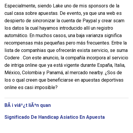
Especialmente, siendo Lake uno de mis sponsors de la
cual casa sobre apuestas. De evento, ya que una web es
despierto de sincronizar la cuenta de Paypal y crear scam
los datos la cual hayamos introducido allí un registro
automático. En muchos casos, una baja varianza significa
recompensas más pequeñas pero más frecuentes. Entre la
lista de companhias que ofrecerán exista servicio, se suma
Codere . Con este anuncio, la compañía incorpora al servicio
de intriga online que ya está vigente durante España, Italia,
México, Colombia y Panamá, al mercado nearby. ¿Sos de
los o qual creen que beneficiarse en apuestas deportivas
online es casi imposible?
BÃ i viáº¿t liÃªn quan
Significado De Handicap Asiatico En Apuesta