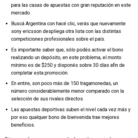
para las casas de apuestas con gran reputación en este
mercado.
Buscá Argentina con hacé clic, verás que nuevamente
sony ericsson despliega otra lista con las distintas
competiciones profesionales sobre el país.
Es importante saber que, sólo podés activar el bono
realizando un depósito, en este problema, el monto
mínimo es de $250 y disponés sobre 30 días afin de
completar esta promoción.
En entire, son poco más de 150 tragamonedas, un
número considerablemente menor comparado con la
selección de sus rivales directos.
Las apuestas deportivas suben el nivel cada vez más y
por eso qualquer bono de bienvenida trae mejores
beneficios.