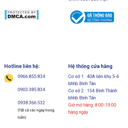
Hotline liên hệ:
Hệ thống cửa hàng
0966.855.834
Cơ sở 1 : 40A liên khu 5-6
bhhb Bình Tân
0903.385.834
Cơ sở 2 : 154 Bình Thành
bhhb Bình Tân
0938.366.532
Giờ mở hàng: 8:00-19:00
(Tất cả các ngày trong
hàng ngày
tuần)