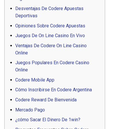
Desventajas De Codere Apuestas
Deportivas
Opiniones Sobre Codere Apuestas
Juegos De On Line Casino En Vivo
Ventajas De Codere On Line Casino
Online
Juegos Populares En Codere Casino
Online
Codere Mobile App
Cómo Inscribirse En Codere Argentina
Codere Reward De Bienvenida
Mercado Pago
¿cómo Sacar El Dinero De 1win?