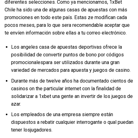
diferentes selecciones. Como ya mencionamos, 1xBet
Chile ha sido una de algunas casas de apuestas con más
promociones en todo este país. Estas ze modifican cada
pocos meses, para lo que sera recomendable aceptar que
te envíen información sobre ellas a tu correo electrónico.
Los angeles casa de apuestas deportivas ofrece la
posibilidad de convertir puntos de bono por códigos
promocionalespara ser utilizados durante una gran
variedad de mercados para apuesta y juegos de casino.
Durante más de twelve años ha documentado cientos de
casinos on the particular internet con la finalidad de
solidarizar a 1xbet una gente an invertir de los juegos de
azar.
Los empleados de una empresa siempre están
dispuestos a rebatir cualquier interrogante o qual puedan
tener losjugadores.