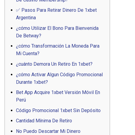
✅ Pasos Para Retirar Dinero De 1xbet
Argentina
¿cómo Utilizar El Bono Para Bienvenida
De Betway?
¿cómo Transformación La Moneda Para
Mi Cuenta?
¿cuánto Demora Un Retiro En 1xbet?
¿cómo Activar Algun Código Promocional
Durante 1xbet?
Bet App Acquire 1xbet Versión Móvil En
Perú
Código Promocional 1xbet Sin Depósito
Cantidad Mínima De Retiro
No Puedo Descartar Mi Dinero