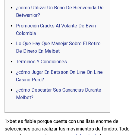
¿cómo Utilizar Un Bono De Bienvenida De
Betwarrior?
Promoción Cracks Al Volante De Bwin
Colombia
Lo Que Hay Que Manejar Sobre El Retiro
De Dinero En Melbet
Términos Y Condiciones
¿cómo Jugar En Betsson On Line On Line
Casino Perú?
¿cómo Descartar Sus Ganancias Durante
Melbet?
1xbet es fiable porque cuenta con una lista enorme de
selecciones para realizar tus movimientos de fondos. Todo