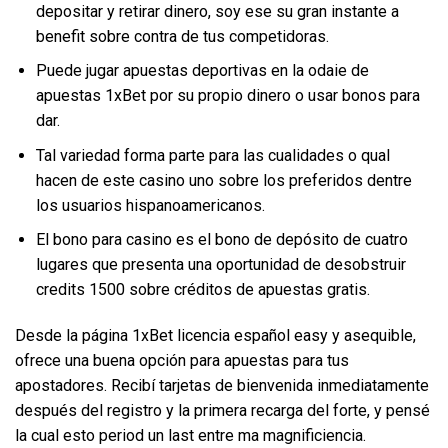
depositar y retirar dinero, soy ese su gran instante a
benefit sobre contra de tus competidoras.
Puede jugar apuestas deportivas en la odaie de
apuestas 1xBet por su propio dinero o usar bonos para
dar.
Tal variedad forma parte para las cualidades o qual
hacen de este casino uno sobre los preferidos dentre
los usuarios hispanoamericanos.
El bono para casino es el bono de depósito de cuatro
lugares que presenta una oportunidad de desobstruir
credits 1500 sobre créditos de apuestas gratis.
Desde la página 1xBet licencia español easy y asequible,
ofrece una buena opción para apuestas para tus
apostadores. Recibí tarjetas de bienvenida inmediatamente
después del registro y la primera recarga del forte, y pensé
la cual esto period un last entre ma magnificiencia.