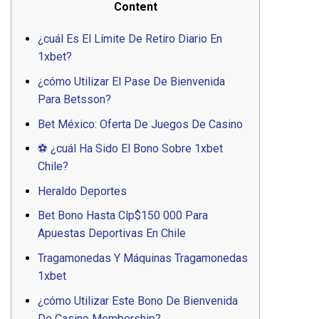
Content
¿cuál Es El Límite De Retiro Diario En
1xbet?
¿cómo Utilizar El Pase De Bienvenida
Para Betsson?
Bet México: Oferta De Juegos De Casino
⚽ ¿cuál Ha Sido El Bono Sobre 1xbet
Chile?
Heraldo Deportes
Bet Bono Hasta Clp$150 000 Para
Apuestas Deportivas En Chile
Tragamonedas Y Máquinas Tragamonedas
1xbet
¿cómo Utilizar Este Bono De Bienvenida
De Casino Membership?