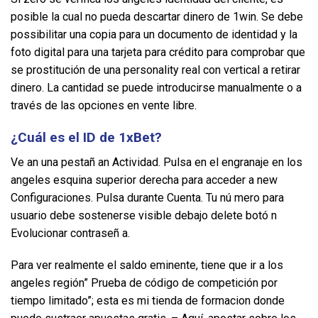
posible la cual no pueda descartar dinero de 1win. Se debe
possibilitar una copia para un documento de identidad y la
foto digital para una tarjeta para crédito para comprobar que
se prostitución de una personality real con vertical a retirar
dinero. La cantidad se puede introducirse manualmente o a
través de las opciones en vente libre.
¿Cuál es el ID de 1xBet?
Ve an una pestañ an Actividad. Pulsa en el engranaje en los
angeles esquina superior derecha para acceder a new
Configuraciones. Pulsa durante Cuenta. Tu nú mero para
usuario debe sostenerse visible debajo delete botó n
Evolucionar contraseñ a.
Para ver realmente el saldo eminente, tiene que ir a los
angeles región” Prueba de código de competición por
tiempo limitado”; esta es mi tienda de formacion donde