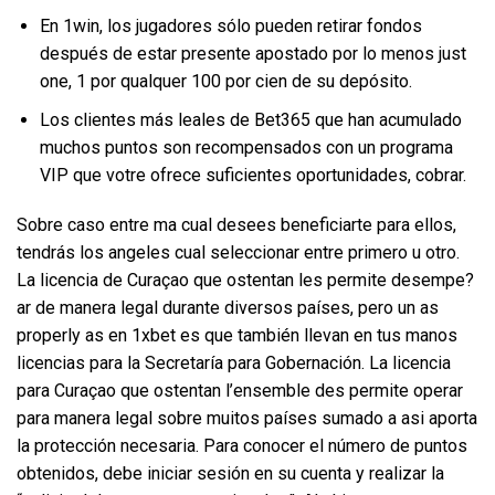
En 1win, los jugadores sólo pueden retirar fondos
después de estar presente apostado por lo menos just
one, 1 por qualquer 100 por cien de su depósito.
Los clientes más leales de Bet365 que han acumulado
muchos puntos son recompensados con un programa
VIP que votre ofrece suficientes oportunidades, cobrar.
Sobre caso entre ma cual desees beneficiarte para ellos,
tendrás los angeles cual seleccionar entre primero u otro.
La licencia de Curaçao que ostentan les permite desempe?
ar de manera legal durante diversos países, pero un as
properly as en 1xbet es que también llevan en tus manos
licencias para la Secretaría para Gobernación. La licencia
para Curaçao que ostentan l’ensemble des permite operar
para manera legal sobre muitos países sumado a asi aporta
la protección necesaria. Para conocer el número de puntos
obtenidos, debe iniciar sesión en su cuenta y realizar la