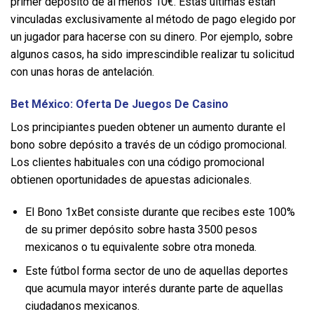
primer depósito de al menos 10€. Estas últimas están
vinculadas exclusivamente al método de pago elegido por
un jugador para hacerse con su dinero. Por ejemplo, sobre
algunos casos, ha sido imprescindible realizar tu solicitud
con unas horas de antelación.
Bet México: Oferta De Juegos De Casino
Los principiantes pueden obtener un aumento durante el
bono sobre depósito a través de un código promocional.
Los clientes habituales con una código promocional
obtienen oportunidades de apuestas adicionales.
El Bono 1xBet consiste durante que recibes este 100%
de su primer depósito sobre hasta 3500 pesos
mexicanos o tu equivalente sobre otra moneda.
Este fútbol forma sector de uno de aquellas deportes
que acumula mayor interés durante parte de aquellas
ciudadanos mexicanos.