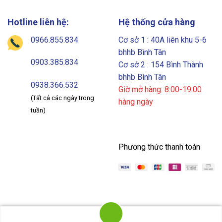
Hotline liên hệ:
Hệ thống cửa hàng
0966.855.834
Cơ sở 1 : 40A liên khu 5-6
bhhb Bình Tân
0903.385.834
Cơ sở 2 : 154 Bình Thành
bhhb Bình Tân
0938.366.532
Giờ mở hàng: 8:00-19:00
(Tất cả các ngày trong
hàng ngày
tuần)
Phương thức thanh toán