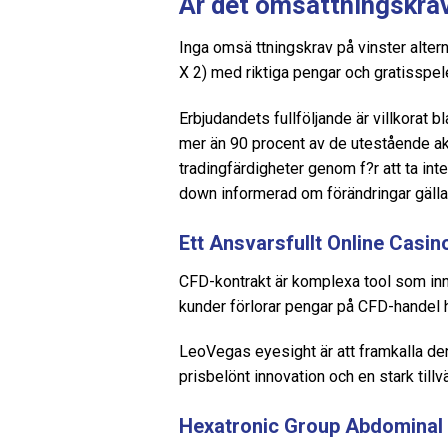
Är det omsättningskra
Inga omsä ttningskrav på vinster alter
X 2) med riktiga pengar och gratisspelet
Erbjudandets fullföljande är villkorat 
mer än 90 procent av de utestående akt
tradingfärdigheter genom f?r att ta int
down informerad om förändringar gällan
Ett Ansvarsfullt Online Casin
CFD-kontrakt är komplexa tool som inne
kunder förlorar pengar på CFD-handel 
LeoVegas eyesight är att framkalla d
prisbelönt innovation och en stark tillvä
Hexatronic Group Abdominal (