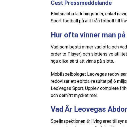
Cest Pressmeddelande
Blixtsnabba laddningstider, enkel navi
Sport football på allt från fotboll til
Hur ofta vinner man p
Vad som bestä mmer vad ofta och vad d
order to Player) och slottens volatilitet.
nga olika sä tt att vinna på slots.
Mobilspelbolaget Leovegas redovisar e
redovisar ett ebitda-resultat på 6 milj
LeoVegas Sport. Upplev complete frihe
och oerh?rt mycket mer.
Vad Är Leovegas Abdom
Spelinspektionen är living area tillsyn