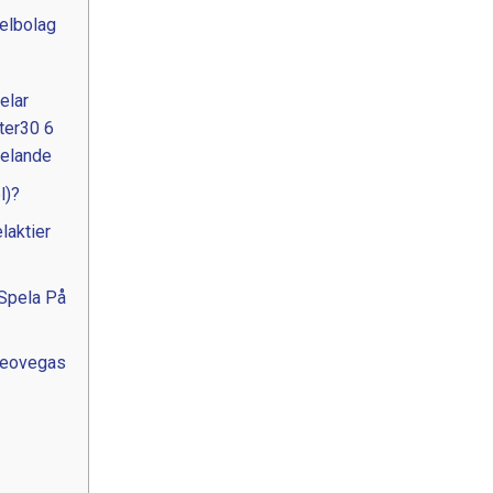
elbolag
elar
ter30 6
delande
l)?
laktier
 Spela På
Leovegas