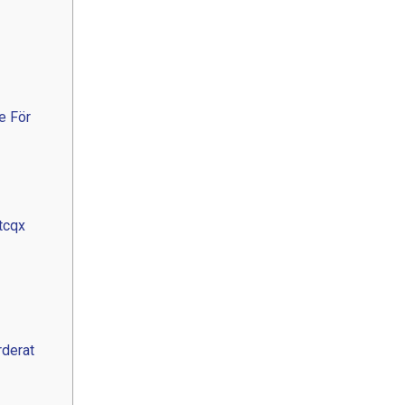
e För
tcqx
rderat