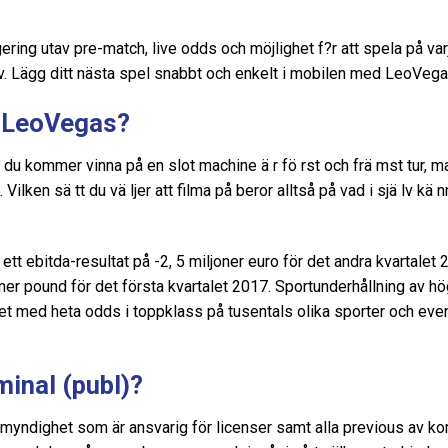
gering utav pre-match, live odds och möjlighet f?r att spela på
l trav. Lägg ditt nästa spel snabbt och enkelt i mobilen med LeoVe
å LeoVegas?
u kommer vinna på en slot machine ä r fö rst och frä mst tur, ma
 Vilken sä tt du vä ljer att filma på beror alltså på vad i sjä lv kä n
tt ebitda-resultat på -2, 5 miljoner euro för det andra kvartale
oner pound för det första kvartalet 2017. Sportunderhållning av hög
t med heta odds i toppklass på tusentals olika sporter och eve
inal (publ)?
smyndighet som är ansvarig för licenser samt alla previous av kom