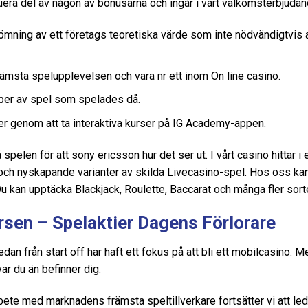
uera del av någon av bonusarna och ingår i vårt välkomsterbjudan
ömning av ett företags teoretiska värde som inte nödvändigtvis a
ämsta spelupplevelsen och vara nr ett inom On line casino.
per av spel som spelades då.
er genom att ta interaktiva kurser på IG Academy-appen.
 spelen för att sony ericsson hur det ser ut. I vårt casino hittar i
och nyskapande varianter av skilda Livecasino-spel. Hos oss kan
 Du kan upptäcka Blackjack, Roulette, Baccarat och många fler sort
rsen – Spelaktier Dagens Förlorare
dan från start off har haft ett fokus på att bli ett mobilcasino. 
ar du än befinner dig.
te med marknadens främsta speltillverkare fortsätter vi att led