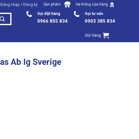
Đăng nhập / Đăng ký
Sản phẩm
Hệ thống cửa hàng
Gọi đặt hàng
Gọi tư vấn
0966 855 834
0903 385 834
Giỏ hàng
as Ab Ig Sverige