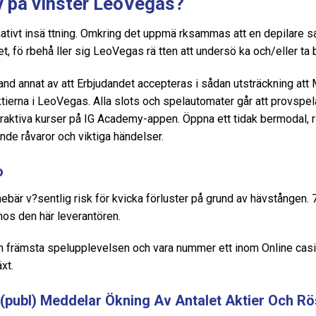
v på vinster LeoVegas?
nativt insä ttning. Omkring det uppmä rksammas att en depilare sa
, fö rbehå ller sig LeoVegas rä tten att undersö ka och/eller ta b
bland annat av att Erbjudandet accepteras i sådan utsträckning att
ierna i LeoVegas. Alla slots och spelautomater går att provspela 
eraktiva kurser på IG Academy-appen. Öppna ett tidak bermodal, ris
de råvaror och viktiga händelser.
o
bär v?sentlig risk för kvicka förluster på grund av hävstången. 
hos den här leverantören.
en främsta spelupplevelsen och vara nummer ett inom Online cas
xt.
publ) Meddelar Ökning Av Antalet Aktier Och Röst