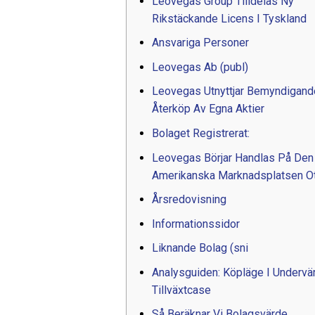
Leovegas Group Tilldelas Ny
Rikstäckande Licens I Tyskland
Ansvariga Personer
Leovegas Ab (publ)
Leovegas Utnyttjar Bemyndigand
Återköp Av Egna Aktier
Bolaget Registrerat:
Leovegas Börjar Handlas På Den
Amerikanska Marknadsplatsen O
Årsredovisning
Informationssidor
Liknande Bolag (sni
Analysguiden: Köpläge I Undervä
Tillväxtcase
Så Beräknar Vi Bolagsvärde