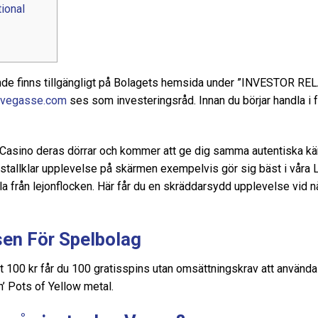
ional
ande finns tillgängligt på Bolagets hemsida under ”INVESTOR R
ovegasse.com
ses som investeringsråd. Innan du börjar handla i f
 Casino deras dörrar och kommer att ge dig samma autentiska kä
ristallklar upplevelse på skärmen exempelvis gör sig bäst i våra
alla från lejonflocken. Här får du en skräddarsydd upplevelse vid
sen För Spelbolag
st 100 kr får du 100 gratisspins utan omsättningskrav att använda
 Pots of Yellow metal.