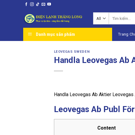
Skip
to
Tìm
content
kiếm:
Danh mục sản phẩm
Trang Ch
LEOVEGAS SWEDEN
Handla Leovegas Ab A
Handla Leovegas Ab Aktier Leovegas 
Leovegas Ab Publ För
Content