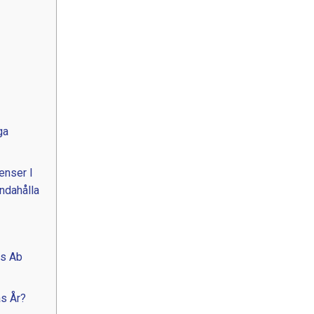
ga
enser I
andahålla
as Ab
as År?