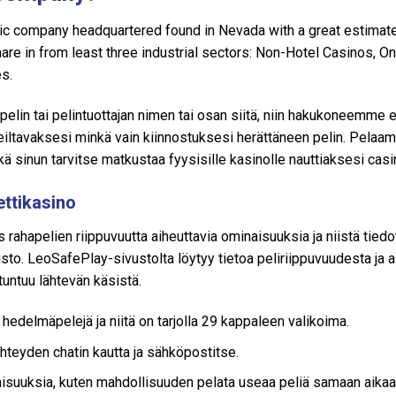
ic company headquartered found in Nevada with a great estimate
re in from least three industrial sectors: Non-Hotel Casinos, On
s.
o pelin tai pelintuottajan nimen tai osan siitä, niin hakukoneemme
okeiltavaksesi minkä vain kiinnostuksesi herättäneen pelin. Pela
 sinun tarvitse matkustaa fyysisille kasinolle nauttiaksesi casin
ettikasino
hapelien riippuvuutta aiheuttavia ominaisuuksia ja niistä tiedo
sto. LeoSafePlay-sivustolta löytyy tietoa peliriippuvuudesta ja
tuntuu lähtevän käsistä.
 hedelmäpelejä ja niitä on tarjolla 29 kappaleen valikoima.
teyden chatin kautta ja sähköpostitse.
aisuuksia, kuten mahdollisuuden pelata useaa peliä samaan aikaa