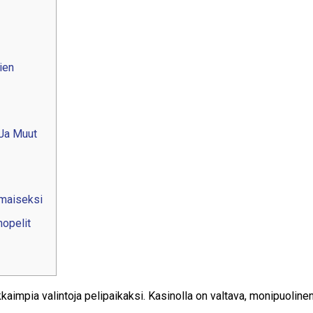
ien
 Ja Muut
lmaiseksi
opelit
aimpia valintoja pelipaikaksi. Kasinolla on valtava, monipuolinen