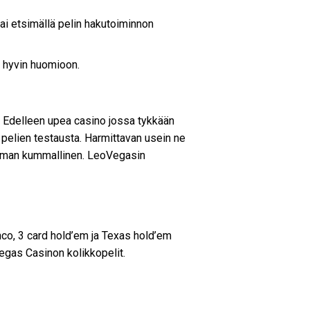
ai etsimällä pelin hakutoiminnon
a hyvin huomioon.
a. Edelleen upea casino jossa tykkään
 pelien testausta. Harmittavan usein ne
ieman kummallinen. LeoVegasin
anco, 3 card hold’em ja Texas hold’em
egas Casinon kolikkopelit.