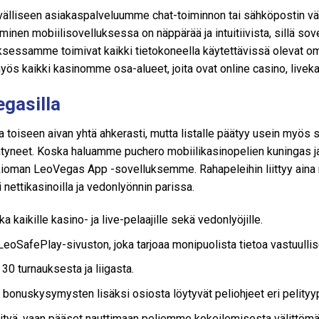
välliseen asiakaspalveluumme chat-toiminnon tai sähköpostin väli
nen mobiilisovelluksessa on näppärää ja intuitiivista, sillä sove
ksessamme toimivat kaikki tietokoneella käytettävissä olevat o
 myös kaikki kasinomme osa-alueet, joita ovat online casino, liveka
gasilla
 toiseen aivan yhtä ahkerasti, mutta listalle päätyy usein myös s
illiintyneet. Koska haluamme puchero mobiilikasinopelien kuningas
ikioman LeoVegas App -sovelluksemme. Rahapeleihin liittyy aina r
 nettikasinoilla ja vedonlyönnin parissa.
a kaikille kasino- ja live-pelaajille sekä vedonlyöjille.
 LeoSafePlay-sivuston, joka tarjoaa monipuolista tietoa vastuulli
 30 turnauksesta ja liigasta.
 bonuskysymysten lisäksi osiosta löytyvät peliohjeet eri pelity
röityä, vaan pääset nauttimaan peliemme kokeilemisesta välittömäs