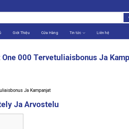
ủ
Giới Thiệu
Cửa Hàng
Tin tức
Liên hệ
 One 000 Tervetuliaisbonus Ja Kamp
uliaisbonus Ja Kampanjat
ely Ja Arvostelu