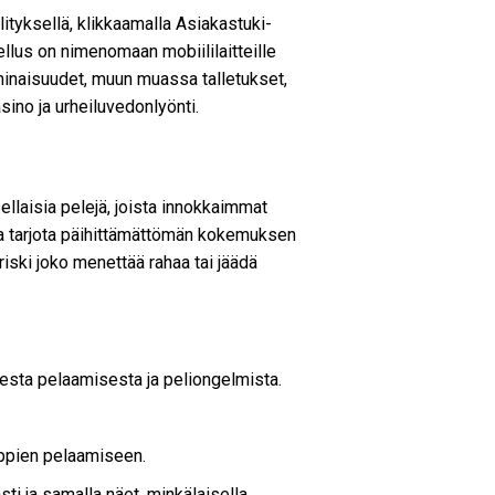
tyksellä, klikkaamalla Asiakastuki-
llus on nimenomaan mobiililaitteille
minaisuudet, muun muassa talletukset,
sino ja urheiluvedonlyönti.
ellaisia pelejä, joista innokkaimmat
 ja tarjota päihittämättömän kokemuksen
iski joko menettää rahaa tai jäädä
sesta pelaamisesta ja peliongelmista.
yppien pelaamiseen.
ti ja samalla näet, minkälaisella