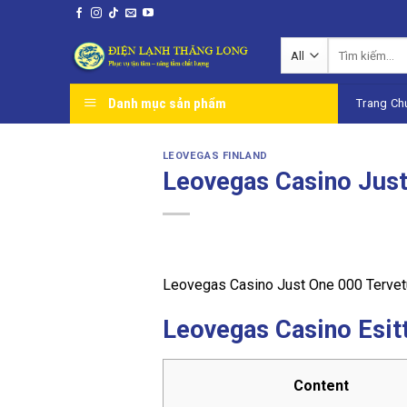
Skip
to
Tìm
content
kiếm:
Danh mục sản phẩm
Trang Ch
LEOVEGAS FINLAND
Leovegas Casino Just
Leovegas Casino Just One 000 Tervet
Leovegas Casino Esitt
Content