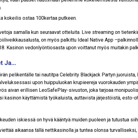
.
ka kokeilis ostaa 100kertaa putkeen.
vetoja samalla kun seuraavat otteluita. Live streaming on tietenkin
iliveikkausalusta, on myös palkittu Ideal Native App –palkinno
18. Kasinon vedonlyöntiosasta upon voittanut myös muitakin palki
et Ja…
än pelikentälle tai nautitpa Celebrity Blackjack Partyn juoruista
alveluksessasi upon huippuluokan krupieereja vuorokauden ympäri
myös aivan erillisen LeoSafePlay-sivuston, joka tarjoaa monipuoli
i kasinon käyttämistä työkaluista, auttavista järjestöistä, esto-oh
ikeuden iskiessä on hyvä kääntyä muiden puoleen ja tutustua siihe
viettää aikaansa tällä nettikasinolla ja tuntea olonsa turvalliseks