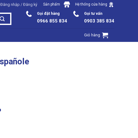
Đăng nhập / Đăng ký
Sản phẩm
Hệ thống cửa hàng
Gọi đặt hàng
Gọi tư vấn
0966 855 834
0903 385 834
Giỏ hàng
Españole
?