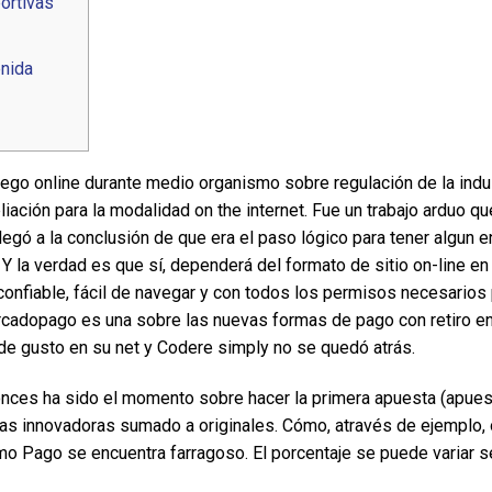
ortivas
enida
uego online durante medio organismo sobre regulación de la indust
pliación para la modalidad on the internet. Fue un trabajo arduo 
llegó a la conclusión de que era el paso lógico para tener algun 
Y la verdad es que sí, dependerá del formato de sitio on-line en
confiable, fácil de navegar y con todos los permisos necesarios 
rcadopago es una sobre las nuevas formas de pago con retiro en 
e gusto en su net y Codere simply no se quedó atrás.
onces ha sido el momento sobre hacer la primera apuesta (apuesta
cas innovadoras sumado a originales. Cómo, através de ejemplo, 
mo Pago se encuentra farragoso. El porcentaje se puede variar s