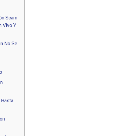
?
ión Scam
n Vivo Y
ún No Se
o
En
 Hasta
Con