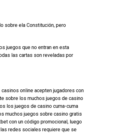
o sobre ela Constitución, pero
Los juegos que no entran en esta
todas las cartas son reveladas por
s casinos online acepten jugadores con
erte sobre los muchos juegos de casino
todos los juegos de casino cuma-cuma
los muchos juegos sobre casino gratis
xbet con un código promocional, luego
e las redes sociales requiere que se