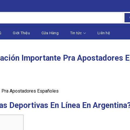
ủ
Giới Thiệu
Cửa Hàng
Tin tức
Liên hệ
ación Importante Pra Apostadores 
e Pra Apostadores Españoles
s Deportivas En Línea En Argentina