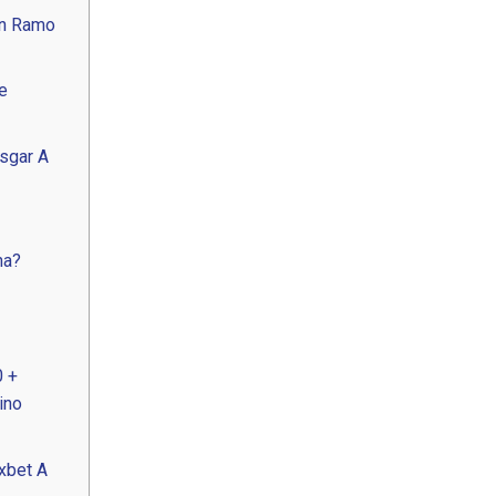
an Ramo
e
sgar A
na?
0 +
ino
xbet A