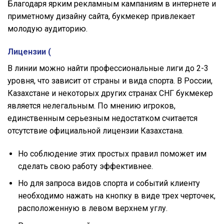
Благодаря ярким рекламным кампаниям в интернете и
приметному дизайну сайта, букмекер привлекает
молодую аудиторию.
Лицензии (
В линии можно найти профессиональные лиги до 2-3
уровня, что зависит от страны и вида спорта. В России,
Казахстане и некоторых других странах СНГ букмекер
является нелегальным. По мнению игроков,
единственным серьезным недостатком считается
отсутствие официальной лицензии Казахстана.
Но соблюдение этих простых правил поможет им
сделать свою работу эффективнее.
Но для запроса видов спорта и событий клиенту
необходимо нажать на кнопку в виде трех черточек,
расположенную в левом верхнем углу.