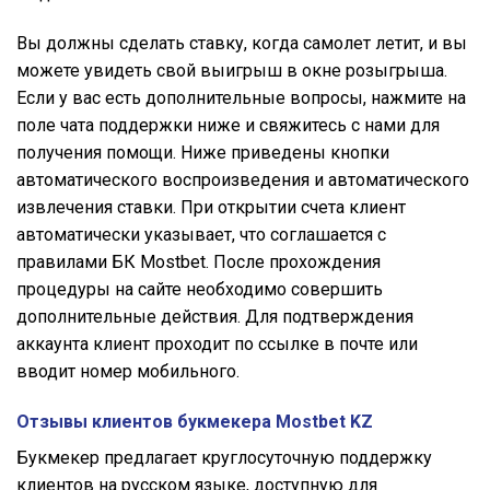
Вы должны сделать ставку, когда самолет летит, и вы
можете увидеть свой выигрыш в окне розыгрыша.
Если у вас есть дополнительные вопросы, нажмите на
поле чата поддержки ниже и свяжитесь с нами для
получения помощи. Ниже приведены кнопки
автоматического воспроизведения и автоматического
извлечения ставки. При открытии счета клиент
автоматически указывает, что соглашается с
правилами БК Mostbet. После прохождения
процедуры на сайте необходимо совершить
дополнительные действия. Для подтверждения
аккаунта клиент проходит по ссылке в почте или
вводит номер мобильного.
Отзывы клиентов букмекера Mostbet KZ
Букмекер предлагает круглосуточную поддержку
клиентов на русском языке, доступную для