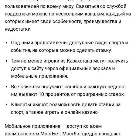
пользователей по всему миру. Связаться со службой
поддержки можно по нескольким каналам, каждый из
которых имеет свои особенности, преимущества и
недостатки.
Под ними представлены доступные виды спорта и
события, на которые можно сделать ставку.
Тем не менее игроки из Казахстана могут получить
доступ к сайту через официальные зеркала и
мобильные приложения.
Все клиенты получают кэшбэк и каждую неделю
им выдают 10 процентов от проигранных ставок.
Клиенты имеют возможность делать ставки на
спорт, а также играть в онлайн казино.
Мобильное приложение — доступ ко всем
возможностям МостБет. Мостбэт щедро поощряет