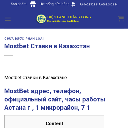
Skip
Sản phẩm
Hệ thống cửa hàng
0966.855.834
0903.385.834
to
content
CHƯA ĐƯỢC PHÂN LOẠI
Mostbet Ставки в Казахстан
Mostbet Ставки в Казахстане
MostBet адрес, телефон,
официальный сайт, часы работы
Астана г , 1 микрорайон, 7 1
Content