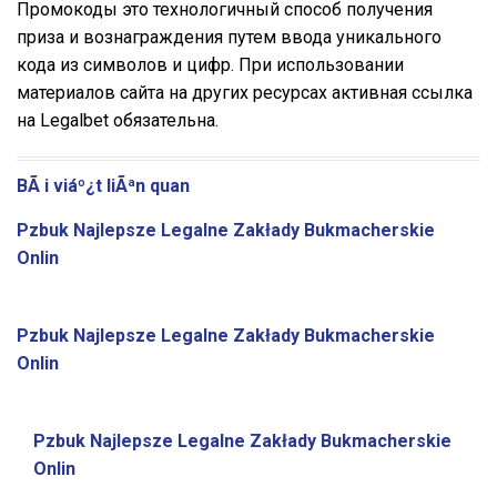
Промокоды это технологичный способ получения
приза и вознаграждения путем ввода уникального
кода из символов и цифр. При использовании
материалов сайта на других ресурсах активная ссылка
на Legalbet обязательна.
BÃ i viáº¿t liÃªn quan
Pzbuk Najlepsze Legalne Zakłady Bukmacherskie
Onlin
Pzbuk Najlepsze Legalne Zakłady Bukmacherskie
Onlin
Pzbuk Najlepsze Legalne Zakłady Bukmacherskie
Onlin