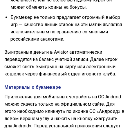
может обменять коины на бонусы.
Букмекер не только предлагает огромный выбор
игр — качество линии ставок на эти матчи является
исключительным по сравнению со многими
российскими аналогами.
Выигранные деньги в Aviator автоматически
переводятся на баланс учетной записи. Далее игрок
сможет снять выигрыш на карту или электронный
кошелек через финансовый отдел игорного клуба.
Материалы о букмекере
Приложение для мобильных устройств на ОС Android
можно скачать только на официальном сайте. Для
этого необходимо кликнуть по иконке ОС «Андроид» в
левом верхнем углу и нажать на кнопку «Загрузить
для Android». Перед установкой приложения следует