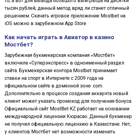
то, а вот для вывода большого выигрыша на десятки
тысяч рублей, данный метод вряд ли станет отличный
решением. Скачать игровое приложение Mostbet на
iOS можно в зарубежном App Store.
Как начать играть в Авиатор в казино
Мостбет?
Зарубежная букмекерская компания «Мостбет»
включила «Суперэкспресс» в одноименный раздел
сайта. Букмекерская контора Mostbet принимает
ставки на спорт в Интернете с 2009 года на
официальном сайте в доменной зоне .com.
Дополнительно в процессе создания аккаунта новый
клиент может указать промокод для получения бонуса.
Официальный сайт MostBet KZ работает на основании
международной лицензии Кюрасао. Данный букмекер
не получил официальную лицензию в Казахстане. Нет,
у клиентов Мостбет нет возможности изменить