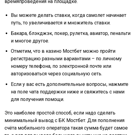
времяпроведения на площадке.
Вы можете делать ставки, когда самолет начинает
путь, то увеличивается и множитель ставки.
Бакара, блэкджэк, покер, рулетка, авиатор, пенальти
и многое другое.
Отметим, что в казино Мостбет можно пройти
регистрацию разными вариантами – по личному
номеру телефона, по электронной почте или
авторизоваться через социальную сеть.
Если у вас есть дополнительные вопросы, нажмите
на поле чата поддержки ниже и свяжитесь с нами
для получения помощи.
Это наиболее простой способ, если надо сделать
минимальный вывод с БК Мостбет. Для пополнения
счёта мобильного оператора такая сумма будет самое