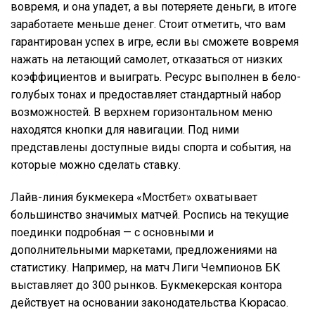
вовремя, и она упадет, а вы потеряете деньги, в итоге
заработаете меньше денег. Стоит отметить, что вам
гарантирован успех в игре, если вы сможете вовремя
нажать на летающий самолет, отказаться от низких
коэффициентов и выиграть. Ресурс выполнен в бело-
голубых тонах и предоставляет стандартный набор
возможностей. В верхнем горизонтальном меню
находятся кнопки для навигации. Под ними
представлены доступные виды спорта и события, на
которые можно сделать ставку.
Лайв-линия букмекера «Мостбет» охватывает
большинство значимых матчей. Роспись на текущие
поединки подробная — с основными и
дополнительными маркетами, предложениями на
статистику. Например, на матч Лиги Чемпионов БК
выставляет до 300 рынков. Букмекерская контора
действует на основании законодательства Кюрасао.