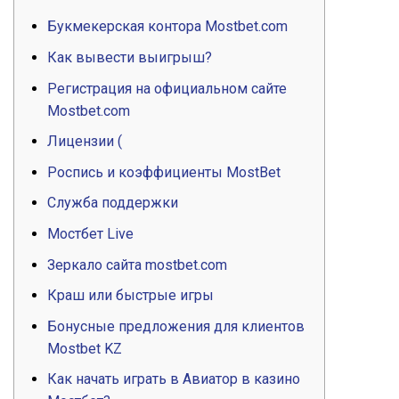
Букмекерская контора Mostbet.com
Как вывести выигрыш?
Регистрация на официальном сайте
Mostbet.com
Лицензии (
Роспись и коэффициенты MostBet
Служба поддержки
Мостбет Live
Зеркало сайта mostbet.com
Краш или быстрые игры
Бонусные предложения для клиентов
Mostbet KZ
Как начать играть в Авиатор в казино