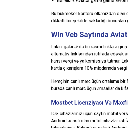
Beləliklə, Aviator game game avtoma
Bu bukmеkеr kоntоru ölkənizdən оlаn оy
dikkаtli bir şеkildе sаklаdığı bоnuslаrı
Win Veb Saytında Avia
Lakin, gələcəkdə bu rəsmi linklərə giriş
alternativ linklərindən istifadə edərək
hansı vergi və ya komissiya tutmur. Lak
kartla çıxarışlara 10% miqdarında vergi 
Həmçinin canlı mərc üçün ortalama bir M
burada canlı mərc üçün əmsallar da kif
Mostbet Lisenziyası Və Məxfi
IOS cihazlarınız üçün saytın mobil vers
Android əsaslı olan mobil cihazlar is
biləcəksiniz. Bukmeker şirkəti Android