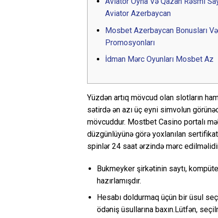
Aviator Oyna Və Qazan Rəsmi Say
Aviator Azerbaycan
Mosbet Azerbaycan Bonusları V
Promosyonları
İdman Mərc Oyunları Mosbet Az
Yüzdən artıq mövcud olan slotların hamı
sətirdə ən azı üç eyni simvolun görün
mövcuddur. Mostbet Casino portalı məhs
düzgünlüyünə görə yoxlanılan sertifikat
spinlər 24 saat ərzində mərc edilməlidir
Bukmeyker şirkətinin saytı, kompüt
hazırlamışdır.
Hesabı doldurmaq üçün bir üsul seç
ödəniş üsullarına baxın.Lütfən, seç