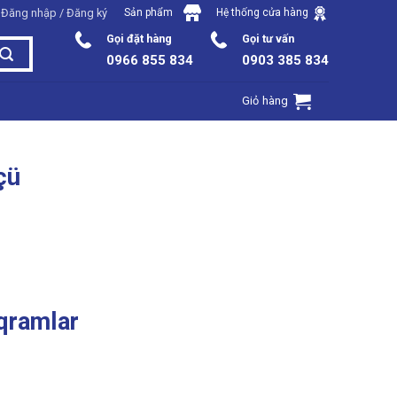
Đăng nhập / Đăng ký
Sản phẩm
Hệ thống cửa hàng
Gọi đặt hàng
Gọi tư vấn
0966 855 834
0903 385 834
Giỏ hàng
çü
qrаmlаr