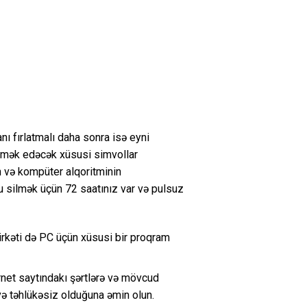
ı fırlatmalı daha sonra isə eyni
ömək edəcək xüsusi simvollar
n və kompüter alqoritminin
u silmək üçün 72 saatınız var və pulsuz
rkəti də PC üçün xüsusi bir proqram
net saytındakı şərtlərə və mövcud
və təhlükəsiz olduğuna əmin olun.