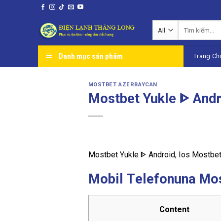
Skip
to
Tìm
content
kiếm:
Danh mục sản phẩm
Trang Ch
MOSTBET AZERBAYCAN
Mostbet Yukle ᐈ Andr
Mostbet Yukle ᐈ Android, Ios Mostbet
Mоbil Tеlеfоnunа Mоs
Content