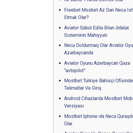
Freebet Mosbet Az Dan Necə Ist
Etmək Olar?
Aviator Sübut Edilə Bilən Ədalət
Sisteminin Mahiyyəti
Necə Doldurmaq Olar Aviator Oy
Azərbaycanda
Aviator Oyunu Azerbaycan Qəza
“avtopilot”
Mostbet Türkiye Bahisçi Ofisinde
Talimatlar Ve Giriş
Android Cihazlarda Mostbet Mobi
Versiyası
Mostbet Iphone-da Necə Quraşd
Olar