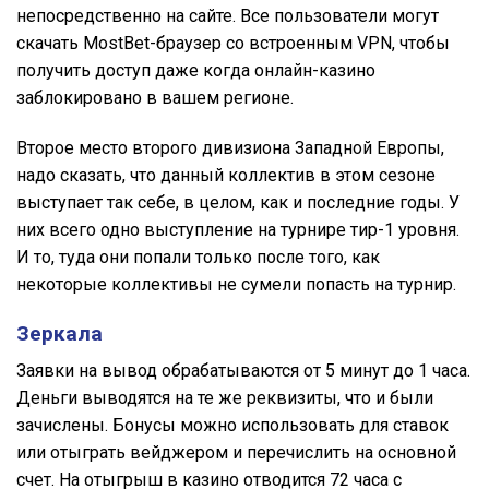
непосредственно на сайте. Все пользователи могут
скачать MostBet-браузер со встроенным VPN, чтобы
получить доступ даже когда онлайн-казино
заблокировано в вашем регионе.
Второе место второго дивизиона Западной Европы,
надо сказать, что данный коллектив в этом сезоне
выступает так себе, в целом, как и последние годы. У
них всего одно выступление на турнире тир-1 уровня.
И то, туда они попали только после того, как
некоторые коллективы не сумели попасть на турнир.
Зеркала
Заявки на вывод обрабатываются от 5 минут до 1 часа.
Деньги выводятся на те же реквизиты, что и были
зачислены. Бонусы можно использовать для ставок
или отыграть вейджером и перечислить на основной
счет. На отыгрыш в казино отводится 72 часа с