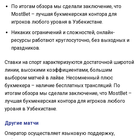
По итогам обзора мы сделали заключение, что
MostBet – лучшая букмекерская контора для
игроков любого уровня в Узбекистане.
Никаких ограничений и сложностей, онлайн-
ресурсы работают круглосуточно, без выходных и
праздников.
Ставки на спорт характеризуются достаточной широтой
линии, высокими коэффициентами, большим
выбором матчей в лайве. Несомненный плюс
букмекера – наличие бесплатных трансляций. По
итогам обзора мы сделали заключение, что MostBet –
лучшая букмекерская контора для игроков любого
уровня в Узбекистане.
Другие матчи
Оператор осуществляет языковую поддержку,