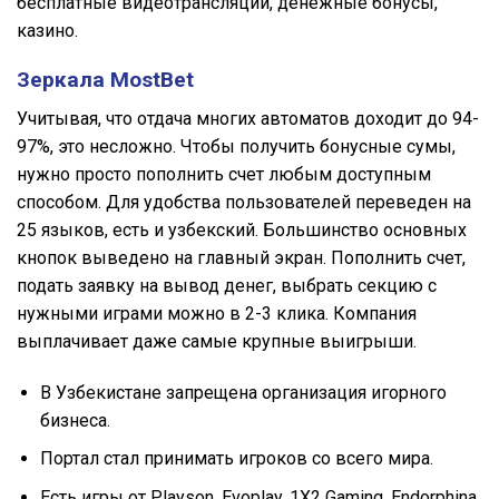
бесплатные видеотрансляции, денежные бонусы,
казино.
Зеркала MostBet
Учитывая, что отдача многих автоматов доходит до 94-
97%, это несложно. Чтобы получить бонусные сумы,
нужно просто пополнить счет любым доступным
способом. Для удобства пользователей переведен на
25 языков, есть и узбекский. Большинство основных
кнопок выведено на главный экран. Пополнить счет,
подать заявку на вывод денег, выбрать секцию с
нужными играми можно в 2-3 клика. Компания
выплачивает даже самые крупные выигрыши.
В Узбекистане запрещена организация игорного
бизнеса.
Портал стал принимать игроков со всего мира.
Есть игры от Playson, Evoplay, 1X2 Gaming, Endorphina,