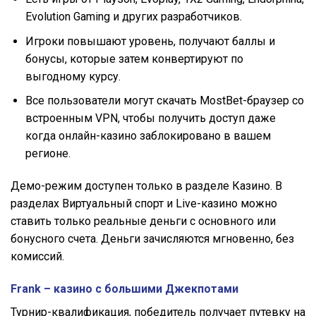
Evolution Gaming и других разработчиков.
Игроки повышают уровень, получают баллы и
бонусы, которые затем конвертируют по
выгодному курсу.
Все пользователи могут скачать MostBet-браузер со
встроенным VPN, чтобы получить доступ даже
когда онлайн-казино заблокировано в вашем
регионе.
Демо-режим доступен только в разделе Казино. В
разделах Виртуальный спорт и Live-казино можно
ставить только реальные деньги с основного или
бонусного счета. Деньги зачисляются мгновенно, без
комиссий.
Frank – казино с большими Джекпотами
Турнир-квалификация, победитель получает путевку на