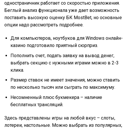
одностраничник работает со скоростью приложения.
Беглый анализ функционала уже дает возможность
поставить высокую оценку БК MostBet, но основные
опции надо рассмотреть подробнее.
Для компьютеров, ноутбуков для Windows онлайн-
казино подготовило приятный сюрприз.
Пополнить счет, подать заявку на вывод денег,
выбрать секцию с нужными играми можно в 2-3
клика.
Размер ставок не имеет значения, можно ставить
по несколько тысяч или сыграть по максимуму.
Несомненный плюс букмекера – наличие
бесплатных трансляций.
Здесь представлены игры на любой вкус – слоты,
лотереи, настольные. Можно выбрать из популярных,