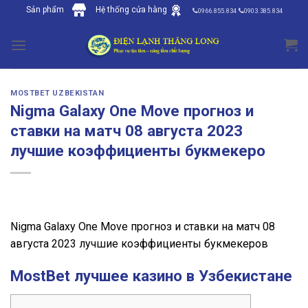
Skip
Sản phẩm
Hệ thống cửa hàng
0966.855.834
0903.385.834
to
content
MOSTBET UZBEKISTAN
Nigma Galaxy One Move прогноз и
ставки на матч 08 августа 2023
лучшие коэффициенты букмекеро
Nigma Galaxy One Move прогноз и ставки на матч 08
августа 2023 лучшие коэффициенты букмекеров
MostBet лучшее казино в Узбекистане