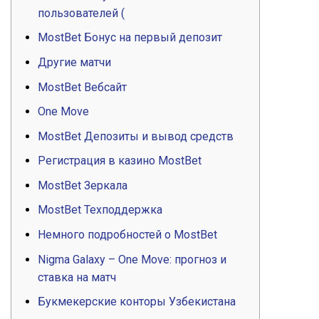
пользователей (
MostBet Бонус на первый депозит
Другие матчи
MostBet Вебсайт
One Move
MostBet Депозиты и вывод средств
Регистрация в казино MostBet
MostBet Зеркала
MostBet Техподдержка
Немного подробностей о MostBet
Nigma Galaxy – One Move: прогноз и
ставка на матч
Букмекерские конторы Узбекистана