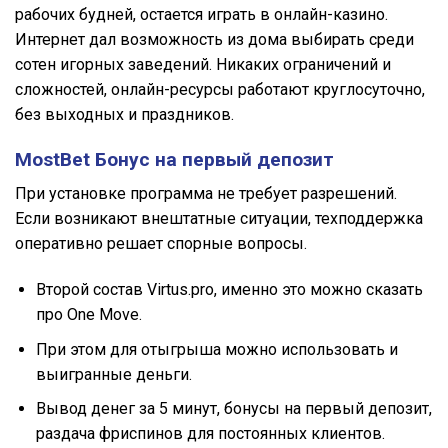
рабочих будней, остается играть в онлайн-казино.
Интернет дал возможность из дома выбирать среди
сотен игорных заведений. Никаких ограничений и
сложностей, онлайн-ресурсы работают круглосуточно,
без выходных и праздников.
MostBet Бонус на первый депозит
При установке программа не требует разрешений.
Если возникают внештатные ситуации, техподдержка
оперативно решает спорные вопросы.
Второй состав Virtus.pro, именно это можно сказать
про One Move.
При этом для отыгрыша можно использовать и
выигранные деньги.
Вывод денег за 5 минут, бонусы на первый депозит,
раздача фриспинов для постоянных клиентов.