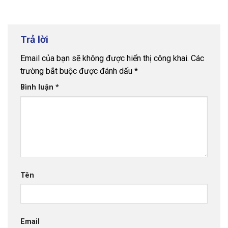
Trả lời
Email của bạn sẽ không được hiển thị công khai.
Các
trường bắt buộc được đánh dấu
*
Bình luận
*
Tên
Email