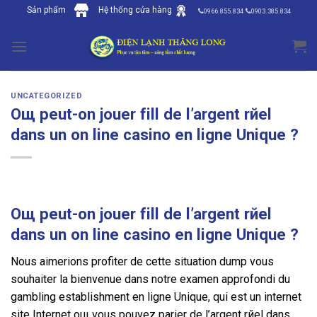
Skip
Sản phẩm
Hệ thống cửa hàng
0966.855.834
0903.385.834
to
content
UNCATEGORIZED
Oщ peut-on jouer fill de l’argent rйel
dans un on line casino en ligne Unique ?
Oщ peut-on jouer fill de l’argent rйel
dans un on line casino en ligne Unique ?
Nous aimerions profiter de cette situation dump vous
souhaiter la bienvenue dans notre examen approfondi du
gambling establishment en ligne Unique, qui est un internet
site Internet oщ vous pouvez parier de l’argent rйel dans