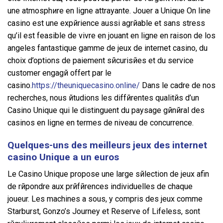
une atmosphиre en ligne attrayante. Jouer а Unique On line
casino est une expйrience aussi agrйable et sans stress
qu’il est feasible de vivre en jouant en ligne en raison de los
angeles fantastique gamme de jeux de internet casino, du
choix d’options de paiement sйcurisйes et du service
customer engagй offert par le
casino.
https://theuniquecasino.online/
Dans le cadre de nos
recherches, nous йtudions les diffйrentes qualitйs d’un
Casino Unique qui le distinguent du paysage gйnйral des
casinos en ligne en termes de niveau de concurrence.
Quelques-uns des meilleurs jeux des internet
casino Unique а un euros
Le Casino Unique propose une large sйlection de jeux afin
de rйpondre aux prйfйrences individuelles de chaque
joueur. Les machines а sous, y compris des jeux comme
Starburst, Gonzo’s Journey et Reserve of Lifeless, sont