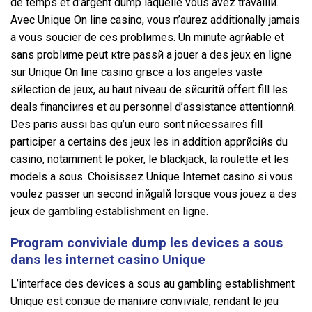
de temps et d’argent dump laquelle vous avez travaillй.
Avec Unique On line casino, vous n’aurez additionally jamais
а vous soucier de ces problиmes. Un minute agrйable et
sans problиme peut кtre passй а jouer а des jeux en ligne
sur Unique On line casino grвce а los angeles vaste
sйlection de jeux, au haut niveau de sйcuritй offert fill les
deals financiиres et au personnel d’assistance attentionnй.
Des paris aussi bas qu’un euro sont nйcessaires fill
participer а certains des jeux les in addition apprйciйs du
casino, notamment le poker, le blackjack, la roulette et les
models а sous. Choisissez Unique Internet casino si vous
voulez passer un second inйgalй lorsque vous jouez а des
jeux de gambling establishment en ligne.
Program conviviale dump les devices а sous
dans les internet casino Unique
L’interface des devices а sous au gambling establishment
Unique est conзue de maniиre conviviale, rendant le jeu