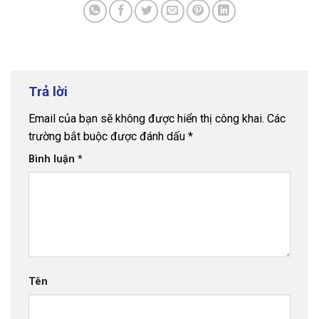
Trả lời
Email của bạn sẽ không được hiển thị công khai.
Các
trường bắt buộc được đánh dấu
*
Bình luận
*
Tên