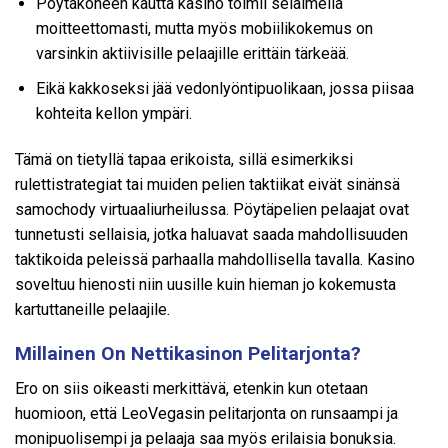
Pöytäkoneen kautta kasino toimii selaimella
moitteettomasti, mutta myös mobiilikokemus on
varsinkin aktiivisille pelaajille erittäin tärkeää.
Eikä kakkoseksi jää vedonlyöntipuolikaan, jossa piisaa
kohteita kellon ympäri.
Tämä on tietyllä tapaa erikoista, sillä esimerkiksi
rulettistrategiat tai muiden pelien taktiikat eivät sinänsä
samochody virtuaaliurheilussa. Pöytäpelien pelaajat ovat
tunnetusti sellaisia, jotka haluavat saada mahdollisuuden
taktikoida peleissä parhaalla mahdollisella tavalla. Kasino
soveltuu hienosti niin uusille kuin hieman jo kokemusta
kartuttaneille pelaajile.
Millainen On Nettikasinon Pelitarjonta?
Ero on siis oikeasti merkittävä, etenkin kun otetaan
huomioon, että LeoVegasin pelitarjonta on runsaampi ja
monipuolisempi ja pelaaja saa myös erilaisia bonuksia.