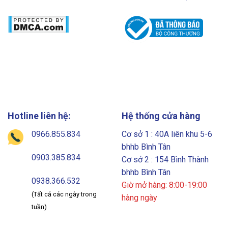
Hotline liên hệ:
Hệ thống cửa hàng
0966.855.834
Cơ sở 1 : 40A liên khu 5-6
bhhb Bình Tân
0903.385.834
Cơ sở 2 : 154 Bình Thành
bhhb Bình Tân
0938.366.532
Giờ mở hàng: 8:00-19:00
(Tất cả các ngày trong
hàng ngày
tuần)