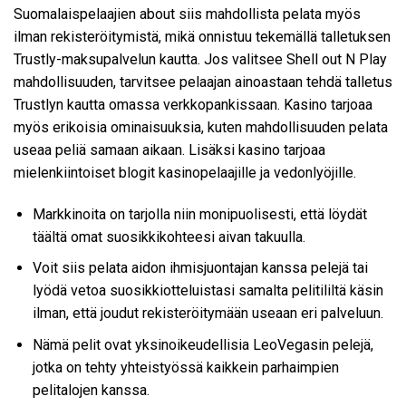
Suomalaispelaajien about siis mahdollista pelata myös
ilman rekisteröitymistä, mikä onnistuu tekemällä talletuksen
Trustly-maksupalvelun kautta. Jos valitsee Shell out N Play
mahdollisuuden, tarvitsee pelaajan ainoastaan tehdä talletus
Trustlyn kautta omassa verkkopankissaan. Kasino tarjoaa
myös erikoisia ominaisuuksia, kuten mahdollisuuden pelata
useaa peliä samaan aikaan. Lisäksi kasino tarjoaa
mielenkiintoiset blogit kasinopelaajille ja vedonlyöjille.
Markkinoita on tarjolla niin monipuolisesti, että löydät
täältä omat suosikkikohteesi aivan takuulla.
Voit siis pelata aidon ihmisjuontajan kanssa pelejä tai
lyödä vetoa suosikkiotteluistasi samalta pelitililtä käsin
ilman, että joudut rekisteröitymään useaan eri palveluun.
Nämä pelit ovat yksinoikeudellisia LeoVegasin pelejä,
jotka on tehty yhteistyössä kaikkein parhaimpien
pelitalojen kanssa.