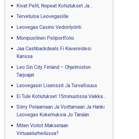
Kivat Pelit, Nopeat Kotiutukset Ja…
Tervetuloa Leovegasille
Leovegas Casino Vedonlyönti
Monipuolinen Peliportfolio
Jaa Cashbackdeals Fi Kavereidesi
Kanssa
Leo Sin City Finland – Ohjelmiston
Tarjoajat
Leovegasin Lisenssit Ja Turvallisuus
Ei Tule Kotiutukset 15minuutissa Vaikka…
Siirry Pelaamaan Ja Voittamaan Ja Hanki
Leovegas Kokemuksia Jo Tänään
Miten Voitot Maksetaan
Virtuaaliurheilussa?