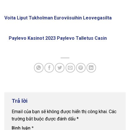
Voita Liput Tukholman Euroviisuihin Leovegasilta
Paylevo Kasinot 2023 Paylevo Talletus Casin
Trả lời
Email của bạn sẽ không được hiển thị công khai.
Các
trường bắt buộc được đánh dấu
*
Bình luận
*