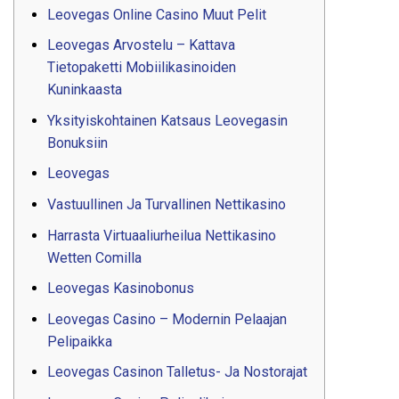
Leovegas Online Casino Muut Pelit
Leovegas Arvostelu – Kattava
Tietopaketti Mobiilikasinoiden
Kuninkaasta
Yksityiskohtainen Katsaus Leovegasin
Bonuksiin
Leovegas
Vastuullinen Ja Turvallinen Nettikasino
Harrasta Virtuaaliurheilua Nettikasino
Wetten Comilla
Leovegas Kasinobonus
Leovegas Casino – Modernin Pelaajan
Pelipaikka
Leovegas Casinon Talletus- Ja Nostorajat