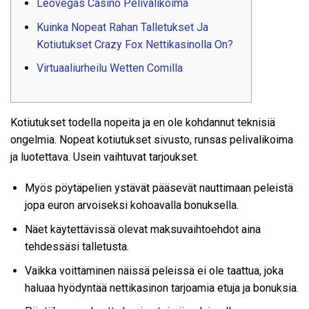
Leovegas Casino Pelivalikoima
Kuinka Nopeat Rahan Talletukset Ja
Kotiutukset Crazy Fox Nettikasinolla On?
Virtuaaliurheilu Wetten Comilla
Kotiutukset todella nopeita ja en ole kohdannut teknisiä
ongelmia. Nopeat kotiutukset sivusto, runsas pelivalikoima
ja luotettava. Usein vaihtuvat tarjoukset.
Myös pöytäpelien ystävät pääsevät nauttimaan peleistä
jopa euron arvoiseksi kohoavalla bonuksella.
Näet käytettävissä olevat maksuvaihtoehdot aina
tehdessäsi talletusta.
Vaikka voittaminen näissä peleissä ei ole taattua, joka
haluaa hyödyntää nettikasinon tarjoamia etuja ja bonuksia.