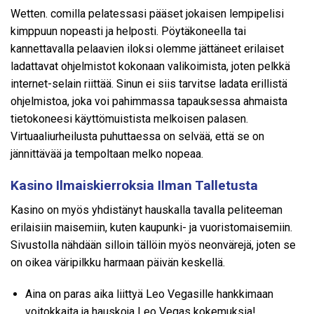
Wetten. comilla pelatessasi pääset jokaisen lempipelisi
kimppuun nopeasti ja helposti. Pöytäkoneella tai
kannettavalla pelaavien iloksi olemme jättäneet erilaiset
ladattavat ohjelmistot kokonaan valikoimista, joten pelkkä
internet-selain riittää. Sinun ei siis tarvitse ladata erillistä
ohjelmistoa, joka voi pahimmassa tapauksessa ahmaista
tietokoneesi käyttömuistista melkoisen palasen.
Virtuaaliurheilusta puhuttaessa on selvää, että se on
jännittävää ja tempoltaan melko nopeaa.
Kasino Ilmaiskierroksia Ilman Talletusta
Kasino on myös yhdistänyt hauskalla tavalla peliteeman
erilaisiin maisemiin, kuten kaupunki- ja vuoristomaisemiin.
Sivustolla nähdään silloin tällöin myös neonvärejä, joten se
on oikea väripilkku harmaan päivän keskellä.
Aina on paras aika liittyä Leo Vegasille hankkimaan
voitokkaita ja hauskoja Leo Vegas kokemuksia!