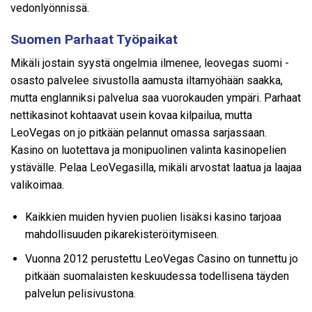
vedonlyönnissä.
Suomen Parhaat Työpaikat
Mikäli jostain syystä ongelmia ilmenee, leovegas suomi -
osasto palvelee sivustolla aamusta iltamyöhään saakka,
mutta englanniksi palvelua saa vuorokauden ympäri. Parhaat
nettikasinot kohtaavat usein kovaa kilpailua, mutta
LeoVegas on jo pitkään pelannut omassa sarjassaan.
Kasino on luotettava ja monipuolinen valinta kasinopelien
ystävälle. Pelaa LeoVegasilla, mikäli arvostat laatua ja laajaa
valikoimaa.
Kaikkien muiden hyvien puolien lisäksi kasino tarjoaa
mahdollisuuden pikarekisteröitymiseen.
Vuonna 2012 perustettu LeoVegas Casino on tunnettu jo
pitkään suomalaisten keskuudessa todellisena täyden
palvelun pelisivustona.