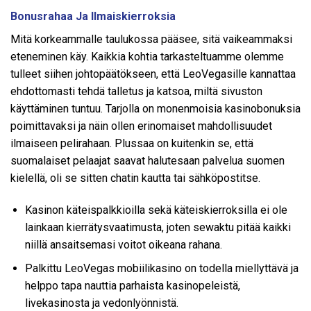
Bonusrahaa Ja Ilmaiskierroksia
Mitä korkeammalle taulukossa pääsee, sitä vaikeammaksi
eteneminen käy. Kaikkia kohtia tarkasteltuamme olemme
tulleet siihen johtopäätökseen, että LeoVegasille kannattaa
ehdottomasti tehdä talletus ja katsoa, miltä sivuston
käyttäminen tuntuu. Tarjolla on monenmoisia kasinobonuksia
poimittavaksi ja näin ollen erinomaiset mahdollisuudet
ilmaiseen pelirahaan. Plussaa on kuitenkin se, että
suomalaiset pelaajat saavat halutesaan palvelua suomen
kielellä, oli se sitten chatin kautta tai sähköpostitse.
Kasinon käteispalkkioilla sekä käteiskierroksilla ei ole
lainkaan kierrätysvaatimusta, joten sewaktu pitää kaikki
niillä ansaitsemasi voitot oikeana rahana.
Palkittu LeoVegas mobiilikasino on todella miellyttävä ja
helppo tapa nauttia parhaista kasinopeleistä,
livekasinosta ja vedonlyönnistä.