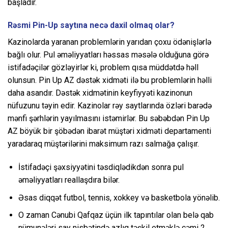
başladır.
Rəsmi Pin-Up saytına necə daxil olmaq olar?
Kazinolarda yaranan problemlərin yarıdan çoxu ödənişlərlə
bağlı olur. Pul əməliyyatları həssas məsələ olduğuna görə
istifadəçilər gözləyirlər ki, problem qısa müddətdə həll
olunsun. Pin Up AZ dəstək xidməti ilə bu problemlərin həlli
daha asandır. Dəstək xidmətinin keyfiyyəti kazinonun
nüfuzunu təyin edir. Kazinolar rəy saytlarında özləri barədə
mənfi şərhlərin yayılmasını istəmirlər. Bu səbəbdən Pin Up
AZ böyük bir şöbədən ibarət müştəri xidməti departamenti
yaradaraq müştərilərini maksimum razı salmağa çalışır.
İstifadəçi şəxsiyyətini təsdiqlədikdən sonra pul
əməliyyatları reallaşdıra bilər.
Əsas diqqət futbol, ​​tennis, xokkey və basketbola yönəlib.
О zaman Cənubi Qafqaz üçün ilk tapıntılar olan belə qab
nümunələri say nisbətində azlıq təşkil etməklə cəmi 2