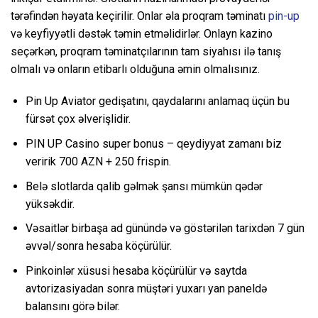
tərəfindən həyata keçirilir. Onlar əla proqram təminatı
pin-up
və keyfiyyətli dəstək təmin etməlidirlər. Onlayn kazino
seçərkən, proqram təminatçılarının tam siyahısı ilə tanış
olmalı və onların etibarlı olduğuna əmin olmalısınız.
Pin Up Aviator gedişatını, qaydalarını anlamaq üçün bu
fürsət çox əlverişlidir.
PIN UP Casino super bonus – qeydiyyat zamanı biz
veririk 700 AZN + 250 frispin.
Belə slotlarda qalib gəlmək şansı mümkün qədər
yüksəkdir.
Vəsaitlər birbaşa ad günündə və göstərilən tarixdən 7 gün
əvvəl/sonra hesaba köçürülür.
Pinkoinlər xüsusi hesaba köçürülür və saytda
avtorizasiyadan sonra müştəri yuxarı yan paneldə
balansını görə bilər.