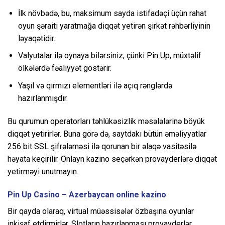
İlk növbədə, bu, maksimum sayda istifadəçi üçün rahat
oyun şəraiti yaratmağa diqqət yetirən şirkət rəhbərliyinin
ləyaqətidir.
Valyutalar ilə oynaya bilərsiniz, çünki Pin Up, müxtəlif
ölkələrdə fəaliyyət göstərir.
Yaşıl və qırmızı elementləri ilə açıq rənglərdə
hazırlanmışdır.
Bu qurumun operatorları təhlükəsizlik məsələlərinə böyük
diqqət yetirirlər. Buna görə də, saytdakı bütün əməliyyatlar
256 bit SSL şifrələməsi ilə qorunan bir əlaqə vasitəsilə
həyata keçirilir. Onlayn kazino seçərkən provayderlərə diqqət
yetirməyi unutmayın.
Pin Up Casino – Azerbaycan online kazino
Bir qayda olaraq, virtual müəssisələr özbaşına oyunlar
inkişaf etdirmirlər. Slotların hazırlanması provayderlər