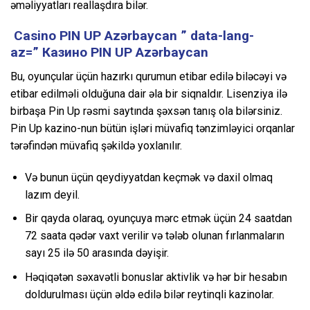
əməliyyatları reallaşdıra bilər.
​​ Casino PIN UP Azərbaycan ​​​” data-lang-
az=” Казино PIN UP Azərbaycan
Bu, oyunçular üçün hazırkı qurumun etibar edilə biləcəyi və
etibar edilməli olduğuna dair əla bir siqnaldır. Lisenziya ilə
birbaşa Pin Up rəsmi saytında şəxsən tanış ola bilərsiniz.
Pin Up kazino-nun bütün işləri müvafiq tənzimləyici orqanlar
tərəfindən müvafiq şəkildə yoxlanılır.
Və bunun üçün qeydiyyatdan keçmək və daxil olmaq
lazım deyil.
Bir qayda olaraq, oyunçuya mərc etmək üçün 24 saatdan
72 saata qədər vaxt verilir və tələb olunan fırlanmaların
sayı 25 ilə 50 arasında dəyişir.
Həqiqətən səxavətli bonuslar aktivlik və hər bir hesabın
doldurulması üçün əldə edilə bilər reytinqli kazinolar.