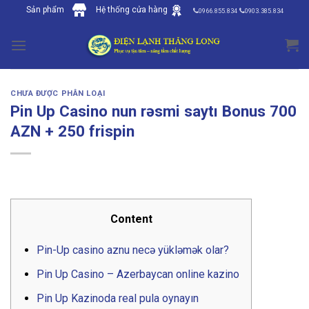
Skip
Sản phẩm
Hệ thống cửa hàng
0966.855.834
0903.385.834
to
content
CHƯA ĐƯỢC PHÂN LOẠI
Pin Up Casino nun rəsmi saytı Bonus 700
AZN + 250 frispin
Content
Pin-Up casino aznu necə yükləmək olar?
Pin Up Casino – Azerbaycan online kazino
Pin Up Kazinoda real pula oynayın