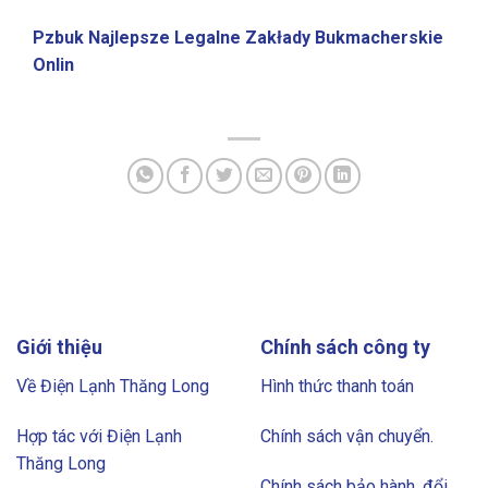
Pzbuk Najlepsze Legalne Zakłady Bukmacherskie
Onlin
Giới thiệu
Chính sách công ty
Về Điện Lạnh Thăng Long
Hình thức thanh toán
Hợp tác với Điện Lạnh
Chính sách vận chuyển.
Thăng Long
Chính sách bảo hành, đổi