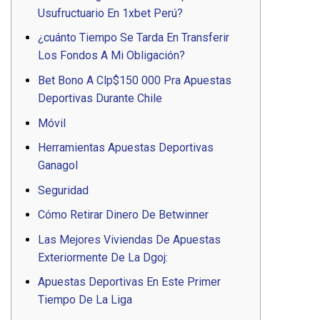
Usufructuario En 1xbet Perú?
¿cuánto Tiempo Se Tarda En Transferir
Los Fondos A Mi Obligación?
Bet Bono A Clp$150 000 Pra Apuestas
Deportivas Durante Chile
Móvil
Herramientas Apuestas Deportivas
Ganagol
Seguridad
Cómo Retirar Dinero De Betwinner
Las Mejores Viviendas De Apuestas
Exteriormente De La Dgoj:
Apuestas Deportivas En Este Primer
Tiempo De La Liga