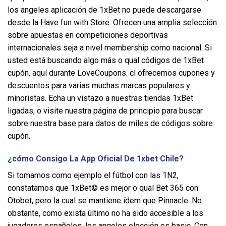
los angeles aplicación de 1xBet no puede descargarse
desde la Have fun with Store. Ofrecen una amplia selección
sobre apuestas en competiciones deportivas
internacionales seja a nivel membership como nacional. Si
usted está buscando algo más o qual códigos de 1xBet
cupón, aquí durante LoveCoupons. cl ofrecemos cupones y
descuentos para varias muchas marcas populares y
minoristas. Echa un vistazo a nuestras tiendas 1xBet
ligadas, o visite nuestra página de principio para buscar
sobre nuestra base para datos de miles de códigos sobre
cupón.
¿cómo Consigo La App Oficial De 1xbet Chile?
Si tomamos como ejemplo el fútbol con las 1N2,
constatamos que 1xBet© es mejor o qual Bet 365 con
Otobet, pero la cual se mantiene ídem que Pinnacle. No
obstante, como exista último no ha sido accesible a los
jugadores españoles, los angeles elección es basic. Con