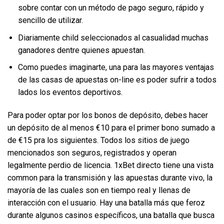
sobre contar con un método de pago seguro, rápido y
sencillo de utilizar.
Diariamente child seleccionados al casualidad muchas
ganadores dentre quienes apuestan.
Como puedes imaginarte, una para las mayores ventajas
de las casas de apuestas on-line es poder sufrir a todos
lados los eventos deportivos.
Para poder optar por los bonos de depósito, debes hacer
un depósito de al menos €10 para el primer bono sumado a
de €15 pra los siguientes. Todos los sitios de juego
mencionados son seguros, registrados y operan
legalmente perdio de licencia. 1xBet directo tiene una vista
common para la transmisión y las apuestas durante vivo, la
mayoría de las cuales son en tiempo real y llenas de
interacción con el usuario. Hay una batalla más que feroz
durante algunos casinos específicos, una batalla que busca