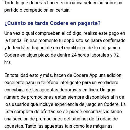
Todo lo que deberas hacer es mi única selección sobre un
partido o competición en certain.
¿Cuánto se tarda Codere en pagarte?
Una vez o qual comprueben el có digo, realiza este pago en
la tienda. En ese momento tu depó sito se habrá confirmado
y lo tendrá s disponible en el equilibrium de tu obligación
Codere en algun plazo de dentre 24 horas laborales y 72
hrs.
En totalidad esto y más, hacen de Codere App una adición
excelente para un teléfono inteligente para un verdadero
concubina de las apuestas deportivas en línea. Un gran
número de promociones están siempre disponibles afin de
los usuarios que incluye experiencia de juego en Codere. La
lista completa de ofertas se se puede encontrar visitando
una sección de promociones del sitio net de la odaie de
apuestas. Tanto las apuestas tais como las máquinas