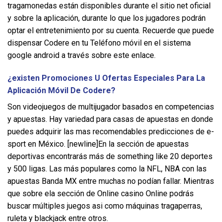
tragamonedas están disponibles durante el sitio net oficial
y sobre la aplicación, durante lo que los jugadores podrán
optar el entretenimiento por su cuenta. Recuerde que puede
dispensar Codere en tu Teléfono móvil en el sistema
google android a través sobre este enlace.
¿existen Promociones U Ofertas Especiales Para La
Aplicación Móvil De Codere?
Son videojuegos de multijugador basados en competencias
y apuestas. Hay variedad para casas de apuestas en donde
puedes adquirir las mas recomendables predicciones de e-
sport en México. [newline]En la sección de apuestas
deportivas encontrarás más de something like 20 deportes
y 500 ligas. Las más populares como la NFL, NBA con las
apuestas Banda MX entre muchas no podían fallar. Mientras
que sobre ela sección de Online casino Online podrás
buscar múltiples juegos asi como máquinas tragaperras,
ruleta y blackjack entre otros.