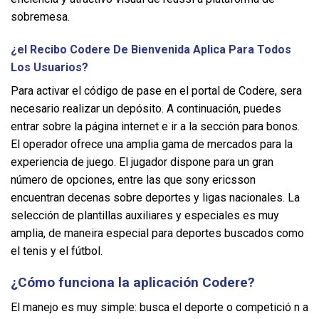
sobremesa.
¿el Recibo Codere De Bienvenida Aplica Para Todos
Los Usuarios?
Para activar el código de pase en el portal de Codere, sera
necesario realizar un depósito. A continuación, puedes
entrar sobre la página internet e ir a la sección para bonos.
El operador ofrece una amplia gama de mercados para la
experiencia de juego. El jugador dispone para un gran
número de opciones, entre las que sony ericsson
encuentran decenas sobre deportes y ligas nacionales. La
selección de plantillas auxiliares y especiales es muy
amplia, de maneira especial para deportes buscados como
el tenis y el fútbol.
¿Cómo funciona la aplicación Codere?
El manejo es muy simple: busca el deporte o competició n a