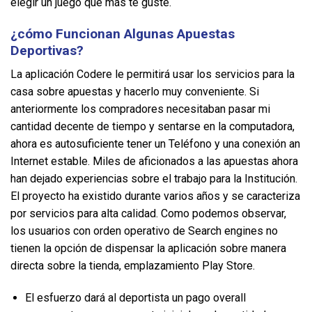
elegir un juego que más te guste.
¿cómo Funcionan Algunas Apuestas
Deportivas?
La aplicación Codere le permitirá usar los servicios para la
casa sobre apuestas y hacerlo muy conveniente. Si
anteriormente los compradores necesitaban pasar mi
cantidad decente de tiempo y sentarse en la computadora,
ahora es autosuficiente tener un Teléfono y una conexión an
Internet estable. Miles de aficionados a las apuestas ahora
han dejado experiencias sobre el trabajo para la Institución.
El proyecto ha existido durante varios años y se caracteriza
por servicios para alta calidad. Como podemos observar,
los usuarios con orden operativo de Search engines no
tienen la opción de dispensar la aplicación sobre manera
directa sobre la tienda, emplazamiento Play Store.
El esfuerzo dará al deportista un pago overall