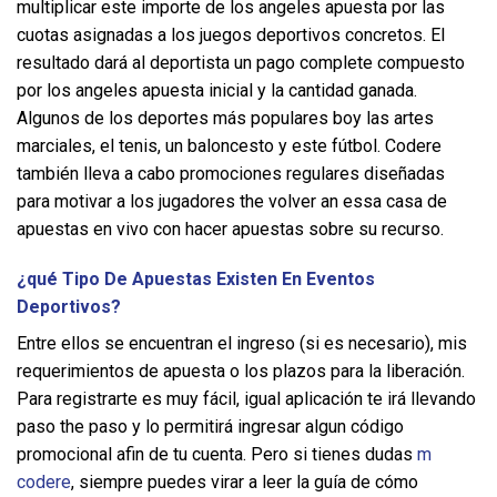
multiplicar este importe de los angeles apuesta por las
cuotas asignadas a los juegos deportivos concretos. El
resultado dará al deportista un pago complete compuesto
por los angeles apuesta inicial y la cantidad ganada.
Algunos de los deportes más populares boy las artes
marciales, el tenis, un baloncesto y este fútbol. Codere
también lleva a cabo promociones regulares diseñadas
para motivar a los jugadores the volver an essa casa de
apuestas en vivo con hacer apuestas sobre su recurso.
¿qué Tipo De Apuestas Existen En Eventos
Deportivos?
Entre ellos se encuentran el ingreso (si es necesario), mis
requerimientos de apuesta o los plazos para la liberación.
Para registrarte es muy fácil, igual aplicación te irá llevando
paso the paso y lo permitirá ingresar algun código
promocional afin de tu cuenta. Pero si tienes dudas
m
codere
, siempre puedes virar a leer la guía de cómo