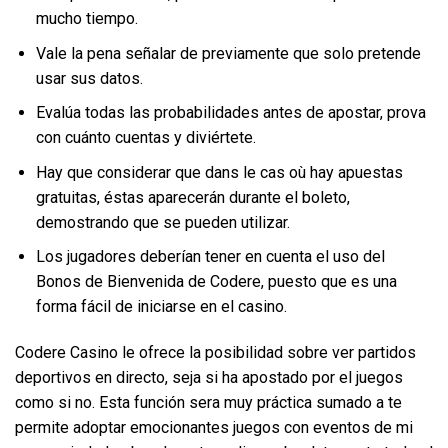
mucho tiempo.
Vale la pena señalar de previamente que solo pretende
usar sus datos.
Evalúa todas las probabilidades antes de apostar, prova
con cuánto cuentas y diviértete.
Hay que considerar que dans le cas où hay apuestas
gratuitas, éstas aparecerán durante el boleto,
demostrando que se pueden utilizar.
Los jugadores deberían tener en cuenta el uso del
Bonos de Bienvenida de Codere, puesto que es una
forma fácil de iniciarse en el casino.
Codere Casino le ofrece la posibilidad sobre ver partidos
deportivos en directo, seja si ha apostado por el juegos
como si no. Esta función sera muy práctica sumado a te
permite adoptar emocionantes juegos con eventos de mi