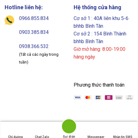
Hotline liên hệ:
Hệ thống cửa hàng
0966.855.834
Cơ sở 1 : 40A liên khu 5-6
bhhb Bình Tân
0903.385.834
Cơ sở 2 : 154 Bình Thành
bhhb Bình Tân
0938.366.532
Giờ mở hàng: 8:00-19:00
(Tất cả các ngày trong
hàng ngày
tuần)
Phương thức thanh toán
Copyright 2026 ©
Điện Lạnh Thăng Long
Gọi điện
Chỉ đường
Chat Zalo
Messenger
Nhắn tin SMS