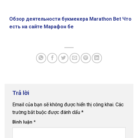
Обзор деятельности букмекера Marathon Bet Что
есть на сайте Марафон бе
Trả lời
Email của bạn sẽ không được hiển thị công khai.
Các
trường bắt buộc được đánh dấu
*
Bình luận
*