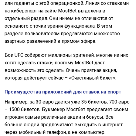
или гаджеты с этой операционкой. Линия со ставками
на киберспорт на сайте MostBet выделена в
отдельный раздел. Они ничем не отличаются от
основного с точки зрения функционала. В этом
разделе пользователям предлагаются множество
азартных развлечений в прямом эфире.
Бои UFC собирают миллионы зрителей, многие из них
хотят сделать ставки, поэтому MostBet даёт
возможность это сделать. Очень приятная акция,
которая действует сейчас – «Счастливый билет».
Преимущества приложений для ставок на спорт
Например, за 30 евро дается уже 35 билетов, 700 евро
– 1500 билетов. Букмекер Мостбет предлагает своим
игрокам самые различные акции и бонусы. Все
больше людей предпочитают выходить в интернет
через мобильный телефон, а не компьютер.