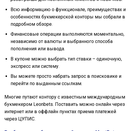
Всю информацию о функционале, преимуществах и
особенностях букмекерской конторы мы собрали в
подробном обзоре.
Финансовые операции выполняются моментально,
независимо от валюты и выбранного способа
пополнения или вывода.
В купоне можно выбрать тип ставки – одиночную,
экспресс или систему.
Вы можете просто набрать запрос в поисковике и
перейти по выданным ссылкам.
Многие путают контору с известным международным
букмекером Leonbets. Поставить можно онлайн через
интернет или в оффлайн пунктах приема платежей
через ЦУПИС.