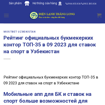
Skip
Sản phẩm
Hệ thống cửa hàng
0966.855.834
0903.385.834
to
content
MOSTBET UZBEKISTAN
Рейтинг официальных букмекерких
контор ТОП-35 в 09 2023 для ставок
на спорт в Узбекистан
Рейтинг официальных букмекерких контор ТОП-35 в
09 2023 для ставок на спорт в Узбекистане
Мобильные апп для БК и ставок на
спорт больше возможностей для