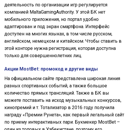
деятельность по организации игр регулируется
компанией MaltaGamingAuthority. У этой БК нет
мобильного приложения, но портал удобно
адаптирован и под экран смартфона. Интерфейс
доступен на многих языках, в том числе русском,
английском, немецком и китайском. Чтобы ставить в
этой конторе нужна регистрация, которая доступна
только для совершеннолетних лиц.
Акции MostBet: промокод и другие виды
На официальном сайте представлена широкая линия
разных спортивных событий, а также большое
количество прямых трансляций. Также в БК вы
можете поставить на исход музыкальных конкурсов,
кинопремий и т. Тотализатор в 2016 году получила
награду «Премии Рунета», как первый легальный сайт
по приему интерактивных пари. Букмекер MostBet –
один из топовых в Узбекистане, поэтому его