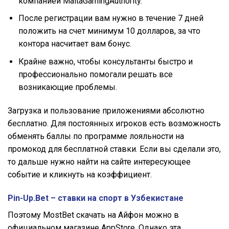
компанией MaltaGamingAuthority.
После регистрации вам нужно в течение 7 дней
положить на счет минимум 10 долларов, за что
контора насчитает вам бонус.
Крайне важно, чтобы консультанты быстро и
профессионально помогали решать все
возникающие проблемы.
Загрузка и пользование приложениями абсолютно
бесплатно. Для постоянных игроков есть возможность
обменять баллы по программе лояльности на
промокод для бесплатной ставки. Если вы сделали это,
то дальше нужно найти на сайте интересующее
событие и кликнуть на коэффициент.
Pin-Up.Bet – ставки на спорт в Узбекистане
Поэтому MostBet скачать на Айфон можно в
официальном магазине AppStore. Однако эта