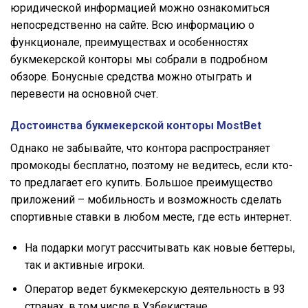
юридической информацией можно ознакомиться
непосредственно на сайте. Всю информацию о
функционале, преимуществах и особенностях
букмекерской конторы мы собрали в подробном
обзоре. Бонусные средства можно отыграть и
перевести на основной счет.
Достоинства букмекерской конторы MostBet
Однако не забывайте, что контора распространяет
промокоды бесплатно, поэтому не ведитесь, если кто-
то предлагает его купить. Большое преимущество
приложений – мобильность и возможность сделать
спортивные ставки в любом месте, где есть интернет.
На подарки могут рассчитывать как новые беттеры,
так и активные игроки.
Оператор ведет букмекерскую деятельность в 93
странах, в том числе в Узбекистане.