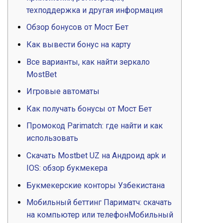
техподдержка и другая информация
Обзор бонусов от Мост Бет
Как вывести бонус на карту
Все варианты, как найти зеркало
MostBet
Игровые автоматы
Как получать бонусы от Мост Бет
Промокод Parimatch: где найти и как
использовать
Скачать Mostbet UZ на Андроид apk и
IOS: обзор букмекера
Букмекерские конторы Узбекистана
Мобильный беттинг Париматч: скачать
на компьютер или телефонМобильный