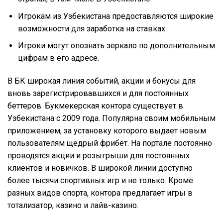
Игрокам из Узбекистана предоставляются широкие
возможности для заработка на ставках.
Игроки могут опознать зеркало по дополнительным
цифрам в его адресе.
В БК широкая линия событий, акции и бонусы для
вновь зарегистрировавшихся и для постоянных
беттеров. Букмекерская контора существует в
Узбекистана с 2009 года. Популярна своим мобильным
приложением, за установку которого выдает новым
пользователям щедрый фрибет. На портале постоянно
проводятся акции и розыгрыши для постоянных
клиентов и новичков. В широкой линии доступно
более тысячи спортивных игр и не только. Кроме
разных видов спорта, контора предлагает игры в
тотализатор, казино и лайв-казино.