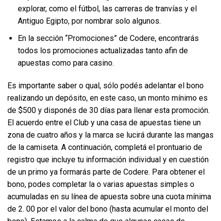
explorar, como el fútbol, ​​las carreras de tranvías y el
Antiguo Egipto, por nombrar solo algunos.
En la sección “Promociones” de Codere, encontrarás
todos los promociones actualizadas tanto afin de
apuestas como para casino.
Es importante saber o qual, sólo podés adelantar el bono
realizando un depósito, en este caso, un monto mínimo es
de $500 y disponés de 30 días para llenar esta promoción.
El acuerdo entre el Club y una casa de apuestas tiene un
zona de cuatro años y la marca se lucirá durante las mangas
de la camiseta. A continuación, completá el prontuario de
registro que incluye tu información individual y en cuestión
de un primo ya formarás parte de Codere. Para obtener el
bono, podes completar la o varias apuestas simples o
acumuladas en su línea de apuesta sobre una cuota mínima
de 2. 00 por el valor del bono (hasta acumular el monto del