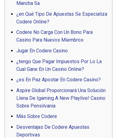
Mancha Sa
¿en Qué Tipo De Apuestas Se Especializa
Codere Online?
Codere No Carga Con Un Bono Para
Casino Para Nuevos Miembros
Jugar En Codere Casino
¿tengo Que Pagar Impuestos Por Lo La
Cual Gane En Un Casino Online?
¿es En Paz Apostar En Codere Casino?
Aspire Global Proporcionará Una Solución
Llena De Igaming A New Playlive! Casino
Sobre Pensilvania
Más Sobre Codere
Desventajas De Codere Apuestas
Deportivas