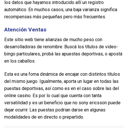
los datos que hayamos introducido allí un registro
automático. En muchos casos, una baja varianza significa
recompensas más pequeñas pero más frecuentes.
Atención Ventas
Este sitio web tiene alianzas de mucho peso con
desarrolladoras de renombre. Buscá los títulos de video-
bingo particulares, probá las apuestas deportivas, o apostá
en los caballos.
Esta es una foma dinámica de encajar con distintos títulos
del mismo juego. Igualmente, aporta un lugar en todas las
puestas deportivas, así como es en el caso sobre las del
online casino. Es por lo cual que cuenta con tanta
versatilidad y es un beneficio que no sony ericsson puede
dejar ocurrir. Las puestas podrian darse en algunas
modalidades de en directo o prepartido.