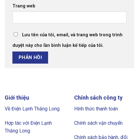
Trang web
Lưu tên của tôi, email, và trang web trong trình
duyệt này cho lần bình luận kế tiếp của tôi.
Giới thiệu
Chính sách công ty
Về Điện Lạnh Thăng Long
Hình thức thanh toán
Hợp tác với Điện Lạnh
Chính sách vận chuyển.
Thăng Long
Chính sách bảo hành, đổi