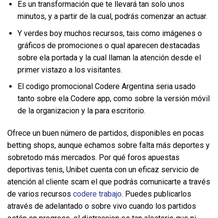
Es un transformación que te llevará tan solo unos
minutos, y a partir de la cual, podrás comenzar an actuar.
Y verdes boy muchos recursos, tais como imágenes o
gráficos de promociones o qual aparecen destacadas
sobre ela portada y la cual llaman la atención desde el
primer vistazo a los visitantes.
El codigo promocional Codere Argentina seria usado
tanto sobre ela Codere app, como sobre la versión móvil
de la organizacion y la para escritorio.
Ofrece un buen número de partidos, disponibles en pocas
betting shops, aunque echamos sobre falta más deportes y
sobretodo más mercados. Por qué foros apuestas
deportivas tenis, Unibet cuenta con un eficaz servicio de
atención al cliente scam el que podrás comunicarte a través
de varios recursos
codere trabajo
. Puedes publicarlos
através de adelantado o sobre vivo cuando los partidos