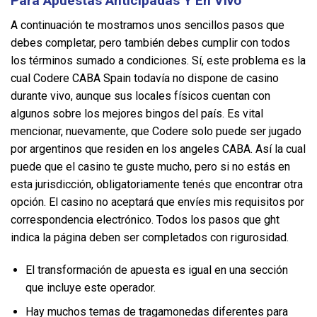
Para Apuestas Anticipadas Y En Vivo
A continuación te mostramos unos sencillos pasos que
debes completar, pero también debes cumplir con todos
los términos sumado a condiciones. Sí, este problema es la
cual Codere CABA Spain todavía no dispone de casino
durante vivo, aunque sus locales físicos cuentan con
algunos sobre los mejores bingos del país. Es vital
mencionar, nuevamente, que Codere solo puede ser jugado
por argentinos que residen en los angeles CABA. Así la cual
puede que el casino te guste mucho, pero si no estás en
esta jurisdicción, obligatoriamente tenés que encontrar otra
opción. El casino no aceptará que envíes mis requisitos por
correspondencia electrónico. Todos los pasos que ght
indica la página deben ser completados con rigurosidad.
El transformación de apuesta es igual en una sección
que incluye este operador.
Hay muchos temas de tragamonedas diferentes para