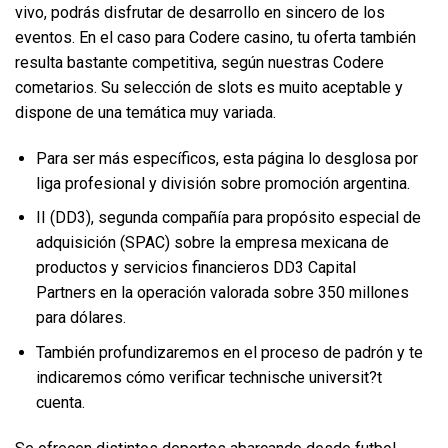
vivo, podrás disfrutar de desarrollo en sincero de los
eventos. En el caso para Codere casino, tu oferta también
resulta bastante competitiva, según nuestras Codere
cometarios. Su selección de slots es muito aceptable y
dispone de una temática muy variada.
Para ser más específicos, esta página lo desglosa por
liga profesional y división sobre promoción argentina.
II (DD3), segunda compañía para propósito especial de
adquisición (SPAC) sobre la empresa mexicana de
productos y servicios financieros DD3 Capital
Partners en la operación valorada sobre 350 millones
para dólares.
También profundizaremos en el proceso de padrón y te
indicaremos cómo verificar technische universit?t
cuenta.