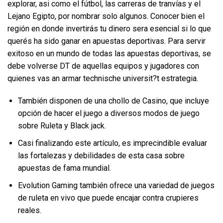
explorar, asi como el fútbol, ​​las carreras de tranvías y el
Lejano Egipto, por nombrar solo algunos. Conocer bien el
región en donde invertirás tu dinero sera esencial si lo que
querés ha sido ganar en apuestas deportivas. Para servir
exitoso en un mundo de todas las apuestas deportivas, se
debe volverse DT de aquellas equipos y jugadores con
quienes vas an armar technische universit?t estrategia.
También disponen de una chollo de Casino, que incluye
opción de hacer el juego a diversos modos de juego
sobre Ruleta y Black jack.
Casi finalizando este artículo, es imprecindible evaluar
las fortalezas y debilidades de esta casa sobre
apuestas de fama mundial.
Evolution Gaming también ofrece una variedad de juegos
de ruleta en vivo que puede encajar contra crupieres
reales.