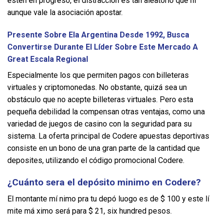
estén en progreso, el distraccion es tan aleatorio que ni
aunque vale la asociación apostar.
Presente Sobre Ela Argentina Desde 1992, Busca
Convertirse Durante El Líder Sobre Este Mercado A
Great Escala Regional
Especialmente los que permiten pagos con billeteras
virtuales y criptomonedas. No obstante, quizá sea un
obstáculo que no acepte billeteras virtuales. Pero esta
pequeña debilidad la compensan otras ventajas, como una
variedad de juegos de casino con la seguridad para su
sistema. La oferta principal de Codere apuestas deportivas
consiste en un bono de una gran parte de la cantidad que
deposites, utilizando el código promocional Codere.
¿Cuánto sera el depósito minimo en Codere?
El montante mí nimo pra tu depó luogo es de $ 100 y este lí
mite má ximo será para $ 21, six hundred pesos.