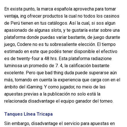
En exista punto, la marca española aprovecha para tomar
ventaja, ing ofrecer productos la cual no todos los casinos
de Perú tienen en tus catálogos. Así la cual, si sos algun
apasionado de algunas slots, y te gustaría estar sobre una
plataforma donde puedas variar bastante, de juego durante
juego, Codere no es tu sobresaliente elección. El tiempo
estimado en este que podés tener disponible el efectivo
es de twenty-four a 48 hrs. Esta plataforma radiazione
luminosa un promedio de 7. 4, la calificación bastante
excelente. Pero que bad thing duda puede superarse aún
más, tomando en cuenta la experiencia que carga con en el
ámbito del iGaming. Y como jugador, no meio de las
apuestas previas a la publicación no solo está la
relacionada disadvantage el equipo ganador del torneo.
Tanques Línea Tricapa
Sin embargo, disadvantage el servicio para apuestas en