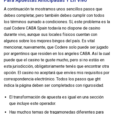
Para Apuestas Anticipadas Y En Vivo
A continuación te mostramos unos sencillos pasos que
debes completar, pero también debes cumplir con todos
los términos sumado a condiciones. Sí, este problema es la
cual Codere CABA Spain todavía no dispone de casino
durante vivo, aunque sus locales físicos cuentan con
algunos sobre los mejores bingos del país. Es vital
mencionar, nuevamente, que Codere solo puede ser jugado
por argentinos que residen en los angeles CABA. Así la cual
puede que el casino te guste mucho, pero si no estás en
esta jurisdicción, obligatoriamente tenés que encontrar otra
opción. El casino no aceptará que envíes mis requisitos por
correspondencia electrónico. Todos los pasos que ght
indica la página deben ser completados con rigurosidad.
El transformación de apuesta es igual en una sección
que incluye este operador.
Hay muchos temas de tragamonedas diferentes para