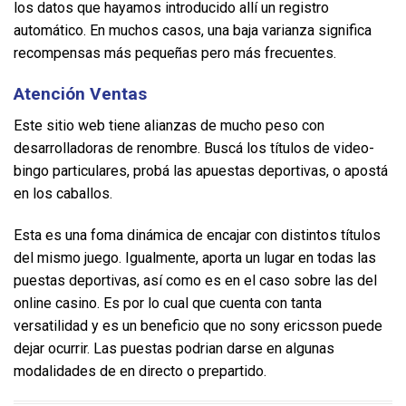
los datos que hayamos introducido allí un registro
automático. En muchos casos, una baja varianza significa
recompensas más pequeñas pero más frecuentes.
Atención Ventas
Este sitio web tiene alianzas de mucho peso con
desarrolladoras de renombre. Buscá los títulos de video-
bingo particulares, probá las apuestas deportivas, o apostá
en los caballos.
Esta es una foma dinámica de encajar con distintos títulos
del mismo juego. Igualmente, aporta un lugar en todas las
puestas deportivas, así como es en el caso sobre las del
online casino. Es por lo cual que cuenta con tanta
versatilidad y es un beneficio que no sony ericsson puede
dejar ocurrir. Las puestas podrian darse en algunas
modalidades de en directo o prepartido.