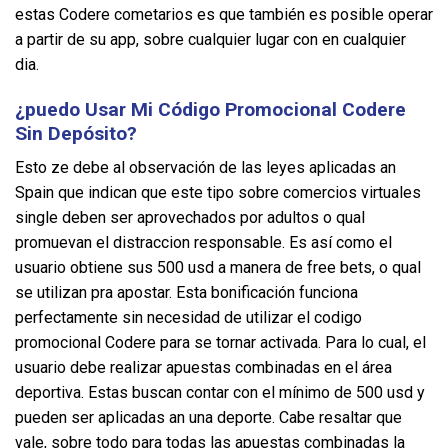
estas Codere cometarios es que también es posible operar
a partir de su app, sobre cualquier lugar con en cualquier
dia.
¿puedo Usar Mi Código Promocional Codere
Sin Depósito?
Esto ze debe al observación de las leyes aplicadas an
Spain que indican que este tipo sobre comercios virtuales
single deben ser aprovechados por adultos o qual
promuevan el distraccion responsable. Es así como el
usuario obtiene sus 500 usd a manera de free bets, o qual
se utilizan pra apostar. Esta bonificación funciona
perfectamente sin necesidad de utilizar el codigo
promocional Codere para se tornar activada. Para lo cual, el
usuario debe realizar apuestas combinadas en el área
deportiva. Estas buscan contar con el mínimo de 500 usd y
pueden ser aplicadas an una deporte. Cabe resaltar que
vale, sobre todo para todas las apuestas combinadas la