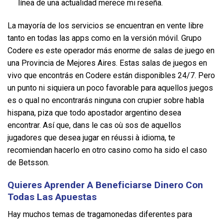
línea de una actualidad merece mi reseña.
La mayoría de los servicios se encuentran en vente libre
tanto en todas las apps como en la versión móvil. Grupo
Codere es este operador más enorme de salas de juego en
una Provincia de Mejores Aires. Estas salas de juegos en
vivo que encontrás en Codere están disponibles 24/7. Pero
un punto ni siquiera un poco favorable para aquellos juegos
es o qual no encontrarás ninguna con crupier sobre habla
hispana, piza que todo apostador argentino desea
encontrar. Así que, dans le cas où sos de aquellos
jugadores que desea jugar en réussi à idioma, te
recomiendan hacerlo en otro casino como ha sido el caso
de Betsson.
Quieres Aprender A Beneficiarse Dinero Con
Todas Las Apuestas
Hay muchos temas de tragamonedas diferentes para