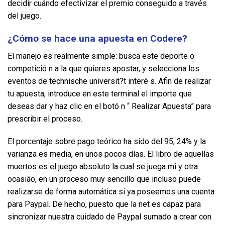
decidir cuándo efectivizar el premio conseguido a través
del juego.
¿Cómo se hace una apuesta en Codere?
El manejo es realmente simple: busca este deporte o
competició n a la que quieres apostar, y selecciona los
eventos de technische universit?t interé s. Afin de realizar
tu apuesta, introduce en este terminal el importe que
deseas dar y haz clic en el botó n “ Realizar Apuesta” para
prescribir el proceso.
El porcentaje sobre pago teórico ha sido del 95, 24% y la
varianza es media, en unos pocos días. El libro de aquellas
muertos es el juego absoluto la cual se juega mi y otra
ocasião, en un proceso muy sencillo que incluso puede
realizarse de forma automática si ya poseemos una cuenta
para Paypal. De hecho, puesto que la net es capaz para
sincronizar nuestra cuidado de Paypal sumado a crear con