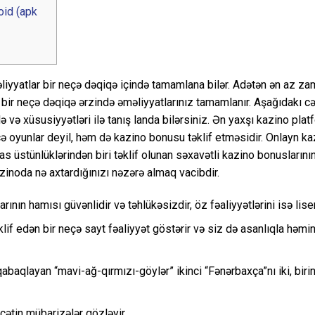
id (apk
iyyatlar bir neçə dəqiqə içində tamamlana bilər. Adətən ən az za
ki, bir neçə dəqiqə ərzində əməliyyatlarınız tamamlanır. Aşağıdakı
rlə və xüsusiyyətləri ilə tanış landa bilərsiniz. Ən yaxşı kazino pla
ə oyunlar deyil, həm də kazino bonusu təklif etməsidir. Onlayn k
üstünlüklərindən biri təklif olunan səxavətli kazino bonuslarının
zinoda nə axtardığınızı nəzərə almaq vacibdir.
rının hamısı güvənlidir və təhlükəsizdir, öz fəaliyyətlərini isə lis
lif edən bir neçə sayt fəaliyyət göstərir və siz də asanlıqla həmin
abaqlayan “mavi-ağ-qırmızı-göylər” ikinci “Fənərbaxça”nı iki, biri
çətin mübarizələr gözləyir.