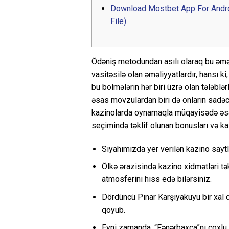
Download Mostbet App For Andro
File)
Ödəniş metodundan asılı olaraq bu əməl
vasitəsilə olan əməliyyatlardır, hansı 
bu bölmələrin hər biri üzrə olan tələblə
əsas mövzulardan biri də onların sadəc
kazinolarda oynamaqla müqayisədə əsas 
seçimində təklif olunan bonusları və ka
Siyahımızda yer verilən kazino saytla
Ölkə ərazisində kazino xidmətləri tək
atmosferini hiss edə bilərsiniz.
Dördüncü Pınar Karşıyakuyu bir xal q
qoyub.
Eyni zamanda, “Fənərbaxça”nı çoxlu 