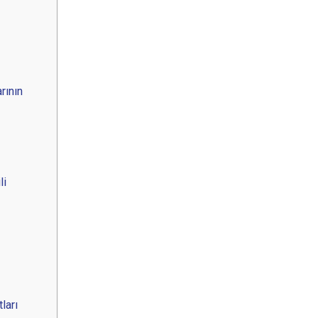
rının
li
ları