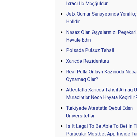
Ixracı Ilə Məşğuldur
Jetx Qumar Sənayesində Yenilikçi
Həlldir
Nasaz Olan Əşyalarınızı Peşəkarl
Həvalə Edin
Polsada Pulsuz Tehsil
Xaricdə Rezidentura
Real Pulla Onlayn Kazinoda Necə
Oynamaq Olar?
Attestatla Xaricdə Təhsil Almaq 
Müraciətlər Necə Həyata Keçirilir
Turkiyede Atestatla Qebul Edən
Universitetlər
Is It Legal To Be Able To Bet In 
Particular Mostbet App Inside T