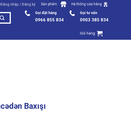
Đăng nhập / Đăng ký
Sản phẩm
Hệ thống cửa hàng
Gọi đặt hàng
Gọi tư vấn
0966 855 834
0903 385 834
Giỏ hàng
ncədən Baxışı