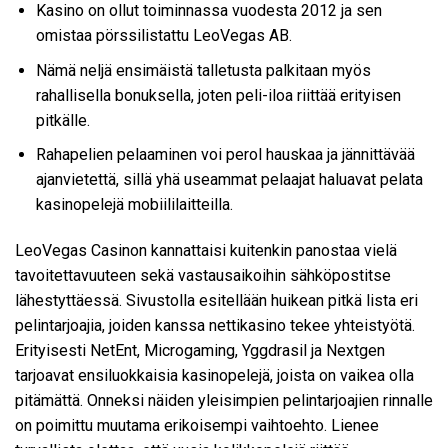
Kasino on ollut toiminnassa vuodesta 2012 ja sen
omistaa pörssilistattu LeoVegas AB.
Nämä neljä ensimäistä talletusta palkitaan myös
rahallisella bonuksella, joten peli-iloa riittää erityisen
pitkälle.
Rahapelien pelaaminen voi perol hauskaa ja jännittävää
ajanvietettä, sillä yhä useammat pelaajat haluavat pelata
kasinopelejä mobiililaitteilla.
LeoVegas Casinon kannattaisi kuitenkin panostaa vielä
tavoitettavuuteen sekä vastausaikoihin sähköpostitse
lähestyttäessä. Sivustolla esitellään huikean pitkä lista eri
pelintarjoajia, joiden kanssa nettikasino tekee yhteistyötä.
Erityisesti NetEnt, Microgaming, Yggdrasil ja Nextgen
tarjoavat ensiluokkaisia kasinopelejä, joista on vaikea olla
pitämättä. Onneksi näiden yleisimpien pelintarjoajien rinnalle
on poimittu muutama erikoisempi vaihtoehto. Lienee