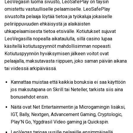
LeoVegasin luoma sivusto, LeoSafePlay on täysin
omistettu vastuulliselle pelaamiselle. LeoSafePlay
sivustolta pelaaja löytää tietoa ja työkaluja jokaiselle
peliriippuvuuden ehkäisystä ja alaikäisten
uhkapelaamisesta tietoa etsivälle. Kotiutukset sujuvat
LeoVegasilla nopealla aikataululla, sillä casino lupaa
käsitellä kotiutuspyynnöt mahdollisimman nopeasti.
Kotiutuspyynnön hyväksymisen jälkeen voitot ovat
pelaajalla, maksutavasta riippuen, joko saman päivän aikana
tai viidessä arkipäivässä.
Kannattaa muistaa että kaikkia bonuksia ei saa käyttöön
jos maksutapana on Skrill tai Neteller, tarkista siis aina
bonusehdot ensin.
Näitä ovat Net Entertainmentin ja Microgamingin lisäksi,
IGT, Bally, Nextgen, Advancement Gaming, Cryptologic,
Play’N Go, Yggdrasil Video gaming ja Quickspin.
LeoVegas tarjoaa uusille pelaajille ensimmäisellä