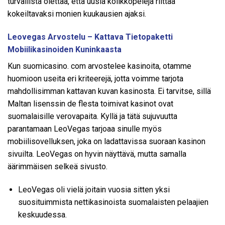
turvallista olettaa, että uusia kolikkopelejä riittää
kokeiltavaksi monien kuukausien ajaksi.
Leovegas Arvostelu – Kattava Tietopaketti
Mobiilikasinoiden Kuninkaasta
Kun suomicasino. com arvostelee kasinoita, otamme
huomioon useita eri kriteerejä, jotta voimme tarjota
mahdollisimman kattavan kuvan kasinosta. Ei tarvitse, sillä
Maltan lisenssin de flesta toimivat kasinot ovat
suomalaisille verovapaita. Kyllä ja tätä sujuvuutta
parantamaan LeoVegas tarjoaa sinulle myös
mobiilisovelluksen, joka on ladattavissa suoraan kasinon
sivuilta. LeoVegas on hyvin näyttävä, mutta samalla
äärimmäisen selkeä sivusto.
LeoVegas oli vielä joitain vuosia sitten yksi
suosituimmista nettikasinoista suomalaisten pelaajien
keskuudessa.