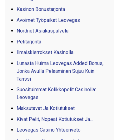
Kasinon Bonustarjonta
Avoimet Työpaikat Leovegas
Nordnet Asiakaspalvelu
Pelitarjonta
Ilmaiskierrokset Kasinolla
Lunasta Huima Leovegas Added Bonus,
Jonka Avulla Pelaaminen Sujuu Kuin
Tanssi
Suosituimmat Kolikkopelit Casinolla:
Leovegas
Maksutavat Ja Kotiutukset
Kivat Pelit, Nopeat Kotiutukset Ja…
Leovegas Casino Yhteenveto