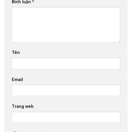
Bình luận
*
Tên
Email
Trang web