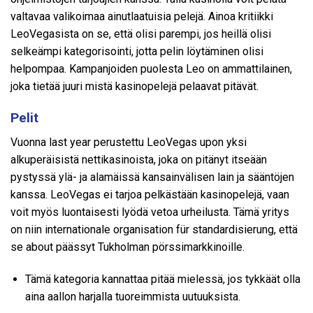
valtavaa valikoimaa ainutlaatuisia pelejä. Ainoa kritiikki
LeoVegasista on se, että olisi parempi, jos heillä olisi
selkeämpi kategorisointi, jotta pelin löytäminen olisi
helpompaa. Kampanjoiden puolesta Leo on ammattilainen,
joka tietää juuri mistä kasinopelejä pelaavat pitävät.
Pelit
Vuonna last year perustettu LeoVegas upon yksi
alkuperäisistä nettikasinoista, joka on pitänyt itseään
pystyssä ylä- ja alamäissä kansainvälisen lain ja sääntöjen
kanssa. LeoVegas ei tarjoa pelkästään kasinopelejä, vaan
voit myös luontaisesti lyödä vetoa urheilusta. Tämä yritys
on niin internationale organisation für standardisierung, että
se about päässyt Tukholman pörssimarkkinoille.
Tämä kategoria kannattaa pitää mielessä, jos tykkäät olla
aina aallon harjalla tuoreimmista uutuuksista.