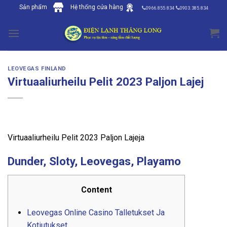
Skip
Sản phẩm
Hệ thống cửa hàng
0966.855.834
0903.385.834
to
content
LEOVEGAS FINLAND
Virtuaaliurheilu Pelit 2023 Paljon Lajej
Virtuaaliurheilu Pelit 2023 Paljon Lajeja
Dunder, Sloty, Leovegas, Playamo
Content
Leovegas Online Casino Talletukset Ja
Kotiutukset