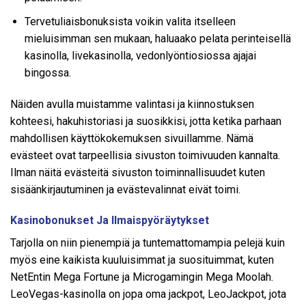
Tervetuliaisbonuksista voikin valita itselleen
mieluisimman sen mukaan, haluaako pelata perinteisellä
kasinolla, livekasinolla, vedonlyöntiosiossa ajajai
bingossa.
Näiden avulla muistamme valintasi ja kiinnostuksen
kohteesi, hakuhistoriasi ja suosikkisi, jotta ketika parhaan
mahdollisen käyttökokemuksen sivuillamme. Nämä
evästeet ovat tarpeellisia sivuston toimivuuden kannalta.
Ilman näitä evästeitä sivuston toiminnallisuudet kuten
sisäänkirjautuminen ja evästevalinnat eivät toimi.
Kasinobonukset Ja Ilmaispyöräytykset
Tarjolla on niin pienempiä ja tuntemattomampia pelejä kuin
myös eine kaikista kuuluisimmat ja suosituimmat, kuten
NetEntin Mega Fortune ja Microgamingin Mega Moolah.
LeoVegas-kasinolla on jopa oma jackpot, LeoJackpot, jota