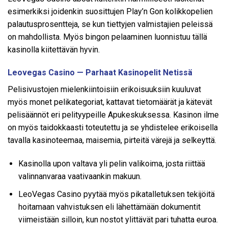
esimerkiksi joidenkin suosittujen Play’n Gon kolikkopelien
palautusprosentteja, se kun tiettyjen valmistajien peleissä
on mahdollista. Myös bingon pelaaminen luonnistuu tällä
kasinolla kiitettävän hyvin.
Leovegas Casino — Parhaat Kasinopelit Netissä
Pelisivustojen mielenkiintoisiin erikoisuuksiin kuuluvat
myös monet pelikategoriat, kattavat tietomäärät ja kätevät
pelisäännöt eri pelityypeille Apukeskuksessa. Kasinon ilme
on myös taidokkaasti toteutettu ja se yhdistelee erikoisella
tavalla kasinoteemaa, maisemia, pirteitä värejä ja selkeyttä.
Kasinolla upon valtava yli pelin valikoima, josta riittää
valinnanvaraa vaativaankin makuun.
LeoVegas Casino pyytää myös pikatalletuksen tekijöitä
hoitamaan vahvistuksen eli lähettämään dokumentit
viimeistään silloin, kun nostot ylittävät pari tuhatta euroa.