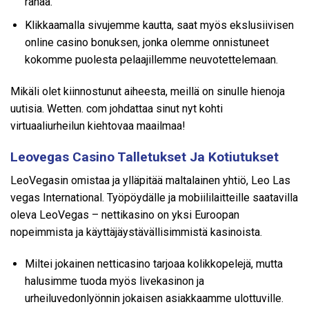
rahaa.
Klikkaamalla sivujemme kautta, saat myös ekslusiivisen
online casino bonuksen, jonka olemme onnistuneet
kokomme puolesta pelaajillemme neuvotettelemaan.
Mikäli olet kiinnostunut aiheesta, meillä on sinulle hienoja
uutisia. Wetten. com johdattaa sinut nyt kohti
virtuaaliurheilun kiehtovaa maailmaa!
Leovegas Casino Talletukset Ja Kotiutukset
LeoVegasin omistaa ja ylläpitää maltalainen yhtiö, Leo Las
vegas International. Työpöydälle ja mobiililaitteille saatavilla
oleva LeoVegas – nettikasino on yksi Euroopan
nopeimmista ja käyttäjäystävällisimmistä kasinoista.
Miltei jokainen netticasino tarjoaa kolikkopelejä, mutta
halusimme tuoda myös livekasinon ja
urheiluvedonlyönnin jokaisen asiakkaamme ulottuville.