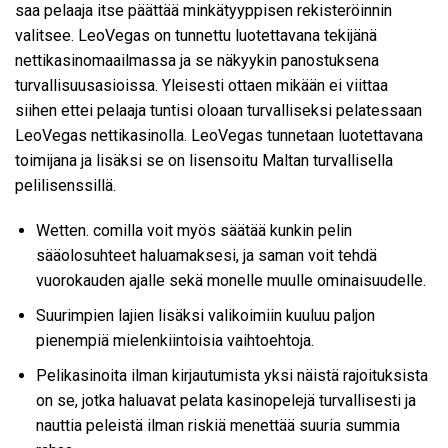
saa pelaaja itse päättää minkätyyppisen rekisteröinnin
valitsee. LeoVegas on tunnettu luotettavana tekijänä
nettikasinomaailmassa ja se näkyykin panostuksena
turvallisuusasioissa. Yleisesti ottaen mikään ei viittaa
siihen ettei pelaaja tuntisi oloaan turvalliseksi pelatessaan
LeoVegas nettikasinolla. LeoVegas tunnetaan luotettavana
toimijana ja lisäksi se on lisensoitu Maltan turvallisella
pelilisenssillä.
Wetten. comilla voit myös säätää kunkin pelin
sääolosuhteet haluamaksesi, ja saman voit tehdä
vuorokauden ajalle sekä monelle muulle ominaisuudelle.
Suurimpien lajien lisäksi valikoimiin kuuluu paljon
pienempiä mielenkiintoisia vaihtoehtoja.
Pelikasinoita ilman kirjautumista yksi näistä rajoituksista
on se, jotka haluavat pelata kasinopelejä turvallisesti ja
nauttia peleistä ilman riskiä menettää suuria summia