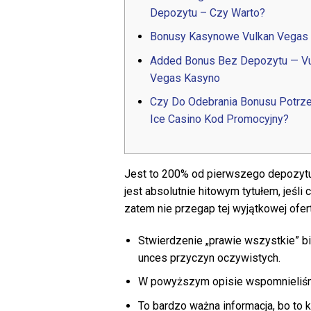
Depozytu – Czy Warto?
Bonusy Kasynowe Vulkan Vegas
Added Bonus Bez Depozytu — V
Vegas Kasyno
Czy Do Odebrania Bonusu Potrz
Ice Casino Kod Promocyjny?
Jest to 200% od pierwszego depozytu 
jest absolutnie hitowym tytułem, jeśli
zatem nie przegap tej wyjątkowej ofert
Stwierdzenie „prawie wszystkie” bi
unces przyczyn oczywistych.
W powyższym opisie wspomnieliśmy 
To bardzo ważna informacja, bo to k