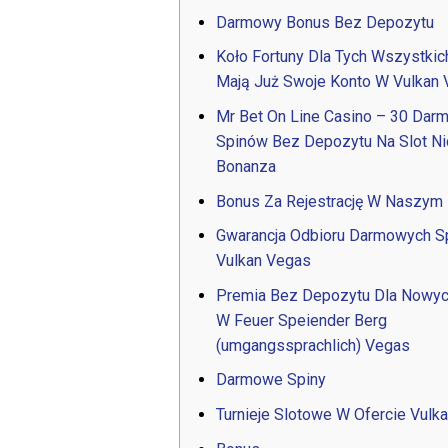
Darmowy Bonus Bez Depozytu
Koło Fortuny Dla Tych Wszystkic
Mają Już Swoje Konto W Vulkan
Mr Bet On Line Casino – 30 Da
Spinów Bez Depozytu Na Slot N
Bonanza
Bonus Za Rejestrację W Naszym
Gwarancja Odbioru Darmowych 
Vulkan Vegas
Premia Bez Depozytu Dla Nowyc
W Feuer Speiender Berg
(umgangssprachlich) Vegas
Darmowe Spiny
Turnieje Slotowe W Ofercie Vulk