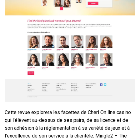
Cette revue explorera les facettes de Cheri On line casino
qui l’élèvent au-dessus de ses pairs, de sa licence et de
son adhésion à la réglementation à sa variété de jeux et à
l’excellence de son service à la clientèle. Mingle2 – The