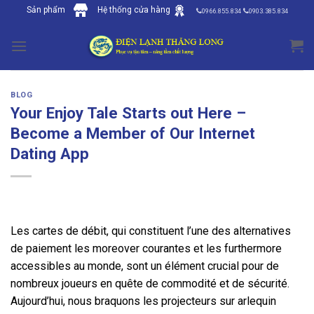
Skip
Sản phẩm
Hệ thống cửa hàng
0966.855.834
0903.385.834
to
content
BLOG
Your Enjoy Tale Starts out Here –
Become a Member of Our Internet
Dating App
Les cartes de débit, qui constituent l’une des alternatives
de paiement les moreover courantes et les furthermore
accessibles au monde, sont un élément crucial pour de
nombreux joueurs en quête de commodité et de sécurité.
Aujourd’hui, nous braquons les projecteurs sur arlequin