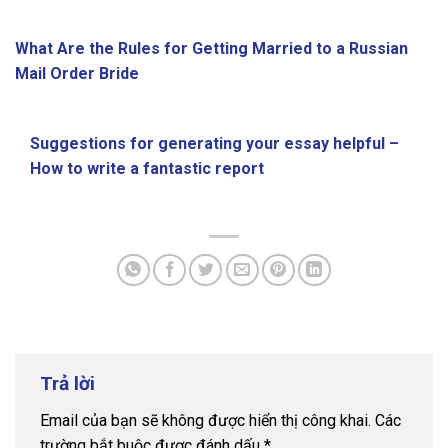
What Are the Rules for Getting Married to a Russian
Mail Order Bride
Suggestions for generating your essay helpful –
How to write a fantastic report
Trả lời
Email của bạn sẽ không được hiển thị công khai.
Các
trường bắt buộc được đánh dấu
*