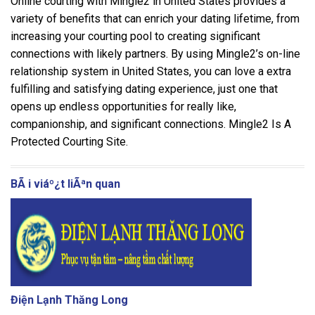
Online courting with Mingle2 in United States provides a
variety of benefits that can enrich your dating lifetime, from
increasing your courting pool to creating significant
connections with likely partners. By using Mingle2’s on-line
relationship system in United States, you can love a extra
fulfilling and satisfying dating experience, just one that
opens up endless opportunities for really like,
companionship, and significant connections. Mingle2 Is A
Protected Courting Site.
BÃ i viáº¿t liÃªn quan
Điện Lạnh Thăng Long