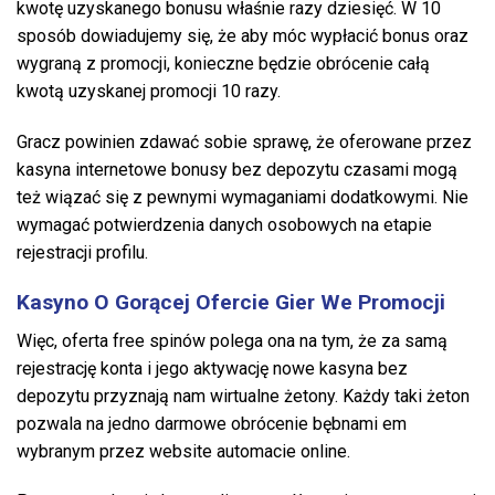
kwotę uzyskanego bonusu właśnie razy dziesięć. W 10
sposób dowiadujemy się, że aby móc wypłacić bonus oraz
wygraną z promocji, konieczne będzie obrócenie całą
kwotą uzyskanej promocji 10 razy.
Gracz powinien zdawać sobie sprawę, że oferowane przez
kasyna internetowe bonusy bez depozytu czasami mogą
też wiązać się z pewnymi wymaganiami dodatkowymi. Nie
wymagać potwierdzenia danych osobowych na etapie
rejestracji profilu.
Kasyno O Gorącej Ofercie Gier We Promocji
Więc, oferta free spinów polega ona na tym, że za samą
rejestrację konta i jego aktywację nowe kasyna bez
depozytu przyznają nam wirtualne żetony. Każdy taki żeton
pozwala na jedno darmowe obrócenie bębnami em
wybranym przez website automacie online.