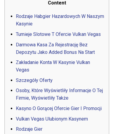
Content
Rodzaje Habgier Hazardowych W Naszym
Kasynie
Turnieje Slotowe T Ofercie Vulkan Vegas
Darmowa Kasa Za Rejestrację Bez
Depozytu Jako Added Bonus Na Start
Zakładanie Konta W Kasynie Vulkan
Vegas
Szczegóły Oferty
Osoby, Które Wyświetliły Informacje O Tej
Firmie, Wyświetliły Także
Kasyno O Gorącej Ofercie Gier I Promocji
Vulkan Vegas Ulubionym Kasynem
Rodzaje Gier