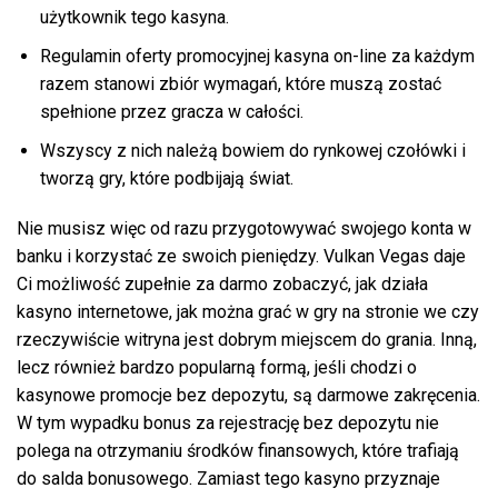
użytkownik tego kasyna.
Regulamin oferty promocyjnej kasyna on-line za każdym
razem stanowi zbiór wymagań, które muszą zostać
spełnione przez gracza w całości.
Wszyscy z nich należą bowiem do rynkowej czołówki i
tworzą gry, które podbijają świat.
Nie musisz więc od razu przygotowywać swojego konta w
banku i korzystać ze swoich pieniędzy. Vulkan Vegas daje
Ci możliwość zupełnie za darmo zobaczyć, jak działa
kasyno internetowe, jak można grać w gry na stronie we czy
rzeczywiście witryna jest dobrym miejscem do grania. Inną,
lecz również bardzo popularną formą, jeśli chodzi o
kasynowe promocje bez depozytu, są darmowe zakręcenia.
W tym wypadku bonus za rejestrację bez depozytu nie
polega na otrzymaniu środków finansowych, które trafiają
do salda bonusowego. Zamiast tego kasyno przyznaje