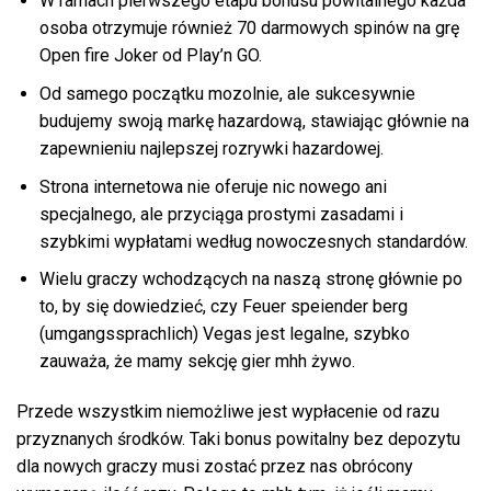
W ramach pierwszego etapu bonusu powitalnego każda
osoba otrzymuje również 70 darmowych spinów na grę
Open fire Joker od Play’n GO.
Od samego początku mozolnie, ale sukcesywnie
budujemy swoją markę hazardową, stawiając głównie na
zapewnieniu najlepszej rozrywki hazardowej.
Strona internetowa nie oferuje nic nowego ani
specjalnego, ale przyciąga prostymi zasadami i
szybkimi wypłatami według nowoczesnych standardów.
Wielu graczy wchodzących na naszą stronę głównie po
to, by się dowiedzieć, czy Feuer speiender berg
(umgangssprachlich) Vegas jest legalne, szybko
zauważa, że mamy sekcję gier mhh żywo.
Przede wszystkim niemożliwe jest wypłacenie od razu
przyznanych środków. Taki bonus powitalny bez depozytu
dla nowych graczy musi zostać przez nas obrócony