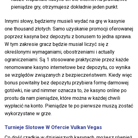
pieniądze gry, otrzymujesz dokładnie jeden punkt.
Innymi słowy, będziemy musieli wydać na grę w kasynie
one thousand złotych. Samo uzyskanie promocji oferowanej
poprzez kasyna bez depozytu z bonusem to jedna sprawa.
W tym zakresie gracz będzie musiał liczyć się z
określonymi wymaganiami, obostrzeniami i actually
ograniczeniami. Są 1 stosowane praktycznie przez każde
renomowane kasyno internetowe bez depozytu, co wynika
se względów związanych z bezpieczeństwem. Kiedy więc
bonus powitalny bez depozytu przybiera formę darmowej
gotówki, nie und nimmer oznacza to, że kasyno online po
prostu da nam pieniądze, które można w każdej chwili
wypłacić na konto. Pieniądze te po pierwsze muszą zostać
wykorzystane w grze.
Turnieje Slotowe W Ofercie Vulkan Vegas
Co dość rzadkie w dzisiejszych kasynach, możesz również