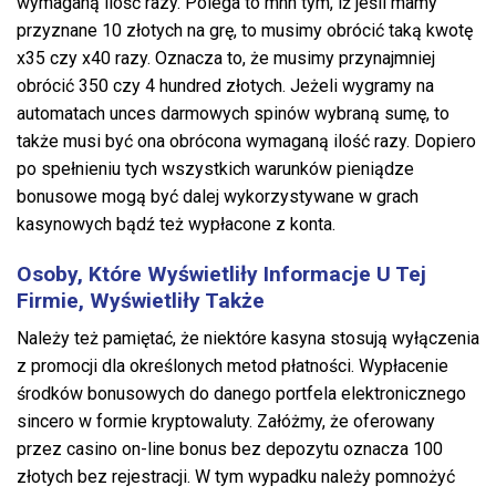
wymaganą ilość razy. Polega to mhh tym, iż jeśli mamy
przyznane 10 złotych na grę, to musimy obrócić taką kwotę
x35 czy x40 razy. Oznacza to, że musimy przynajmniej
obrócić 350 czy 4 hundred złotych. Jeżeli wygramy na
automatach unces darmowych spinów wybraną sumę, to
także musi być ona obrócona wymaganą ilość razy. Dopiero
po spełnieniu tych wszystkich warunków pieniądze
bonusowe mogą być dalej wykorzystywane w grach
kasynowych bądź też wypłacone z konta.
Osoby, Które Wyświetliły Informacje U Tej
Firmie, Wyświetliły Także
Należy też pamiętać, że niektóre kasyna stosują wyłączenia
z promocji dla określonych metod płatności. Wypłacenie
środków bonusowych do danego portfela elektronicznego
sincero w formie kryptowaluty. Załóżmy, że oferowany
przez casino on-line bonus bez depozytu oznacza 100
złotych bez rejestracji. W tym wypadku należy pomnożyć