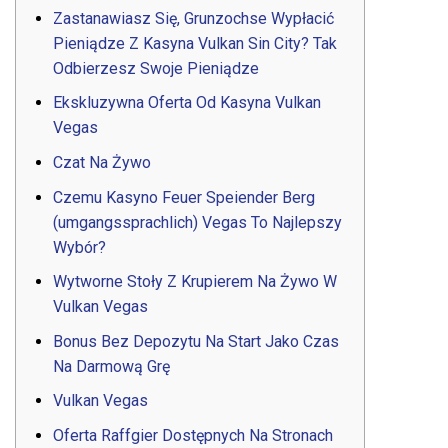
Zastanawiasz Się, Grunzochse Wypłacić
Pieniądze Z Kasyna Vulkan Sin City? Tak
Odbierzesz Swoje Pieniądze
Ekskluzywna Oferta Od Kasyna Vulkan
Vegas
Czat Na Żywo
Czemu Kasyno Feuer Speiender Berg
(umgangssprachlich) Vegas To Najlepszy
Wybór?
Wytworne Stoły Z Krupierem Na Żywo W
Vulkan Vegas
Bonus Bez Depozytu Na Start Jako Czas
Na Darmową Grę
Vulkan Vegas
Oferta Raffgier Dostępnych Na Stronach