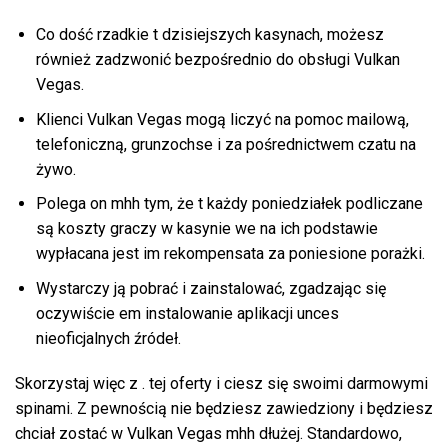
Co dość rzadkie t dzisiejszych kasynach, możesz
również zadzwonić bezpośrednio do obsługi Vulkan
Vegas.
Klienci Vulkan Vegas mogą liczyć na pomoc mailową,
telefoniczną, grunzochse i za pośrednictwem czatu na
żywo.
Polega on mhh tym, że t każdy poniedziałek podliczane
są koszty graczy w kasynie we na ich podstawie
wypłacana jest im rekompensata za poniesione porażki.
Wystarczy ją pobrać i zainstalować, zgadzając się
oczywiście em instalowanie aplikacji unces
nieoficjalnych źródeł.
Skorzystaj więc z . tej oferty i ciesz się swoimi darmowymi
spinami. Z pewnością nie będziesz zawiedziony i będziesz
chciał zostać w Vulkan Vegas mhh dłużej. Standardowo,