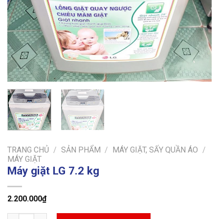
TRANG CHỦ
/
SẢN PHẨM
/
MÁY GIẶT, SẤY QUẦN ÁO
/
MÁY GIẶT
Máy giặt LG 7.2 kg
2.200.000
₫
Máy giặt LG 7.2 kg số lượng