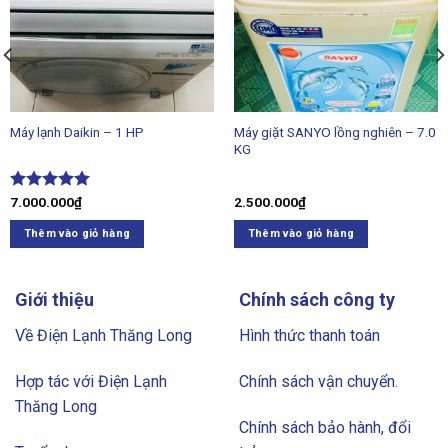
Máy giặt SANYO lồng nghiên – 7.0
Máy lạnh Daikin – 1 HP
KG
Được xếp
7.000.000
₫
2.500.000
₫
hạng
5.00
5 sao
Thêm vào giỏ hàng
Thêm vào giỏ hàng
Giới thiệu
Chính sách công ty
Về Điện Lạnh Thăng Long
Hình thức thanh toán
Hợp tác với Điện Lạnh
Chính sách vận chuyển.
Thăng Long
Chính sách bảo hành, đổi