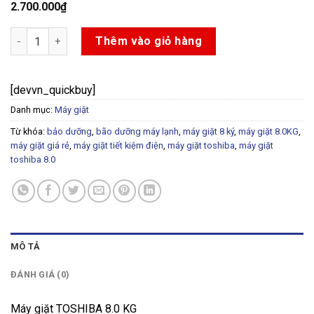
2.700.000
₫
Máy giặt TOSHIBA 8.0 KG số lượng
Thêm vào giỏ hàng
[devvn_quickbuy]
Danh mục:
Máy giặt
Từ khóa:
bảo dưỡng
,
bão dưỡng máy lạnh
,
máy giặt 8 ký
,
máy giặt 8.0KG
,
máy giặt giá rẻ
,
máy giặt tiết kiệm điện
,
máy giặt toshiba
,
máy giặt
toshiba 8.0
MÔ TẢ
ĐÁNH GIÁ (0)
Máy giặt TOSHIBA 8.0 KG