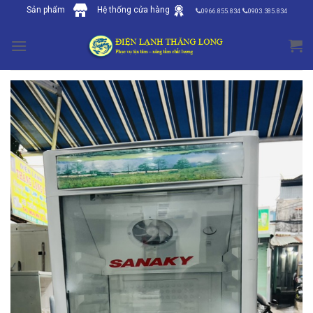
Skip
Sản phẩm
Hệ thống cửa hàng
0966.855.834
0903.385.834
to
content