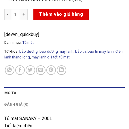
Tủ mát SANAKY - 200L số lượng
Thêm vào giỏ hàng
[devvn_quickbuy]
Danh mục:
Tủ mát
Từ khóa:
bảo dưỡng
,
bão dưỡng máy lạnh
,
bảo trì
,
bảo trì máy lạnh
,
điện
lạnh thăng long
,
máy lạnh giá tốt
,
tủ mát
MÔ TẢ
ĐÁNH GIÁ (0)
Tủ mát SANAKY – 200L
Tiết kiệm điện