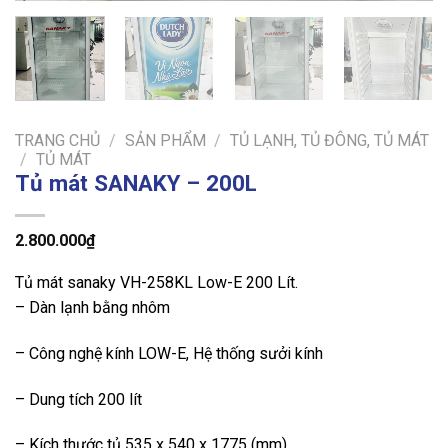
TRANG CHỦ
/
SẢN PHẨM
/
TỦ LẠNH, TỦ ĐÔNG, TỦ MÁT
/
TỦ MÁT
Tủ mát SANAKY – 200L
2.800.000
₫
Tủ mát sanaky VH-258KL Low-E 200 Lít.
– Dàn lạnh bằng nhôm
– Công nghệ kính LOW-E, Hệ thống sưởi kính
– Dung tích 200 lít
– Kích thước tủ 535 x 540 x 1775 (mm)