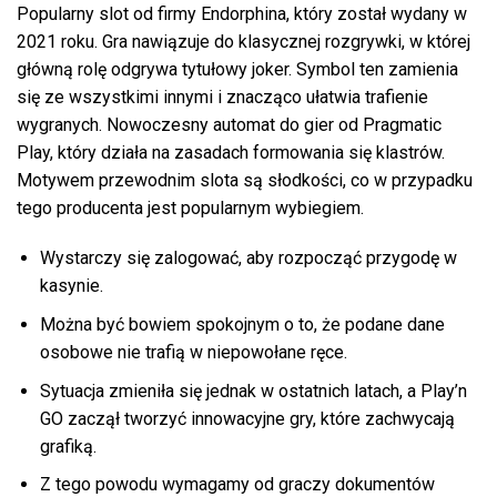
Popularny slot od firmy Endorphina, który został wydany w
2021 roku. Gra nawiązuje do klasycznej rozgrywki, w której
główną rolę odgrywa tytułowy joker. Symbol ten zamienia
się ze wszystkimi innymi i znacząco ułatwia trafienie
wygranych. Nowoczesny automat do gier od Pragmatic
Play, który działa na zasadach formowania się klastrów.
Motywem przewodnim slota są słodkości, co w przypadku
tego producenta jest popularnym wybiegiem.
Wystarczy się zalogować, aby rozpocząć przygodę w
kasynie.
Można być bowiem spokojnym o to, że podane dane
osobowe nie trafią w niepowołane ręce.
Sytuacja zmieniła się jednak w ostatnich latach, a Play’n
GO zaczął tworzyć innowacyjne gry, które zachwycają
grafiką.
Z tego powodu wymagamy od graczy dokumentów