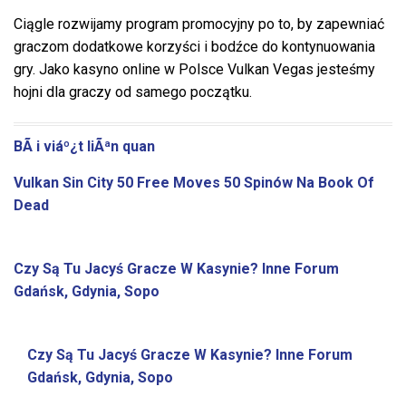
Ciągle rozwijamy program promocyjny po to, by zapewniać
graczom dodatkowe korzyści i bodźce do kontynuowania
gry. Jako kasyno online w Polsce Vulkan Vegas jesteśmy
hojni dla graczy od samego początku.
BÃ i viáº¿t liÃªn quan
Vulkan Sin City 50 Free Moves 50 Spinów Na Book Of
Dead
Czy Są Tu Jacyś Gracze W Kasynie? Inne Forum
Gdańsk, Gdynia, Sopo
Czy Są Tu Jacyś Gracze W Kasynie? Inne Forum
Gdańsk, Gdynia, Sopo