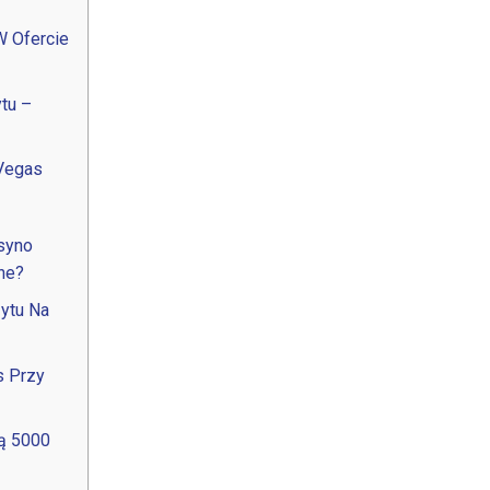
W Ofercie
tu –
 Vegas
asyno
ne?
zytu Na
s Przy
lą 5000