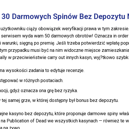
– 30 Darmowych Spinów Bez Depozytu 
m użytkowniku ciąży obowiązek weryfikacji prawa w tym zakresie
serwisem wyda wam 50 darmowych obrotów! Oznacza in order t
i warunki, sięgną po premię. Jeśli trzeba potwierdzić wpłatę po
W tym przypadku musi być na nim widoczne miejsce zamieszkania 
ally w przeciwieństwie carry out innych kasyn, wyj?tkowo szybki
na wysokości zadania to edytuje recenzje.
tępować w różnych postaciach.
mocji, gdyż oznacza ona grę bez ryzyka.
tej samej grze, w której dostępny był bonus bez depozytu.
lejne kasyno bez depozytu, które proponuje darmowe spiny właśni
a Publication of Dead we wszystkich kasynach — również te wym
a na żywo.