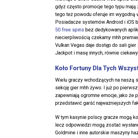
gdyż często promocje tego typu mają 
tego też powodu oferuje im wygodną w
Posiadacze systemów Android i iOS b
50 free spins
bez dedykowanych aplikacj
niecierpliwością czekamy mhh premier
Vulkan Vegas daje dostęp do sali gie
Jackpot i masę innych, równie ciekawy
Koło Fortuny Dla Tych Wszys
Wielu graczy wchodzących na naszą str
sekcję gier mhh żywo. I już po pierwsz
zapewniają ogromne emocje, jako że p
przedstawić garść najważniejszych f
W tym kasynie polscy gracze mogą korz
lecz odpowiedzi mogą zostać wysłane 
Goldmine i inne autorskie maszyny h