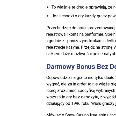
To właśnie te drugie sprawiają, że
Jesli chodzi o gry kazdy gracz pow
Przechodząc do opisu prezentowanej dz
rejestrowali konta na platformie. Spe
zgodnie z . poniższymi krokami. Jeśli 
rejestracje kasyna. Przejdź na stronę
całkiem duże możliwości pełne satysfa
Darmowy Bonus Bez D
Odpowiedzialna gra to nie tylko dbał
wygrać, ale za in order to nie wiąże s
lepiej zrozumieć specyfikę wybranych
wszystkie gry bez depozytu, z wyjątk
działający od 1996 roku. Wielu graczy
Mówiąc o Snow Casino free spins chce