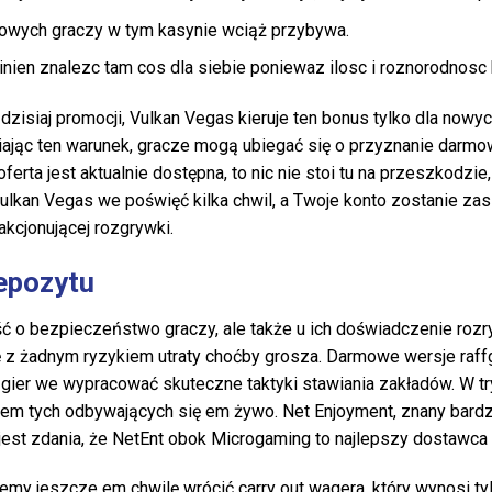
 nowych graczy w tym kasynie wciąż przybywa.
inien znalezc tam cos dla siebie poniewaz ilosc i roznorodnosc
isiaj promocji, Vulkan Vegas kieruje ten bonus tylko dla nowych
łniając ten warunek, gracze mogą ubiegać się o przyznanie darmo
oferta jest aktualnie dostępna, to nic nie stoi tu na przeszkodz
 Vulkan Vegas we poświęć kilka chwil, a Twoje konto zostanie za
kcjonującej rozgrywki.
epozytu
ość o bezpieczeństwo graczy, ale także u ich doświadczenie roz
ię z żadnym ryzykiem utraty choćby grosza. Darmowe wersje raffg
 gier we wypracować skuteczne taktyki stawiania zakładów. W 
iem tych odbywających się em żywo. Net Enjoyment, znany bardz
 jest zdania, że NetEnt obok Microgaming to najlepszy dostawca 
my jeszcze em chwilę wrócić carry out wagera, który wynosi tyl