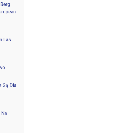
 Berg
uropean
an Las
s
two
e Są Dla
ż Na