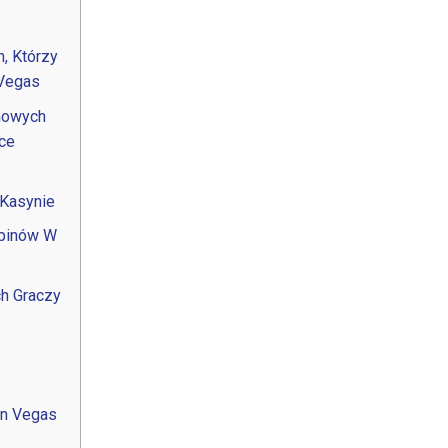
h, Którzy
 Vegas
rmowych
ice
 Kasynie
Spinów W
h Graczy
an Vegas