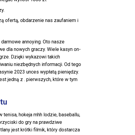
zy.
ą ofertą, obdarzenie nas zaufaniem i
za darmowe annoying. Oto nasze
we dla nowych graczy. Wiele kasyn on-
grze. Dzięki wykazowi takich
waniu niezbędnych informacji. Od tego
synie 2023 unces wypłatą pieniędzy.
st jedną z . pierwszych, które w tym
tu
 tenisa, hokeja mhh lodzie, baseballu,
 przyciski do gry na prawdziwe
any jest krótki filmik, który dostarcza