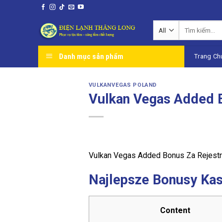
Skip
to
Tìm
content
kiếm:
Danh mục sản phẩm
Trang Ch
VULKANVEGAS POLAND
Vulkan Vegas Added 
Vulkan Vegas Added Bonus Za Rejest
Najlepsze Bonusy Ka
Content