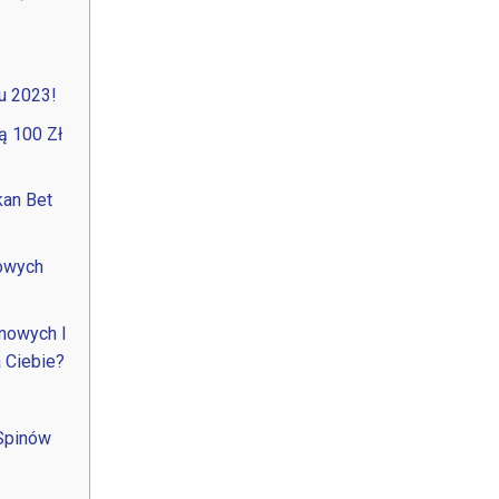
u 2023!
ą 100 Zł
an Bet
mowych
nowych I
a Ciebie?
Spinów