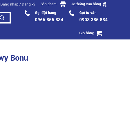
Đăng nhập / Đăng ký
Sản phẩm
Hệ thống cửa hàng
Gọi đặt hàng
Gọi tư vấn
0966 855 834
0903 385 834
Giỏ hàng
owy Bonu