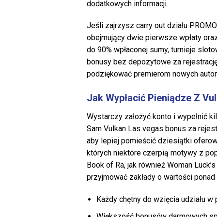
dodatkowych informacji.
Jeśli zajrzysz carry out działu PROMO
obejmujący dwie pierwsze wpłaty oraz
do 90% wpłaconej sumy, turnieje sloto
bonusy bez depozytowe za rejestrację
podziękować premierom nowych autom
Jak Wypłacić Pieniądze Z Vu
Wystarczy założyć konto i wypełnić k
Sam Vulkan Las vegas bonus za rejestr
aby lepiej pomieścić dziesiątki oferowan
których niektóre czerpią motywy z popu
Book of Ra, jak również Woman Luck’s 
przyjmować zakłady o wartości ponad 
Każdy chętny do wzięcia udziału w
Większość bonusów darmowych spinó