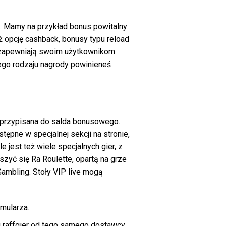
ji. Mamy na przykład bonus powitalny
 opcję cashback, bonusy typu reload
net zapewniają swoim użytkownikom
ego rodzaju nagrody powinieneś
e przypisana do salda bonusowego.
tępne w specjalnej sekcji na stronie,
le jest też wiele specjalnych gier, z
szyć się Ra Roulette, opartą na grze
Gambling. Stoły VIP live mogą
mularza.
u raffgier od tego samego dostawcy.