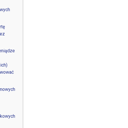
owych
rtę
Bez
eniądze
ich)
tywować
rmowych
wkowych