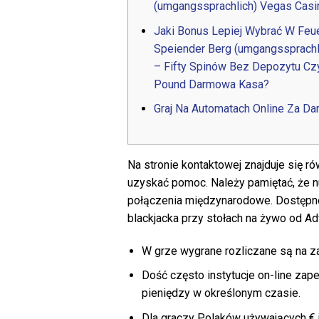
(umgangssprachlich) Vegas Casi
Jaki Bonus Lepiej Wybrać W Feu
Speiender Berg (umgangssprachl
– Fifty Spinów Bez Depozytu Cz
Pound Darmowa Kasa?
Grаj Nа Аutomаtаch Onlinе Zа D
Na stronie kontaktowej znajduje się r
uzyskać pomoc. Należy pamiętać, że n
połączenia międzynarodowe. Dostępne 
blackjacka przy stołach na żywo od A
W grze wygrane rozliczane są na za
Dość często instytucje on-line za
pieniędzy w określonym czasie.
Dla graczy Polaków używających € 